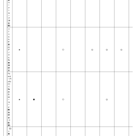
ワ
ー
ク
シ
ョ
ッ
プ
(半
日
間)
Ｉ
Ｔ
ス
キ
ル
不
要
の
デ
★
○
◎
◎
◎
ジ
タ
ル
化
推
進
研
修
Po
wer
～Pl
atfo
rm
で
始
め
る
ロ
ー
★
●
○
◎
コ
ー
ド
開
発
研
修
(２
時
間)
【Ｄ
Ｘ
推