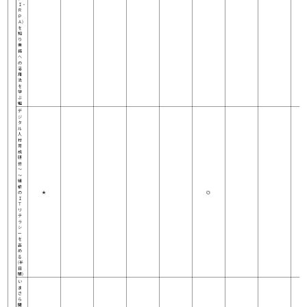
Ｉ・
Ｒ
Ｐ
Ａ)
を
知
り
業
務
へ
の
活
用
法
を
学
ぶ
編
デ
ジ
タ
ル
人
材
育
成
研
修
～
～
組
織
の
★
◎
Ｉ
Ｔ
リ
テ
ラ
シ
ー
を
高
め
る
(半
日
間)
い
ま
さ
ら
聞