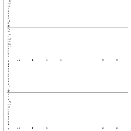
～D
eskt
op
で
自
動
作
成
(２
時
間)
Po
wer
～A
uto
mat
e～
Des
ktop
入
門
研
修
～
★★
●
◎
◎
○
○
定
型
業
務
を
自
動
化
す
る
(２
日
間)
Ｒ
Ｐ
Ａ
／W
in～
Act
or
(R)
研
修
初
級
編
～
★★
●
◎
◎
◎
デ