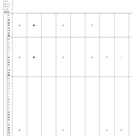
ＩＴ・
ＤＸリ
テラシ
ーを・
高める
Ｄ
Ｘ
理
解
研
★
●
◎
○
修
(半
日
間)
Ｄ
Ｘ
リ
テ
ラ
シ
ー
向
★
●
◎
◎
○
△
上
研
修
～
(半
日
間)
ビ
ジ
ネ
ス
パ
ー
ソ
ン
の
Ｄ
Ｘ・
Ｉ
Ｔ
常
識
研
修
～
先
端
技
★
◎
○
◎
術
(Ａ