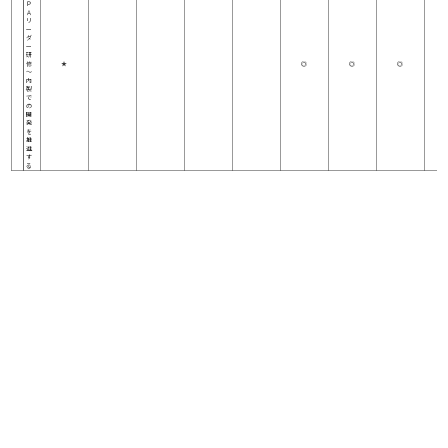
Ｐ
Ａ
リ
ー
ダ
ー
研
修
★
◎
◎
◎
～
内
製
で
の
開
発
を
推
進
す
る