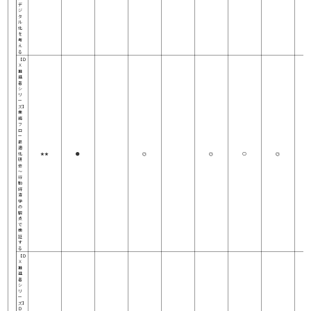
デ
ジ
タ
ル
化
を
考
え
る
【Ｄ
Ｘ
推
進
者
シ
リ
ー
ズ】
業
務
フ
ロ
ー
最
適
化
★★
●
◎
◎
○
◎
研
修
～
行
動
経
済
学
の
観
点
で
検
証
す
る
【Ｄ
Ｘ
推
進
者
シ
リ
ー
ズ】
Ｄ