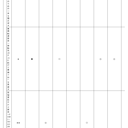
の
た
め
の
一
歩
を
踏
み
出
す
業
務
削
減
研
修
～
自
動
化
(Ｒ
Ｐ
Ａ)
★
●
○
◎
◎
に
向
け
て
業
務
フ
ロ
ー
を
見
直
す
定
型
資
料
Ｒ
Ｐ
Ａ
研
修
～P
owe
r～
Aut
★★
◎
○
om
ate