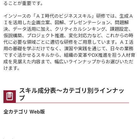
ることが重要です。
インソースの「ＡＩ時代のビジネススキル」研修では、生成Ａ
Ｉを活用した企画立案、図解、プレゼンテーション、問題解
決、データ活用に加え、クリティカルシンキング、課題設定、
仮説構築、プロジェクト推進、変化対応力など、これからの時
代に必要な領域ごとに適切な研修をご用意しています。ＡＩ活
用の基礎を学ぶだけでなく、演習や実践を通じて、日々の業務
ですぐ活かせるスキルから、組織の変革やDX推進を担う人材育
成を見据えた内容まで、幅広いラインナップからお選びいただ
けます。
スキル成分表～カテゴリ別ラインナッ
プ
全カテゴリ Web版
研
ＤＸの進め方
修
名
リテラシー・向
＼
必要ＩＴレベル
公開講座
ツール・実践
基礎・知識
上
ス
マインド
事例
業務・フロー
キ
ル