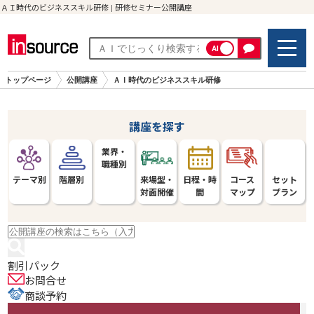
ＡＩ時代のビジネススキル研修 | 研修セミナー公開講座
AI
トップページ
公開講座
ＡＩ時代のビジネススキル研修
講座を探す
業界・
職種別
テーマ別
階層別
来場型・
日程・時
コース
セット
対面開催
間
マップ
プラン
割引パック
お問合せ
商談予約