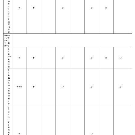
め
の
Ｄ
★
●
◎
◎
◎
Ｘ
ス
タ
ー
ト
講
座
(２
時
間)
業務の
デジタ
ル化
を・推
進する
Ｄ
Ｘ
活
用・
★
●
◎
◎
◎
○
推
進
研
修
Ｄ
Ｘ
推
進
の
た
め
★★★
●
○
◎
◎
の
要
件
定
義
研
修
Ｉ
Ｔ
ツ
ー
ル
に
よ
る
業
務
改
★
○
善