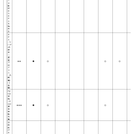
ー
タ
転
記
か
ら
Ｒ
Ｐ
Ａ
を
始
め
る
Ｒ
Ｐ
Ａ
／U
i～P
ath
研
修
～
速
習
★★
●
◎
◎
◎
プ
ロ
グ
ラ
ム
（入
門
編）
(２
日
間)
Pyt
hon
学
院
～E
xcel
★★★
●
◎
◎
操
作
自
動
化
編
行
政
向
け
Ｒ