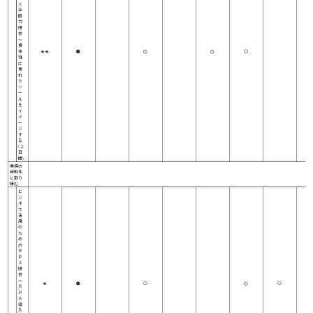
Ｘ
企
画
力
研
修
～
操
作
★★
●
◎
◎
○
性
に
優
れ
た
ツ
ー
ル
を
イ
メ
ー
ジ
す
る
(２
日
間)
業務の
自動化
に取り
組む
ビ
ジ
ネ
ス
活
用
の
た
め
の
Ｒ
Ｐ
Ａ
研
修
～
★
●
○
◎
○
Ｒ
Ｐ
Ａ
導
入