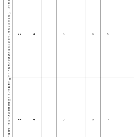
進
者
シ
リ
ー
ズ】
課
題
設
定
力
研
修
～
★★
●
◎
◎
○
全
社
的
な
課
題
を
見
極
め
て
最
適
化
す
る
【Ｄ
Ｘ
推
進
者
シ
リ
ー
ズ】
仮
説
構
築
力
向
上
★★
●
◎
◎
○
研
修
～
多
面
的
に