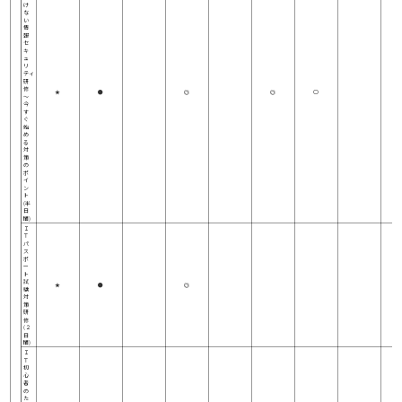
け
な
い
情
報
セ
キ
ュ
リ
ティ
研
修
★
●
◎
◎
○
～
今
す
ぐ
始
め
る
対
策
の
ポ
イ
ン
ト
(半
日
間)
Ｉ
Ｔ
パ
ス
ポ
ー
ト
試
★
●
◎
験
対
策
研
修
(２
日
間)
Ｉ
Ｔ
初
心
者
の
た