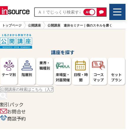
AI
トップページ
公開講座
公開講座 連休セミナー｜個のスキルを磨く
講座を探す
業界・
職種別
テーマ別
階層別
来場型・
日程・時
コース
セット
対面開催
間
マップ
プラン
割引パック
お問合せ
商談予約