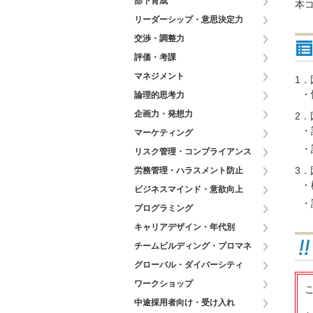
部下育成
本
リーダーシップ・意思決定力
交渉・調整力
評価・考課
マネジメント
1
・
論理的思考力
企画力・発想力
2
・
マーケティング
・
リスク管理・コンプライアンス
3
労務管理・ハラスメント防止
・
ビジネスマインド・意欲向上
・
プログラミング
キャリアデザイン・年代別
チームビルディング・プロマネ
グローバル・ダイバーシティ
ワークショップ
こ
中途採用者向け・受け入れ