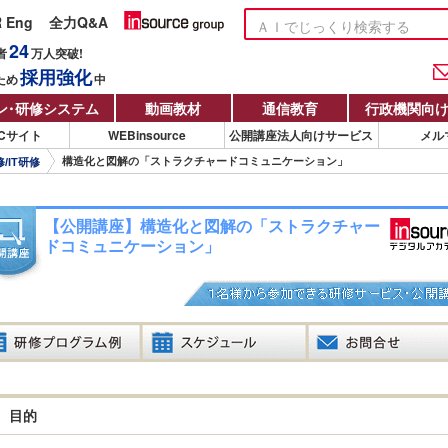
R Eng
全力Q&A
24
者
万人
突破!
採用強化
ため
中
ン
・
研修システム
動画教材
通信教育
行政機関向
Cサイト
WEBinsource
公開講座法人向けサービス
メル
構造化と図解の「ストラクチャードコミュニケーション」
/IT研修
【公開講座】構造化と図解の「ストラクチャー
ドコミュニケーション」
目的