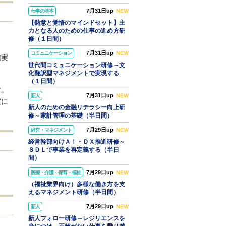
7月31日up
仕事の基本
【熱意と覚悟のマインドセット】主
力となる人のための仕事の進め方研
修（１日間）
7月31日up
コミュニケーション
確実
世代間コミュニケーション研修～文
化翻訳型マネジメントで実現する
（１日間）
す。
7月31日up
新人
実に
新人のための金融リテラシー向上研
修～家計管理の基礎（半日間）
7月29日up
経営・マネジメント
経営幹部向けＡＩ・ＤＸ推進研修～
ＳＤＬで事業を再定義する（半日
間）
7月29日up
医療・介護・保育・福祉
（福祉業界向け）多様な働き方を支
えるマネジメント研修（半日間）
7月29日up
新人
新人フォロー研修～レジリエンスを