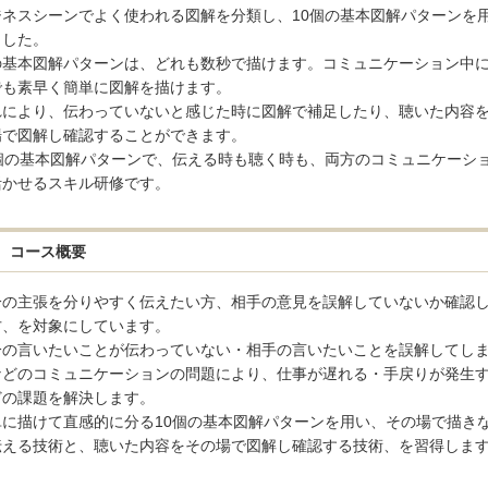
ジネスシーンでよく使われる図解を分類し、10個の基本図解パターンを
ました。
の基本図解パターンは、どれも数秒で描けます。コミュニケーション中
でも素早く簡単に図解を描けます。
れにより、伝わっていないと感じた時に図解で補足したり、聴いた内容
場で図解し確認することができます。
0個の基本図解パターンで、伝える時も聴く時も、両方のコミュニケーシ
Aug.07
活かせるスキル研修です。
インソースブログ「東へ
コラム「調べる時間を短縮
エージェント活用事例４選
備・移動判断・備品購入を
コース概要
る」のご紹介
分の主張を分りやすく伝えたい方、相手の意見を誤解していないか確認
方、を対象にしています。
分の言いたいことが伝わっていない・相手の言いたいことを誤解してし
などのコミュニケーションの問題により、仕事が遅れる・手戻りが発生
どの課題を解決します。
単に描けて直感的に分る10個の基本図解パターンを用い、その場で描き
伝える技術と、聴いた内容をその場で図解し確認する技術、を習得しま