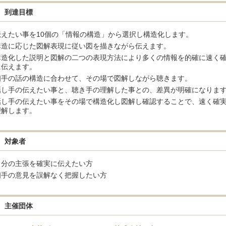
到達目標
伝えたい事を10個の「情報の構造」から選択し構造化します。
構造に応じた図解表現に従い図を描きながら伝えます。
構造化した説明と図解の二つの表現方法により多くの情報を的確に速く
に伝えます。
相手の話の構造に合わせて、その場で図解しながら聴きます。
話し手の伝えたい事と、聴き手の理解した事との、差異が明確になりま
話し手の伝えたい事をその場で構造化し図解し確認することで、速く確
理解します。
対象者
自分の主張を確実に伝えたい方
相手の意見を誤解なく把握したい方
主催団体