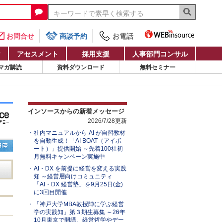
お問合せ
商談予約
お電話
け
アセスメント
採用支援
人事部門コンサル
マガ購読
資料ダウンロード
無料セミナー
インソースからの新着メッセージ
2026/7/28更新
社内マニュアルから AI が自習教材
を自動生成！「AI BOAT（アイボ
ート）」提供開始 ～先着100社初
月無料キャンペーン実施中
AI・DX を前提に経営を変える実践
知 ～経営層向けコミュニティ
「AI・DX 経営塾」を9月25日(金)
に3回目開催
「神戸大学MBA教授陣に学ぶ経営
学の実践知」第３期生募集 ～26年
10月東京で開講、経営哲学やデー