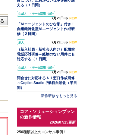
身につけ、正解がない仕事を乗り越
える（１日間）
生成ＡＩ・データ活用・統計
7月29日up
「AIエージェントのひな形」付き！
自組織特化型AIエージェント作成研
修（２日間）
7月29日up
新人
（新入社員・新社会人向け）配属前
電話応対研修～経験のない用件にも
対応する（１日間）
生成ＡＩ・データ活用・統計
7月29日up
問合せに対応するＡＩ窓口作成研修
～Copilot Studioで業務自動化（半日
間）
新作研修をもっと見る
コア・ソリューションプラン
の新作情報
2026/07/15更新
250種類以上のコンサル事例！