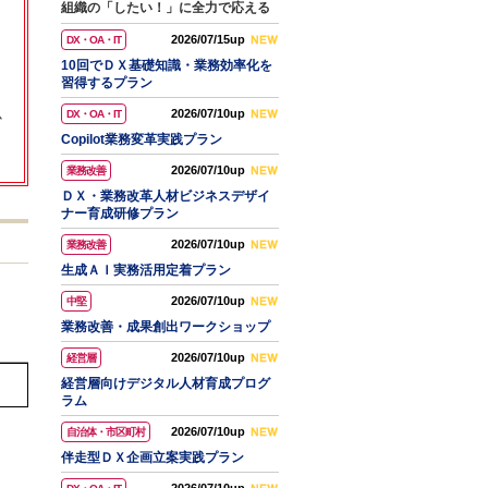
組織の「したい！」に全力で応える
2026/07/15up
DX・OA・IT
10回でＤＸ基礎知識・業務効率化を
習得するプラン
2026/07/10up
DX・OA・IT
か
Copilot業務変革実践プラン
2026/07/10up
業務改善
ＤＸ・業務改革人材ビジネスデザイ
ナー育成研修プラン
2026/07/10up
業務改善
生成ＡＩ実務活用定着プラン
2026/07/10up
中堅
業務改善・成果創出ワークショップ
2026/07/10up
経営層
経営層向けデジタル人材育成プログ
ラム
2026/07/10up
自治体・市区町村
伴走型ＤＸ企画立案実践プラン