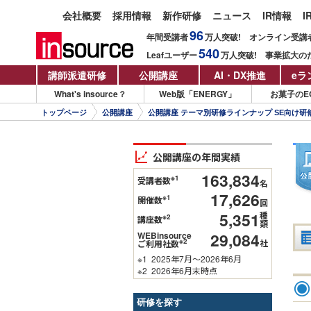
会社概要
採用情報
新作研修
ニュース
IR情報
I
96
年間受講者
万人
突破!
オンライン受講
540
Leafユーザー
万人
突破!
事業拡大の
講師派遣研修
公開講座
AI・DX推進
eラ
What's insource？
Web版「ENERGY」
お菓子のE
トップページ
公開講座
公開講座 テーマ別研修ラインナップ SE向け研修
公開講座の年間実績
163,834
※1
受講者数
名
17,626
※1
開催数
回
5,351
種
※2
講座数
類
29,084
WEBinsource
※2
社
ご利用社数
※1
2025年7月～2026年6月
※2
2026年6月末時点
研修を探す