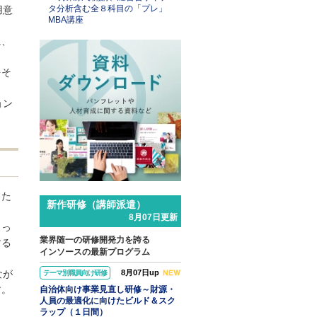
タ分析含む全８科目の「プレ」
用意
MBA講座
に、
をそ
ョン
西へ」
するＡＩ
～営業準
効率化す
した
新作研修（講師派遣）
8月07日更新
まっ
業界随一の研修開発力を誇る
する
インソースの最新プログラム
なが
8月07日up
テーマ別職員向け研修
す。
自治体向け事業見直し研修～財源・
人員の最適化に向けたビルド＆スク
ラップ（１日間）