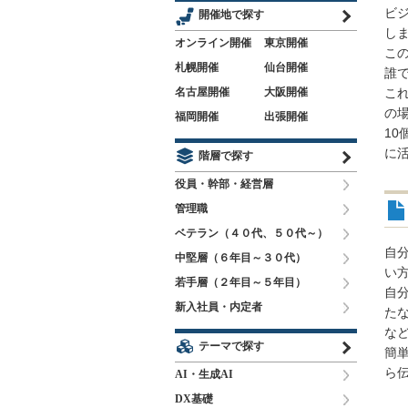
ビ
開催地で探す
し
オンライン開催
東京開催
こ
札幌開催
仙台開催
誰
名古屋開催
大阪開催
こ
の
福岡開催
出張開催
1
に
階層で探す
役員・幹部・経営層
管理職
ベテラン（４０代、５０代～）
自
中堅層（６年目～３０代）
い
若手層（２年目～５年目）
自
新入社員・内定者
た
な
テーマで探す
簡
ら
AI・生成AI
DX基礎