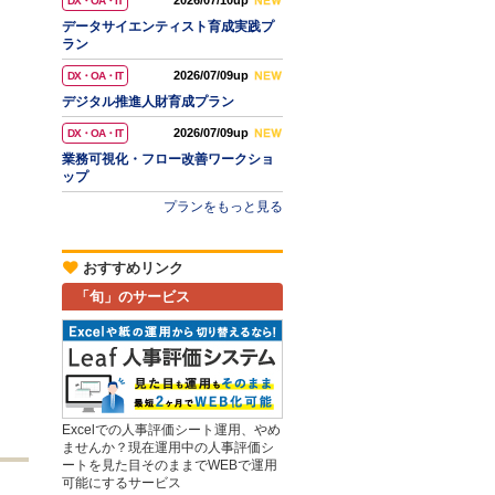
2026/07/10up
DX・OA・IT
データサイエンティスト育成実践プ
ラン
2026/07/09up
DX・OA・IT
デジタル推進人財育成プラン
2026/07/09up
DX・OA・IT
業務可視化・フロー改善ワークショ
ップ
プランをもっと見る
おすすめリンク
「旬」のサービス
Excelでの人事評価シート運用、やめ
ませんか？現在運用中の人事評価シ
ートを見た目そのままでWEBで運用
可能にするサービス