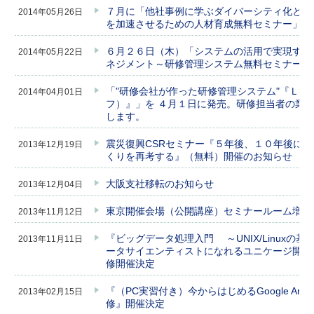
７月に「他社事例に学ぶダイバーシティ化とグ
2014年05月26日
を加速させるための人材育成無料セミナー」を
６月２６日（木）「システムの活用で実現する
2014年05月22日
ネジメント～研修管理システム無料セミナー」
「"研修会社が作った研修管理システム"『Ｌｅ
2014年04月01日
フ）』」を ４月１日に発売。研修担当者の業
します。
震災復興CSRセミナー『５年後、１０年後に
2013年12月19日
くりを再考する』（無料）開催のお知らせ
大阪支社移転のお知らせ
2013年12月04日
東京開催会場（公開講座）セミナールーム増床
2013年11月12日
『ビッグデータ処理入門 ～UNIX/Linuxの基
2013年11月11日
ータサイエンティストになれるユニケージ開発
修開催決定
『（PC実習付き）今からはじめるGoogle Analy
2013年02月15日
修』開催決定