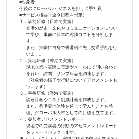
■対象者
今後のグローバルビジネスを担う若手社員
■サービス概要（全９日程を想定）
１．事前研修（日本で実施）
香港の歴史・文化やコミュニケーションについ
て学び、事前に日本の総務コストを分析しま
す。
また、実際に自身で香港宿泊先、交通手配を行
います。
２．実地研修（香港で実施）
現地企業へ実際に電話やメールにて問い合わせ
を行い、訪問、サンプル品を調達します。
（対象者の様子や行動についてアセスメントも
行います）
３．事後研修（香港で実施）
調達計画やコスト削減計画を作成します。
また、香港実地体験を通じて学んだことを整
理、グローバル人材としての目標を立てます。
４．参加者アセスメントレポート
現地での受講者の行動のアセスメントレポート
をフィードバックします。
※（１）（２）とも、実際に現地で交渉を進めるべ