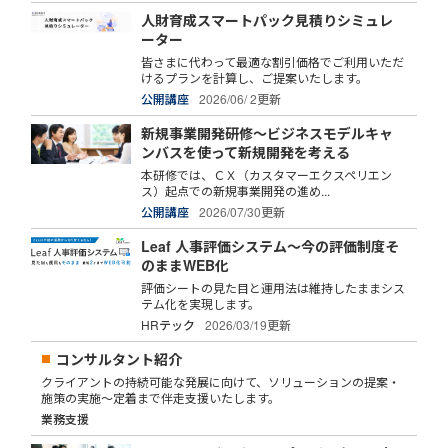
人財育成スマートパック見積りシミュレ
ーター
皆さまに代わって最適な割引価格でご利用いただ
けるプランを計算し、ご提案いたします。
公開講座
2026/06/ 2更新
新規事業開発研修～ビジネスモデルキャ
ンバスを使って新規開発を考える
本研修では、ＣＸ（カスタマーエクスペリエン
ス）起点での新規事業開発の進め...
公開講座
2026/07/30更新
Leaf 人事評価システム～今の評価制度そ
のままWEB化
評価シートの見た目と運用法は維持したままシス
テム化を実現します。
HRテック
2026/03/19更新
コンサルタント紹介
クライアントの持続可能な発展に向けて、ソリューションの提案・
施策の実施～定着まで伴走支援いたします。
業務支援