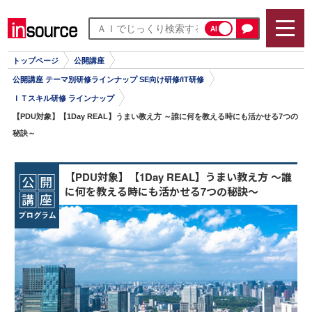
AI
トップページ
公開講座
公開講座 テーマ別研修ラインナップ SE向け研修/IT研修
ＩＴスキル研修 ラインナップ
【PDU対象】【1Day REAL】うまい教え方 ～誰に何を教える時にも活かせる7つの
秘訣～
【PDU対象】【1Day REAL】うまい教え方 ～誰
に何を教える時にも活かせる7つの秘訣～