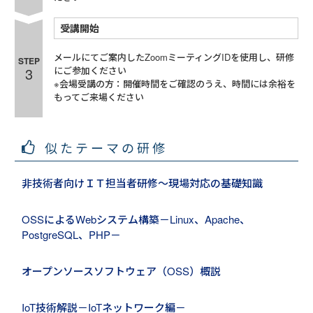
受講開始
メールにてご案内したZoomミーティングIDを使用し、研修
STEP
3
にご参加ください
※会場受講の方：開催時間をご確認のうえ、時間には余裕を
もってご来場ください
似たテーマの研修
非技術者向けＩＴ担当者研修～現場対応の基礎知識
OSSによるWebシステム構築－Linux、Apache、
PostgreSQL、PHP－
オープンソースソフトウェア（OSS）概説
IoT技術解説－IoTネットワーク編－