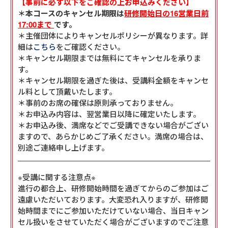
【事前に必ず以下をご確認の上お申込みください】
＊本コースのキャンセル期限は
研修開始日の16営業日前
17:00まで
です。
＊主催団体によりキャンセルポリシーが異なります。詳
細は
こちら
をご確認ください。
＊キャンセル期限までは無料にてキャンセルを承りま
す。
＊キャンセル期限を過ぎた後は、受講料全額をキャンセ
ル料として頂戴いたします。
＊事前のお席の確保は原則承っておりません。
＊お申込み内容は、翌営業日以降に確定いたします。
＊お申込み後、満席などでご受講できない場合がござい
ますので、あらかじめご了承ください。満席の場合は、
別途ご連絡申し上げます。
※受講に関する注意点※
進行の都合上、研修開始時間を過ぎてからのご参加はご
遠慮いただいております。大変恐れ入りますが、研修開
始時間までにご参加いただけていない場合、当日キャン
セル扱いをさせていただく場合がございますのでご注意