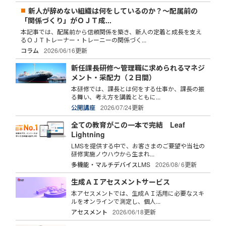
新人が辞めない組織は何をしているのか？～配属前の
「関係づくり」がＯＪＴ成...
本記事では、配属前から信頼関係を築き、新人の定着と成長を支え
るＯＪＴトレーナー・トレーニーの関係づく...
コラム
2026/06/16更新
新任課長研修～管理職に求められるマネジ
メント・采配力（２日間）
本研修では、課長とは何をする仕事か、課長の振
る舞い、考え方を講義とともに...
公開講座
2026/07/24更新
全ての教育がこの一本で完結 Leaf
Lightning
LMSを提供する中で、お客さまのご要望や当社の
研修実施ノウハウから生まれ...
多機能・マルチデバイスLMS
2026/08/ 6更新
生成ＡＩアセスメントサービス
本アセスメントでは、生成ＡＩ活用に必要なスキ
ルをオンラインで測定し、個人...
アセスメント
2026/06/18更新