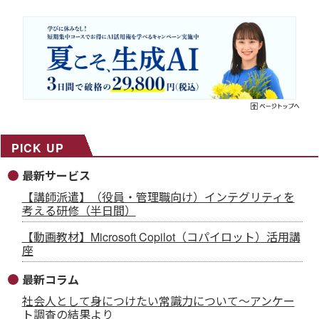
PICK UP
最新サービス
【講師派遣】（役員・管理職向け）インテグリティを
考える研修（半日間）
【動画教材】Microsoft Copilot（コパイロット）活用講
座
最新コラム
社会人として身につけたい常識力について～アンケー
ト調査の結果より