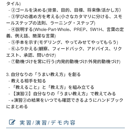
タイル)

  - ②ゴールを決める(背景、目的、目標、将来像/活かし方）

  - ③学びの進め方を考える(小さなカタマリに分ける、スモ
ールステップの法則、ラーニング・ステップ)

  - ④説明する(Whole-Part-Whole、PREP、5W1H、言葉の定
義、例え話、簡潔な言葉)

  - ⑤手本を示す(モデリング、やってみせてやってもらう)

  - ⑥ふりかえる(観察、フィードバック、アドバイス、リク
エスト、承認、問いかけ)

  - ⑦動機づけを常に行う(内発的動機づけ/外発的動機づけ)

3. 自分なりの「うまい教え方」を創る

  - 教える相手を知る

  - 「教えること」と「教え方」を組み立てる

  - 【演習②】自分なりの「うまい教え方」で教えてみる

  - ※演習②の結果をいつでも確認できるようにハンドブック
にまとめる
実習/演習/デモ内容