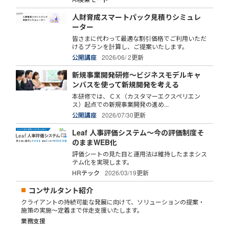
人財育成スマートパック見積りシミュレ
ーター
皆さまに代わって最適な割引価格でご利用いただ
けるプランを計算し、ご提案いたします。
公開講座
2026/06/ 2更新
新規事業開発研修～ビジネスモデルキャ
ンバスを使って新規開発を考える
本研修では、ＣＸ（カスタマーエクスペリエン
ス）起点での新規事業開発の進め...
公開講座
2026/07/30更新
Leaf 人事評価システム～今の評価制度そ
のままWEB化
評価シートの見た目と運用法は維持したままシス
テム化を実現します。
HRテック
2026/03/19更新
コンサルタント紹介
クライアントの持続可能な発展に向けて、ソリューションの提案・
施策の実施～定着まで伴走支援いたします。
業務支援