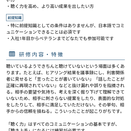
・聴く力を高め、より高い成果を出したい方
前提知識
・特に前提知識としての条件はありませんが、日本語でコミ
ュニケーションできることは必須です

・入社1年目からベテランまでどなたでも参加可能です
研修内容・特徴
聴いているようできちんと聴けていないという場面は多くあ
ります。たとえば、ヒアリング結果を議事録にし、利害関係
者に見せると「言ったことが書いていない」「話したことが
正確に再現されていない」などと抜け漏れや誤りを指摘され
る。相手の要望や気持ち、考えを深く掘り下げて理解できて
いないため、相手に刺さらない提案をしたり、表面的な対処
をしたりして、相手に満足していただけない。その挙句、相
手からの信頼を損ねる。こういったことが起こりがちです。

「聴く力」はすべてのコミュニケーションの基本ですが、
「聴き上手」になるには練習が必要です。
