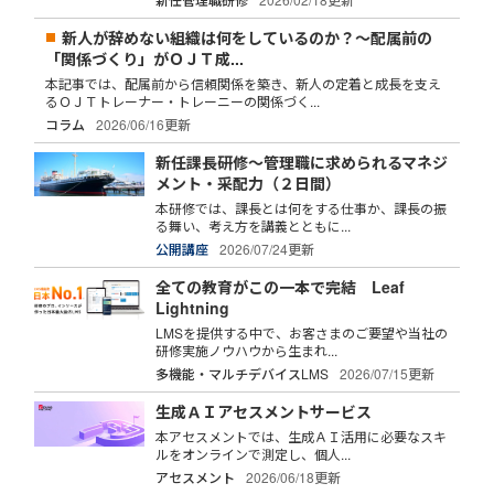
新人が辞めない組織は何をしているのか？～配属前の
「関係づくり」がＯＪＴ成...
本記事では、配属前から信頼関係を築き、新人の定着と成長を支え
るＯＪＴトレーナー・トレーニーの関係づく...
コラム
2026/06/16更新
新任課長研修～管理職に求められるマネジ
メント・采配力（２日間）
本研修では、課長とは何をする仕事か、課長の振
る舞い、考え方を講義とともに...
公開講座
2026/07/24更新
全ての教育がこの一本で完結 Leaf
Lightning
LMSを提供する中で、お客さまのご要望や当社の
研修実施ノウハウから生まれ...
多機能・マルチデバイスLMS
2026/07/15更新
生成ＡＩアセスメントサービス
本アセスメントでは、生成ＡＩ活用に必要なスキ
ルをオンラインで測定し、個人...
アセスメント
2026/06/18更新