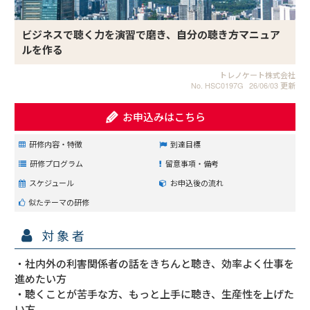
ビジネスで聴く力を演習で磨き、自分の聴き方マニュア
ルを作る
トレノケート株式会社
No. HSC0197G
26/06/03 更新
お申込みはこちら
研修内容・特徴
到達目標
研修プログラム
留意事項・備考
スケジュール
お申込後の流れ
似たテーマの研修
対象者
・社内外の利害関係者の話をきちんと聴き、効率よく仕事を
進めたい方

・聴くことが苦手な方、もっと上手に聴き、生産性を上げた
い方
