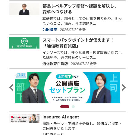
部長レベルアップ研修～課題を解決し、
変革へつなげる
本研修では、部長としての仕事を振り返り、困っ
ていること、悩み、今の課題を...
公開講座
2026/07/30更新
スマートパックポイントが使えます！
「通信教育百貨店」
インソースでは、様々な資格・検定取得に対応し
た講座や、通信教育のサービス...
通信教育百貨店
2026/07/28更新
insource AI agent
課題・テーマ・不明点を分析し、最適なご提案・
ご回答をいたします。
AI検索モード