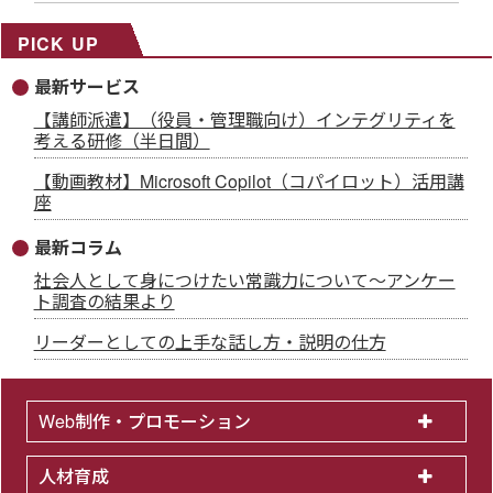
PICK UP
最新サービス
【講師派遣】（役員・管理職向け）インテグリティを
考える研修（半日間）
【動画教材】Microsoft Copilot（コパイロット）活用講
座
最新コラム
社会人として身につけたい常識力について～アンケー
ト調査の結果より
リーダーとしての上手な話し方・説明の仕方
Web制作・プロモーション
人材育成