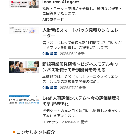
insource AI agent
課題・テーマ・不明点を分析し、最適なご提案・
ご回答をいたします。
AI検索モード
人財育成スマートパック見積りシミュレ
ーター
皆さまに代わって最適な割引価格でご利用いただ
けるプランを計算し、ご提案いたします。
公開講座
2026/06/ 2更新
新規事業開発研修～ビジネスモデルキャ
ンバスを使って新規開発を考える
本研修では、ＣＸ（カスタマーエクスペリエン
ス）起点での新規事業開発の進め...
公開講座
2026/07/30更新
Leaf 人事評価システム～今の評価制度そ
のままWEB化
評価シートの見た目と運用法は維持したままシス
テム化を実現します。
HRテック
2026/03/19更新
コンサルタント紹介