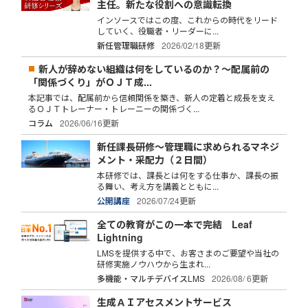
主任。新たな役割への意識転換
インソースではこの度、これからの時代をリード
していく、役職者・リーダーに...
新任管理職研修
2026/02/18更新
新人が辞めない組織は何をしているのか？～配属前の
「関係づくり」がＯＪＴ成...
本記事では、配属前から信頼関係を築き、新人の定着と成長を支え
るＯＪＴトレーナー・トレーニーの関係づく...
コラム
2026/06/16更新
新任課長研修～管理職に求められるマネジ
メント・采配力（２日間）
本研修では、課長とは何をする仕事か、課長の振
る舞い、考え方を講義とともに...
公開講座
2026/07/24更新
全ての教育がこの一本で完結 Leaf
Lightning
LMSを提供する中で、お客さまのご要望や当社の
研修実施ノウハウから生まれ...
多機能・マルチデバイスLMS
2026/08/ 6更新
生成ＡＩアセスメントサービス