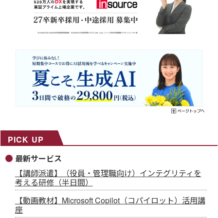
PICK UP
最新サービス
【講師派遣】（役員・管理職向け）インテグリティを
考える研修（半日間）
【動画教材】Microsoft Copilot（コパイロット）活用講
座