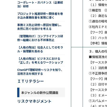
コーポレート・ガバナンス（企業統
（１）情報
治）研修
①機密性 
プロジェクト推進研修～関係者を巻
（２）身近
き込み業務改善を実現に導く
①通信の暗
事務ミス防止研修～原因を理解し、
④社内ＩＰ
未然に防ぐ仕掛けを考える
【ワーク】
（管理職向け）コンプライアンス研
（３）ハッ
修～組織における不祥事防止
【参考】情報
【人格の陶冶】社会人としてのモラ
ル・倫理観を高める
３．個人の
■情報漏洩の
【人格の陶冶】ビジネスにおける
【ケースス
「正しさ」を考えるワークショップ
（１）法的
ChatGPT理解研修～リスクを知り、
①不正競争
活用方法を検討する
【ワーク】持
ＩＴリテラシー
（２）日付
【ケーススタ
本ジャンルの新作公開講座
（３）Ｅメ
リスクマネジメント
①スパムメ
（４）デス