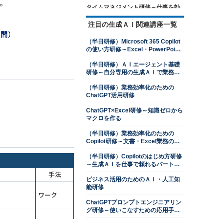
。
タイムマネジメント研修～仕事を効
率的に進めるための時間管理を学ぶ
注目の生成ＡＩ関連講座一覧
13,500円
14,300円
会員
通常
日間）
2026年8月24日(月)
オンライン
（半日研修）Microsoft 365 Copilot
の使い方研修～Excel・PowerPoint
ロジカルシンキング研修
操作を効率化する
13,500円
14,300円
会員
通常
（半日研修）ＡＩエージェント基礎
研修～自分専用の生成ＡＩで業務を
2026年8月24日(月)
オンライン
自動化する
2026年9月28日(月)
オンライン
（半日研修）業務効率化のための
ChatGPT活用研修
目標管理研修～目標達成に向けた継
続的なマネジメント
ChatGPT×Excel研修～知識ゼロから
マクロを作る
13,500円
14,300円
会員
通常
2026年8月24日(月)
オンライン
（半日研修）業務効率化のための
Copilot研修～文書・Excel業務のコ
交渉力向上研修～ネゴシエーション
ツをつかむ
スキルを上達させる
（半日研修）Copilotのはじめ方研修
13,500円
14,300円
会員
通常
～生成ＡＩを仕事で頼れるパートナ
ーにする
手法
2026年8月24日(月)
オンライン
ビジネス活用のためのＡＩ・人工知
2026年9月28日(月)
オンライン
能研修
ワーク
判断力強化研修～８つの観点で意思
ChatGPTプロンプトエンジニアリン
決定ができる管理職になる
グ研修～使いこなすための応用手法
を学ぶ
13,500円
14,300円
会員
通常