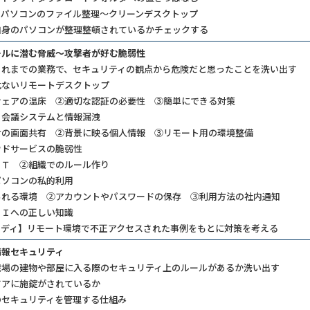
きパソコンのファイル整理～クリーンデスクトップ
自身のパソコンが整理整頓されているかチェックする
ールに潜む脅威～攻撃者が好む脆弱性
れまでの業務で、セキュリティの観点から危険だと思ったことを洗い出す​
危ないリモートデスクトップ
ウェアの温床 ②適切な認証の必要性 ③簡単にできる対策
ｂ会議システムと情報漏洩
けの画面共有 ②背景に映る個人情報 ③リモート用の環境整備
ウドサービスの脆弱性
ＩＴ ②組織でのルール作り
パソコンの私的利用
られる環境 ②アカウントやパスワードの保存 ③利用方法の社内通知
ＡＩへの正しい知識
タディ】リモート環境で不正アクセスされた事例をもとに対策を考える
情報セキュリティ
場の建物や部屋に入る際のセキュリティ上のルールがあるか洗い出す​
ドアに施錠がされているか
のセキュリティを管理する仕組み