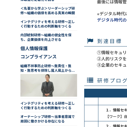
最後には情報管
＜名著から学ぶ＞リーダーシップ研
修～組織の価値を高める真実の瞬間
※デジタル時代
デジタル時代の
インテグリティを考える研修～正し
く行動するための判断軸をつくる
内部統制研修～組織の健全性を保
ち、企業価値を向上させる
到達目標
個人情報保護
①情報セキュリ
コンプライアンス
②人的リスクを
③企業のセキュ
組織不祥事防止研修～無責任・無
知・無思考を排除し属人風土から脱
却
研修プロ
インテグリティを考える研修～正し
く行動するための判断軸をつくる
１．情報セ
【ワーク】
オーナーシップ研修～当事者意識で
周囲に働きかける存在になる
２．情報セ