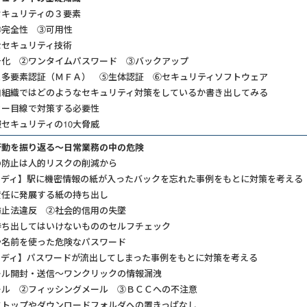
セキュリティの３要素
②完全性 ③可用性
なセキュリティ技術
号化 ②ワンタイムパスワード ③バックアップ
と多要素認証（ＭＦＡ） ⑤生体認証 ⑥セキュリティソフトウェア
自組織ではどのようなセキュリティ対策をしているか書き出してみる
カー目線で対策する必要性
セキュリティの10大脅威
行動を振り返る～日常業務の中の危険
防止は人的リスクの削減から​
タディ】駅に機密情報の紙が入ったバックを忘れた事例をもとに対策を考える
責任に発展する紙の持ち出し
防止法違反 ②社会的信用の失墜
ち出してはいけないもののセルフチェック​
や名前を使った危険なパスワード
ディ】パスワードが流出してしまった事例をもとに対策を考える​
ール開封・送信～ワンクリックの情報漏洩
ール ②フィッシングメール ③ＢＣＣへの不注意
クトップやダウンロードフォルダへの置きっぱなし