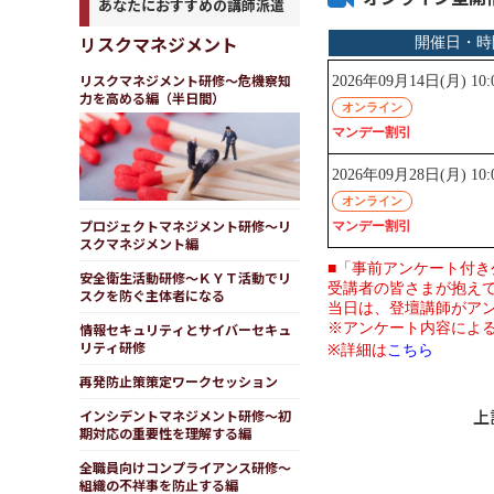
あなたにおすすめの講師派遣
リスクマネジメント
リスクマネジメント研修～危機察知
力を高める編（半日間）
プロジェクトマネジメント研修～リ
スクマネジメント編
安全衛生活動研修～ＫＹＴ活動でリ
スクを防ぐ主体者になる
情報セキュリティとサイバーセキュ
リティ研修
再発防止策策定ワークセッション
上
インシデントマネジメント研修～初
期対応の重要性を理解する編
全職員向けコンプライアンス研修～
組織の不祥事を防止する編