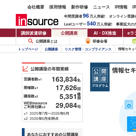
会社概要
採用情報
新作研修
ニュース
IR情報
I
96
年間受講者
万人
突破!
オンライン受講
540
Leafユーザー
万人
突破!
事業拡大の
講師派遣研修
公開講座
AI・DX推進
eラ
公開講座とは
研修会場
情報セキュ
トップページ
公開講座
リスク管理・コンプライアンス
公開講座の年間実績
情報セ
163,834
受講者数
※1
名
17,626
開催数
※1
回
5,351
種
講座数
※2
類
29,084
WEBinsource
社
ご利用社数
※2
※1
2025年7月～2026年6月
※2
2026年6月末時点
あなたにおすすめの公開講座