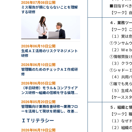
2026年07月08日公開
■目指すべ
ミス報告が損にならないことを理解
する研修
【ワーク】
４．業務ツ
【ワーク】こ
（１）実は
①ランサム
2026年06月10日公開
（２）Ｗｅ
生成ＡＩ活用のリスクマネジメント
研修
①情報筒抜
（３）クラ
2026年06月10日公開
管理職のためのチェックＡＩ作成研
①シャドー
修
（４）共用
2026年06月05日公開
①誰でも見
（半日研修）モラル＆コンプライア
（５）生成
ンス研修～組織の信頼を守る倫理的
【ケースス
判断と行動
2026年05月20日公開
管理職向け業務改善研修～業務フロ
５．組織と
ーを活用して現状を把握し、改善を
【ワーク】職
推進する
ＩＴリテラシー
（１）なぜ
（２）組織
2026年06月19日公開