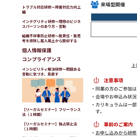
来場型開催
トラブル対応研修～障害対応力向上
編
インテグリティ研修～理想のビジネ
スパーソンのあり方・言動
組織不祥事防止研修～無責任・無思
考を排除し属人風土から脱却する
個人情報保護
コンプライアンス
上
インシビリティ解決研修～問題ある
言動に気づき、見直す
注意事項
同業の方のご参加は
会場やお申込み状況
カリキュラムは一部
【リーガルセミナー】フリーランス
す。
法（１時間）
事前のご案内
【リーガルセミナー】独占禁止法
（１時間）
お申し込みから研修