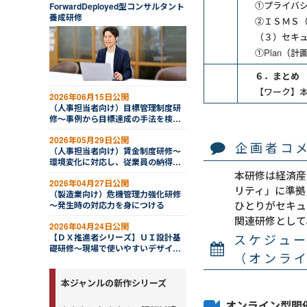
①プライバ
ForwardDeployed型コンサルタント
養成研修
②ＩＳＭＳ（Info
（３）セキ
①Plan（計
６．まとめ
【ワーク】
2026年06月15日公開
（人事担当者向け）目標管理制度研
修～事例から目標達成の手法を検討
する
2026年05月29日公開
企画者コ
（人事担当者向け）賃金制度研修～
環境変化に対応し、従業員の納得感
を高める
本研修は経済産
2026年04月27日公開
リティ」に準拠
（製造業向け）危機管理力強化研修
ひとりがセキュ
～発生時の対応力を身につける
関連研修として
2026年04月24日公開
スケジュ
【ＤＸ推進者シリーズ】ＵＩ設計基
礎研修～現場で使いやすいデザイン
（オンラ
を提案する
本ジャンルの新作シリーズ
オンライン型開