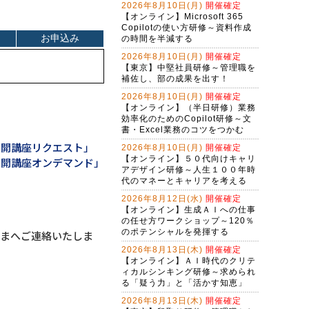
2026年8月10日(月)
開催確定
生成AI活用講座・基礎編
【オンライン】Microsoft 365
Copilotの使い方研修～資料作成
Ｇ検定対策研修～現代に必須のＡＩ
の時間を半減する
リテラシー（２日間）
2026年8月10日(月)
開催確定
【東京】中堅社員研修～管理職を
アプリを作れる自分になる！生成Ａ
補佐し、部の成果を出す！
Ｉで仕事を変えるバイブコーディン
グ研修（２日間）
2026年8月10日(月)
開催確定
（半日研修）ＡＩ時代の構文リテラ
【オンライン】（半日研修）業務
シー向上研修～アレクサンドラ・ア
効率化のためのCopilot研修～文
ミラーゼ構文で考える
書・Excel業務のコツをつかむ
バイブコーディング体験研修～ＡＩ
公開講座リクエスト」
の力でプログラムを自動作成する
2026年8月10日(月)
開催確定
【オンライン】５０代向けキャリ
公開講座オンデマンド」
（半日研修）締切を知らせるＡＩ秘
アデザイン研修～人生１００年時
書作成研修～Copilot Studioで業務自
代のマネーとキャリアを考える
動化
2026年8月12日(水)
開催確定
ChatGPT×Pythonプログラミング研
【オンライン】生成ＡＩへの仕事
修～Excel・WEB操作自動化編（３
の任せ方ワークショップ～120％
日間）
Gemini実践者向け！NotebookLM資
のポテンシャルを発揮する
さまへご連絡いたしま
料作成からGem構築まで学ぶ３日間
2026年8月13日(木)
開催確定
集中コース
【オンライン】ＡＩ時代のクリテ
Copilot実践者向け！Excel自動化か
ィカルシンキング研修～求められ
らＡＩエージェント構築まで学ぶ３
る「疑う力」と「活かす知恵」
日間集中コース
（半日研修）（新入社員・新社会人
2026年8月13日(木)
開催確定
向け）生成ＡＩ活用研修～社会人に