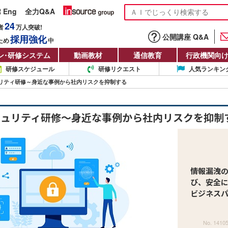
R Eng
全力Q&A
24
者
万人
突破!
公開講座 Q&A
採用強化
ため
中
ン
・
研修システム
動画教材
通信教育
行政機関向
研修スケジュール
研修リクエスト
人気ランキン
リティ研修～身近な事例から社内リスクを抑制する
キュリティ研修～身近な事例から社内リスクを抑制
情報漏洩
び、安全
ビジネス
No. 1410