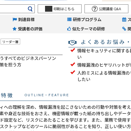
印刷はこちら
公開講座 Q&A
到達目標
研修プログラム
受講者の評価
似たテーマの研修
よくあるお悩み
リーダー層
情報セキュリティに関する
い
うすべてのビジネスパーソン
策を担う方
情報漏洩のヒヤリハットが
人的ミスによる情報漏洩の
したい
・特徴
OUTLINE・FEATURE
ィへの理解を深め、情報漏洩を起こさないための行動や対策を考え
素や身近な技術をおさえ、機密情報が載った紙の持ち出しやデータ
ド設定など、リスクにあたることを学びます。また、業務で使用す
スクトップなどのツールに脆弱性があることを知り、正しい使い方