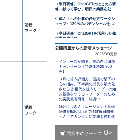
（半日研修）ChatGPTのはじめ方研
2026年8月24日(月)
オンライン
修～触って学び、明日の業務を効率
2026年9月28日(月)
オンライン
化する
生成ＡＩへの仕事の任せ方ワークシ
プレゼンテーション研修～相手を動
講義
ョップ～120％のポテンシャルを発
かす３つの要素を習得する
揮する
ワーク
（半日研修）ChatGPTを活用した発
13,500円
14,300円
会員
通常
想力強化研修
2026年8月31日(月)
オンライン
公開講座からの新着メッセージ
業務効率化のためのGemini研修～
若手社員研修～主体性の発揮
Googleアプリとの連携で作業時間を
2026/8/3更新
削減する
13,500円
14,300円
会員
通常
インソースが贈る、夏の自己研鑽
ＡＩエージェント基礎研修～自分専
2026年8月31日(月)
オンライン
キャンペーン【特別価格29,800
用の生成ＡＩで業務を自動化する
円】
アサーティブコミュニケーション研
（半日研修）ChatGPT×Excel研修～
８月に培う評価力。面談で部下の
修～自他尊重のスタンスで言いにく
身近なExcel業務から始めるＡＩ活用
心を掴み、下半期の成長を最大化
いことを伝える
13,500円
14,300円
会員
通常
させる 次世代を担うリーダーの知
ChatGPTを活用したビジネス文書研
的基盤をつくる～リーダーのため
2026年8月31日(月)
オンライン
修～文書作成の新スタンダードを学
の実践教養研修、開講中
ぶ
１対１面談研修～部下のキャリア開
講義
好評につきＡＩエージェント基礎
生成ＡＩを活用した業務改善研修～
発支援編
研修を9/30(水)までほぼ毎日開催
業務を可視化し、ＡＩに置き換え組
ワーク
～ＡＩでカンタンに業務を自動化
織展開する
13,500円
14,300円
会員
通常
（半日研修）ChatGPT理解研修～導
2026年8月31日(月)
オンライン
入事例やリスクを知り、組織での活
用方法を検討する
レジリエンス研修～しなやかにスト
【ＡＩと働く】研修担当者レベルア
レスと向き合い、回復力を身につけ