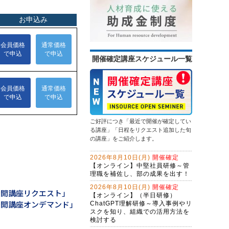
を踏み出す
次基礎業務編
（半日研修）営業向け生成ＡＩ活用
13,500円
14,300円
会員
通常
研修～提案書作成・Excel作業を効率
化する
2026年9月14日(月)
オンライン
問合せ対応効率化のためのＡＩエー
2026年9月28日(月)
オンライン
ジェント研修～CopilotとExcel編
（２日間）
情報セキュリティ研修～身近な事例
初心者限定！GeminiでWeb検索・情
開催確定講座スケジュール一覧
から社内リスクを抑制する
報整理から自業務特化ＡＩ作成まで
13,500円
14,300円
学ぶ３日間集中コース
会員
通常
生成ＡＩを味方にするWebマーケテ
2026年9月14日(月)
オンライン
ィング戦略とAIO・LLMO対応記事作
2026年9月28日(月)
オンライン
成術～年間6,000件の問合せを獲得す
ChatGPT×Excelレベルアップ研修～
る、インソース流のWeb開発
問題解決研修～ビジネス上の問題を
マクロ仕様書で、要件定義力を強化
解決する
する
ご好評につき「最近で開催が確定してい
NotebookLM活用研修～生成ＡＩで
13,500円
14,300円
会員
通常
る講座」「日程をリクエスト追加した旬
スライド作成を自動化する
の講座」をご紹介します。
2026年9月28日(月)
オンライン
ＡＩエージェント開発研修～
2026年8月10日(月)
開催確定
LangChainで業務プロセスを改善す
【オンライン】中堅社員研修～管
る（２日間）
理職を補佐し、部の成果を出す！
生成ＡＩを活用した企画立案ワーク
ショップ～アイデアソンに取り組む
2026年8月10日(月)
開催確定
公開講座リクエスト」
【オンライン】（半日研修）
生成AI活用講座・応用編
公開講座オンデマンド」
ChatGPT理解研修～導入事例やリ
スクを知り、組織での活用方法を
Claude Cowork実践研修～定型業務
検討する
をＡＩに任せる新しい働き方