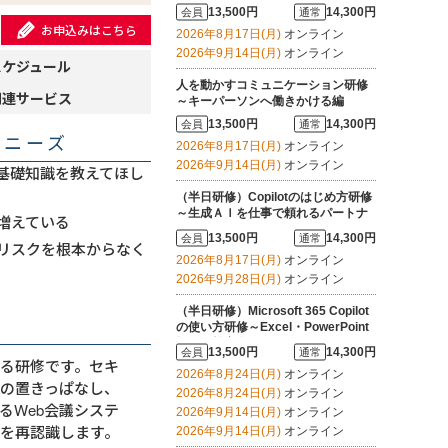
13,500円
14,300円
会員
通常
お申込みはこちら
2026年8月17日(月)
オンライン
2026年9月14日(月)
オンライン
スケジュール
人を動かすコミュニケーション研修
関連サービス
～キーパーソンへ働きかける編
13,500円
14,300円
会員
通常
・ニーズ
2026年8月17日(月)
オンライン
2026年9月14日(月)
オンライン
基礎知識を教えてほし
（半日研修）Copilotのはじめ方研修
～生成ＡＩを仕事で頼れるパートナ
増えている
ーにする
13,500円
14,300円
会員
通常
リスクを根本からなく
2026年8月17日(月)
オンライン
2026年9月28日(月)
オンライン
（半日研修）Microsoft 365 Copilot
の使い方研修～Excel・PowerPoint
操作を効率化する
13,500円
14,300円
会員
通常
る研修です。セキ
2026年8月24日(月)
オンライン
の置きっぱなし、
2026年8月24日(月)
オンライン
るWeb会議システ
2026年9月14日(月)
オンライン
を再認識します。
2026年9月14日(月)
オンライン