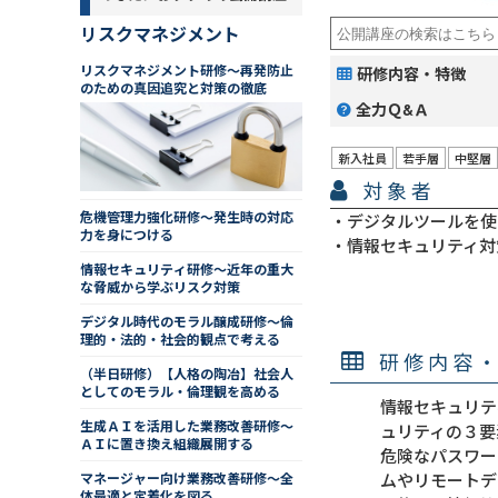
リスクマネジメント
リスクマネジメント研修～再発防止
研修内容・特徴
のための真因追究と対策の徹底
全力Ｑ&Ａ
新入社員
若手層
中堅層
対象者
危機管理力強化研修～発生時の対応
デジタルツールを使
力を身につける
情報セキュリティ対
情報セキュリティ研修～近年の重大
な脅威から学ぶリスク対策
デジタル時代のモラル醸成研修～倫
理的・法的・社会的観点で考える
研修内容
（半日研修）【人格の陶冶】社会人
としてのモラル・倫理観を高める
情報セキュリテ
生成ＡＩを活用した業務改善研修～
ュリティの３要
ＡＩに置き換え組織展開する
危険なパスワー
マネージャー向け業務改善研修～全
ムやリモートデ
体最適と定着化を図る