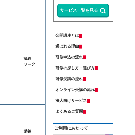
ップ研修～整合性・納得感をＡＩで
る
担保する
13,500円
14,300円
会員
通常
Microsoft 365 Copilotの使い方研修
2026年9月7日(月)
オンライン
～資料作成の時間を半減する
リスクマネジメント研修～未然に防
Copilot Studio研修～社内データ活用
ぐ方法を学ぶ
エージェントを作る
13,500円
14,300円
会員
通常
公開講座とは
Excelマクロで始める業務自動化研修
2026年9月7日(月)
オンライン
～Copilot活用編
選ばれる理由
2026年9月28日(月)
オンライン
ＤＸ推進のための要件定義研修
（半日研修）ＡＩエージェント基礎
研修申込の流れ
講義
研修～自分専用の生成ＡＩで業務を
（若手向け）DX入門研修～ChatGPT
ワーク
自動化する
に触れ、業務効率化のマインドを獲
研修の探し方・選び方
13,500円
14,300円
会員
通常
得する
2026年9月7日(月)
オンライン
業務効率化のためのClaude活用研修
研修受講の流れ
2026年9月7日(月)
オンライン
～Excel業務と資料作成の負担を減ら
す
オンライン受講の流れ
受注獲得のためのＡＩ活用研修～デ
（中途社員・職種転換者向け）ビジ
ータ分析からソリューションの導出
ネスマナー研修
まで
法人向けサービス
13,500円
14,300円
会員
通常
管理職向け発想力強化ワークショッ
2026年9月7日(月)
オンライン
プ～生成ＡＩとＳＦ思考で未来を構
よくあるご質問
想する
2026年9月14日(月)
オンライン
ChatGPT×Pythonプログラミング研
修～自動化・データ分析編（５日
はじめての人事採用実務研修～求人
ご利用にあたって
間）
票・説明会・入社手続きの流れを押
講義
ＡＩエージェント基礎研修～Gemini
さえる