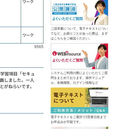
ワーク
13,500円
14,300円
会員
通常
で自組織専用のGemを作成する
2026年9月7日(月)
オンライン
（半日研修）経営幹部・管理職向け
2026年9月28日(月)
オンライン
生成ＡＩ活用研修～リスクを理解し
運用方針を決める
生産性向上研修～仕事の見える化で
（半日研修）デザイン業務内製化の
ムダなく成果につなげる
ご請求書について、電子テキストについ
ための画像生成ＡＩ活用研修
てなど、お困りごとがあった際は、まず
13,500円
14,300円
ワーク
会員
通常
はこちらをご確認ください。
初心者限定！Copilotで基本操作から
2026年9月7日(月)
オンライン
自業務特化ＡＩ作成まで学ぶ３日間
9565
集中コース
情報セキュリティマネジメント研修
はじめての業務自動化研修～生成Ａ
14,300円
14,300円
会員
通常
ＩとPythonで１日１時間を生みだす
2026年9月7日(月)
オンライン
ＤＸ推進のための業務改革研修～デ
2026年9月14日(月)
オンライン
ジタル活用の視点を持つ
の学習項目「セキュ
システムご利用の際によくいただくご質
中堅社員研修～管理職を補佐し、部
問をまとめております。操作マニュア
画しました。一人
ChatGPT×データ分析研修～ＡＩド
の成果を出す！
ル、各種権限、ログイン情報など
リブンな課題解決
とがねらいです。
13,500円
14,300円
会員
通常
生成ＡＩ推進リーダー育成研修～効
2026年9月7日(月)
オンライン
果的な業務を選びエージェントを作
成する
プロジェクトマネジメント基礎研修
（半日研修）ＡＩ理解研修～人工知
13,500円
14,300円
会員
通常
能にできることを知り、正しく活用
する
電子テキストをご選択で2営業日前まで
2026年9月14日(月)
オンライン
触って高める生成ＡＩリテラシー研
お申込みが可能です。
修～生成ＡＩパスポート取得の１歩
はじめての経理実務研修～日次・月