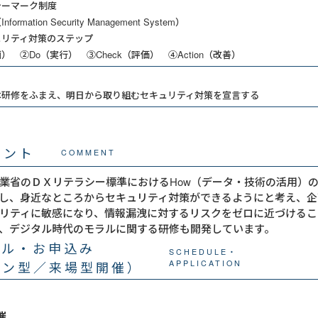
シーマーク制度
rmation Security Management System）
ュリティ対策のステップ
画） ②Do（実行） ③Check（評価） ④Action（改善）
本研修をふまえ、明日から取り組むセキュリティ対策を宣言する
メント
COMMENT
業省のＤＸリテラシー標準におけるHow（データ・技術の活用）
し、身近なところからセキュリティ対策ができるようにと考え、企
リティに敏感になり、情報漏洩に対するリスクをゼロに近づけるこ
、デジタル時代のモラルに関する研修も開発しています。
ール・お申込み
SCHEDULE・
イン型／来場型開催）
APPLICATION
催