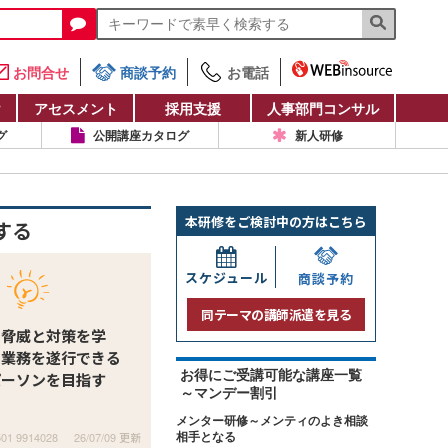
お問合せ
商談予約
お電話
け
アセスメント
採用支援
人事部門コンサル
グ
公開講座カタログ
新人研修
本研修をご検討中の方はこちら
する
スケジュール
商談予約
同テーマの講師派遣を見る
の脅威と対策を学
に業務を遂行できる
お得にご受講可能な講座一覧
パーソンを目指す
～マンデー割引
メンター研修～メンティのよき相談
501 9914028
26/07/09 更新
相手となる