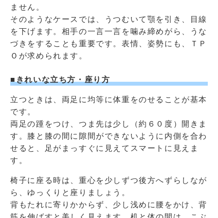
ません。
そのようなケースでは、うつむいて顎を引き、目線
を下げます。相手の一言一言を噛み締めがら、うな
づきをすることも重要です。表情、姿勢にも、ＴＰ
Ｏが求められます。
■きれいな立ち方・座り方
立つときは、両足に均等に体重をのせることが基本
です。
両足の踵をつけ、つま先は少し（約６０度）開きま
す。膝と膝の間に隙間ができないように内側を合わ
せると、足がまっすぐに見えてスマートに見えま
す。
椅子に座る時は、重心を少しずつ後方へずらしなが
ら、ゆっくりと座りましょう。
背もたれに寄りかからず、少し浅めに腰をかけ、背
筋を伸ばすと美しく見えます。机と体の間は、こぶ