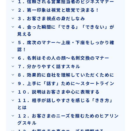
１．信頼される営業担当者のビジネスマナー
２．第一印象は視覚と聴覚で決まる！
３．お客さま視点の身だしなみ
４．会った瞬間に「できる」「できない」が
見える
５．席次のマナー～上座・下座をしっかり確
認！
６．名刺はその人の顔～名刺交換のマナー
７．分かりやすく話すスキル
８．効果的に自社を理解していただくために
９．上手に「話す」ために～スタートライン
１０．説明はお客さま中心に表現する
１１．相手が話しやすさを感じる「きき方」
とは
１２．お客さまのニーズを掴むためのヒアリン
グスキル