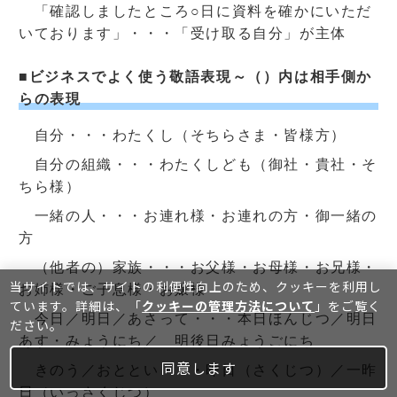
「確認しましたところ○日に資料を確かにいただ
いております」・・・「受け取る自分」が主体
■ビジネスでよく使う敬語表現～（）内は相手側か
らの表現
自分・・・わたくし（そちらさま・皆様方）
自分の組織・・・わたくしども（御社・貴社・そ
ちら様）
一緒の人・・・お連れ様・お連れの方・御一緒の
方
（他者の）家族・・・お父様・お母様・お兄様・
当サイトでは、サイトの利便性向上のため、クッキーを利⽤し
お姉様・ご子息様・お嬢様
ています。詳細は、「
クッキーの管理方法について
」をご覧く
今日／明日／あさって・・・本日ほんじつ／明日
ださい。
あす・みょうにち／ 明後日みょうごにち
同意します
きのう／おととい・・・昨日（さくじつ）／一昨
日（いっさくじつ）