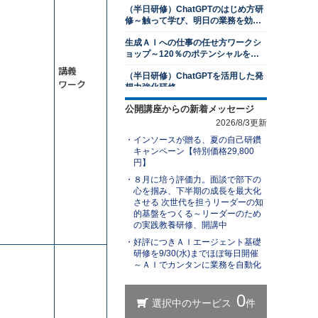
（半日研修）ChatGPTのはじめ方研
2026年8月24日(月)
オンライン
修～触って学び、明日の業務を効率
2026年9月28日(月)
オンライン
化する
生成ＡＩへの仕事の任せ方ワークシ
プレゼンテーション研修～相手を動
ョップ～120％のポテンシャルを発
かす３つの要素を習得する
揮する
講義
（半日研修）ChatGPTを活用した発
13,500円
14,300円
会員
通常
ワーク
想力強化研修
2026年8月31日(月)
オンライン
公開講座からの新着メッセージ
業務効率化のためのGemini研修～
若手社員研修～主体性の発揮
Googleアプリとの連携で作業時間を
2026/8/3更新
削減する
13,500円
14,300円
会員
通常
インソースが贈る、夏の自己研鑽
ＡＩエージェント基礎研修～自分専
2026年8月31日(月)
オンライン
キャンペーン【特別価格29,800
用の生成ＡＩで業務を自動化する
円】
アサーティブコミュニケーション研
（半日研修）ChatGPT×Excel研修～
８月に培う評価力。面談で部下の
修～自他尊重のスタンスで言いにく
身近なExcel業務から始めるＡＩ活用
心を掴み、下半期の成長を最大化
いことを伝える
13,500円
14,300円
会員
通常
させる 次世代を担うリーダーの知
ChatGPTを活用したビジネス文書研
的基盤をつくる～リーダーのため
2026年8月31日(月)
オンライン
修～文書作成の新スタンダードを学
の実践教養研修、開講中
ぶ
１対１面談研修～部下のキャリア開
好評につきＡＩエージェント基礎
生成ＡＩを活用した業務改善研修～
発支援編
研修を9/30(水)までほぼ毎日開催
業務を可視化し、ＡＩに置き換え組
～ＡＩでカンタンに業務を自動化
織展開する
13,500円
14,300円
会員
通常
（半日研修）ChatGPT理解研修～導
2026年8月31日(月)
オンライン
入事例やリスクを知り、組織での活
用方法を検討する
レジリエンス研修～しなやかにスト
【ＡＩと働く】研修担当者レベルア
レスと向き合い、回復力を身につけ