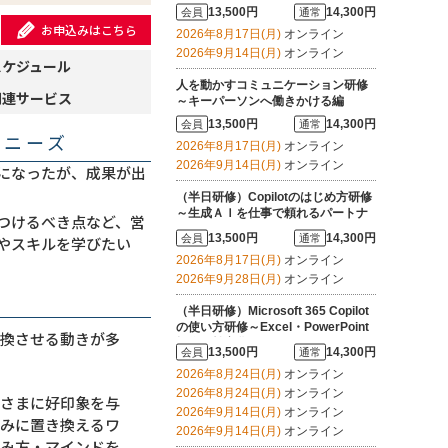
13,500円
14,300円
会員
通常
お申込みはこちら
2026年8月17日(月)
オンライン
2026年9月14日(月)
オンライン
スケジュール
人を動かすコミュニケーション研修
関連サービス
～キーパーソンへ働きかける編
13,500円
14,300円
会員
通常
・ニーズ
2026年8月17日(月)
オンライン
2026年9月14日(月)
オンライン
になったが、成果が出
（半日研修）Copilotのはじめ方研修
～生成ＡＩを仕事で頼れるパートナ
つけるべき点など、営
ーにする
13,500円
14,300円
会員
通常
やスキルを学びたい
2026年8月17日(月)
オンライン
2026年9月28日(月)
オンライン
（半日研修）Microsoft 365 Copilot
の使い方研修～Excel・PowerPoint
転換させる動きが多
操作を効率化する
13,500円
14,300円
会員
通常
2026年8月24日(月)
オンライン
2026年8月24日(月)
オンライン
客さまに好印象を与
2026年9月14日(月)
オンライン
強みに置き換えるワ
2026年9月14日(月)
オンライン
組み方・マインドを