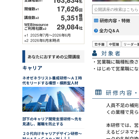
※1
名
17,626
開催数
※1
回
5,351
種
講座数
※2
類
研修内容・特徴
29,084
WEBinsource
社
ご利用社数
※2
全力Ｑ&Ａ
※1
2025年7月～2026年6月
※2
2026年6月末時点
若手層
中堅層
リーダー
対象者
あなたにおすすめの公開講座
営業職に職種転換さ
キャリア
はじめて営業職にな
ネオゼネラリスト養成研修～ＡＩ時
代をリードする構想・横断型人材
研修内容
人員不足の補完
くの業種で見ら
部下のキャリア開発支援研修～先を
見通し、離職を防止する
本研修では、営
えるビジネマナ
２０代向けキャリアデザイン研修～
ークや名刺交換
Ｍｕｓｔ・Ｃａｎ・Ｗｉｌｌ