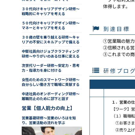
体得します。
３０代向けキャリアデザイン研修～
戦略的にキャリアを考える
５０代向けキャリアデザイン研修～
到達目標
マネーとキャリアを考える
３０歳の壁を乗り越える研修～キャ
①営業職の魅力
リアの不安にスキルアップで備える
②信頼される営
中堅社員向けジョブクラフティング
③これまでの商
研修～やりがいのある仕事に変える
次世代リーダー研修～安定力・思考
研修プロ
力・指導力を身に付ける
女性のためのスマートワーク研修～
自分らしい働き方で職場に貢献する
中途社員のオンボーディング研修～
離職防止のために部下と話す
１．営業の仕
営業【個人能力の向上】
【ワーク】営
（１）職種転
営業基礎研修～営業のいろはを知
り、営業活動の流れを学ぶ
①お客さま
②売り上げ