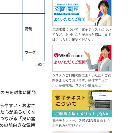
13,500円
14,300円
会員
通常
で自組織専用のGemを作成する
2026年9月7日(月)
オンライン
（半日研修）経営幹部・管理職向け
2026年9月28日(月)
オンライン
生成ＡＩ活用研修～リスクを理解し
運用方針を決める
生産性向上研修～仕事の見える化で
（半日研修）デザイン業務内製化の
講義
ムダなく成果につなげる
ご請求書について、電子テキストについ
ための画像生成ＡＩ活用研修
てなど、お困りごとがあった際は、まず
13,500円
14,300円
会員
通常
はこちらをご確認ください。
初心者限定！Copilotで基本操作から
2026年9月7日(月)
オンライン
自業務特化ＡＩ作成まで学ぶ３日間
集中コース
情報セキュリティマネジメント研修
ワーク
はじめての業務自動化研修～生成Ａ
14,300円
14,300円
会員
通常
ＩとPythonで１日１時間を生みだす
5934
2026年9月7日(月)
オンライン
ＤＸ推進のための業務改革研修～デ
2026年9月14日(月)
オンライン
ジタル活用の視点を持つ
システムご利用の際によくいただくご質
中堅社員研修～管理職を補佐し、部
問をまとめております。操作マニュア
ChatGPT×データ分析研修～ＡＩド
の成果を出す！
ル、各種権限、ログイン情報など
リブンな課題解決
者の方を対象に開発
13,500円
14,300円
会員
通常
生成ＡＩ推進リーダー育成研修～効
2026年9月7日(月)
オンライン
果的な業務を選びエージェントを作
らやすい・お客さ
成する
プロジェクトマネジメント基礎研修
（半日研修）ＡＩ理解研修～人工知
いた心が柔らかくな
13,500円
14,300円
会員
通常
能にできることを知り、正しく活用
つながる「良い営
する
電子テキストをご選択で2営業日前まで
2026年9月14日(月)
オンライン
めの前向きな気持
触って高める生成ＡＩリテラシー研
お申込みが可能です。
修～生成ＡＩパスポート取得の１歩
はじめての経理実務研修～日次・月