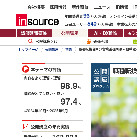
会社概要
採用情報
新作研修
ニュース
IR情報
I
96
年間受講者
万人
突破!
オンライン受講
540
Leafユーザー
万人
突破!
事業拡大の
講師派遣研修
公開講座
AI・DX推進
eラ
公開講座とは
研修会場
職種転換者向け営業基礎研修～他職種
トップページ
公開講座
営業
職種転
本テーマの評価
内容をよく理解・理解
98.9
％
講師がとても良い・良い
97.4
％
※2024年10月～2025年9月
公開講座の年間実績
163,834
受講者数