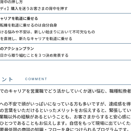
背中の押し方
ディ】購入を迷うお客さまの背中を押す
ャリアを軌道に乗せる
転機を軌道に乗せるのは自分自身
ける悩みや不安は、新しい始まりにおいて不可欠なもの
を直視し、新たなキャリアを軌道に乗せる
のアクションプラン
日から取り組むことを３つ決め発表する
メント
COMMENT
でのキャリアを営業職でどう活かしていくか迷い悩む、職種転換
への不安で頭がいっぱいになっている方も多いですが、達成感を得
の言葉をいただけるといったメリットをお伝えすると、緊張して
業職以外の経験があるということも、お客さまからすると安心感に
ひとつであることもお伝えします。自信をもって現場に出ていくた
要最低限の商談の知識・フローを身につけられるプログラムです。