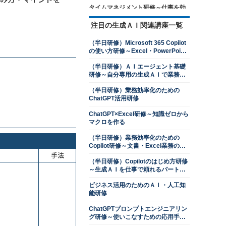
タイムマネジメント研修～仕事を効
率的に進めるための時間管理を学ぶ
注目の生成ＡＩ関連講座一覧
13,500円
14,300円
会員
通常
2026年8月24日(月)
オンライン
（半日研修）Microsoft 365 Copilot
の使い方研修～Excel・PowerPoint
ロジカルシンキング研修
操作を効率化する
13,500円
14,300円
会員
通常
（半日研修）ＡＩエージェント基礎
研修～自分専用の生成ＡＩで業務を
2026年8月24日(月)
オンライン
自動化する
2026年9月28日(月)
オンライン
（半日研修）業務効率化のための
ChatGPT活用研修
目標管理研修～目標達成に向けた継
続的なマネジメント
ChatGPT×Excel研修～知識ゼロから
マクロを作る
13,500円
14,300円
会員
通常
2026年8月24日(月)
オンライン
（半日研修）業務効率化のための
Copilot研修～文書・Excel業務のコ
交渉力向上研修～ネゴシエーション
手法
ツをつかむ
スキルを上達させる
（半日研修）Copilotのはじめ方研修
13,500円
14,300円
会員
通常
～生成ＡＩを仕事で頼れるパートナ
ーにする
2026年8月24日(月)
オンライン
ビジネス活用のためのＡＩ・人工知
2026年9月28日(月)
オンライン
能研修
判断力強化研修～８つの観点で意思
ChatGPTプロンプトエンジニアリン
決定ができる管理職になる
グ研修～使いこなすための応用手法
を学ぶ
13,500円
14,300円
会員
通常