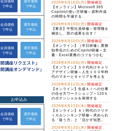
2026年8月10日(月)
開催確定
生成AI活用講座・基礎編
【オンライン】Microsoft 365
Copilotの使い方研修～資料作成
Ｇ検定対策研修～現代に必須のＡＩ
の時間を半減する
リテラシー（２日間）
2026年8月10日(月)
開催確定
【東京】中堅社員研修～管理職を
アプリを作れる自分になる！生成Ａ
補佐し、部の成果を出す！
Ｉで仕事を変えるバイブコーディン
グ研修（２日間）
2026年8月10日(月)
開催確定
（半日研修）ＡＩ時代の構文リテラ
【オンライン】（半日研修）業務
シー向上研修～アレクサンドラ・ア
効率化のためのCopilot研修～文
ミラーゼ構文で考える
書・Excel業務のコツをつかむ
バイブコーディング体験研修～ＡＩ
の力でプログラムを自動作成する
公開講座リクエスト」
2026年8月10日(月)
開催確定
【オンライン】５０代向けキャリ
公開講座オンデマンド」
（半日研修）締切を知らせるＡＩ秘
アデザイン研修～人生１００年時
書作成研修～Copilot Studioで業務自
代のマネーとキャリアを考える
動化
2026年8月12日(水)
開催確定
ChatGPT×Pythonプログラミング研
【オンライン】生成ＡＩへの仕事
修～Excel・WEB操作自動化編（３
の任せ方ワークショップ～120％
日間）
Gemini実践者向け！NotebookLM資
のポテンシャルを発揮する
料作成からGem構築まで学ぶ３日間
2026年8月13日(木)
開催確定
集中コース
【オンライン】ＡＩ時代のクリテ
Copilot実践者向け！Excel自動化か
ィカルシンキング研修～求められ
らＡＩエージェント構築まで学ぶ３
る「疑う力」と「活かす知恵」
日間集中コース
（半日研修）（新入社員・新社会人
2026年8月13日(木)
開催確定
向け）生成ＡＩ活用研修～社会人に