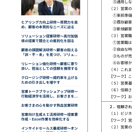
③通用しな
（２）営業の
①事前準備
②既存顧客
ヒアリング力向上研修～質問力を高
め、顧客の本質的なニーズに迫る
③新規顧客
（３）営業職
ソリューション提案研修～高付加価
値の提案で競合との差別化を図る
①営業職は
②自由な時
顧客の課題解決研修～顧客の抱える
「非・不・未」を見つけ、ソリュー
③ものが売
ションを提示する
④お客様か
リレーション強化研修～顧客に寄り
添い、担当としての信頼を獲得する
（４）これま
【ワーク】こ
クロージング研修～成約率を上げる
ための引き出しを増やす
（５）営業基
（６）信頼さ
営業トークブラッシュアップ研修～
行動経済学を活用し、お客さまを動
【ワーク】お
かす
お客さまの心を動かす熱血営業研修
２．信頼され
（１）ビジ
営業向け生成ＡＩ活用研修～提案書
作成・Excel作業を効率化する
【ワーク】営
（２）営業の
インサイドセールス養成研修～オン