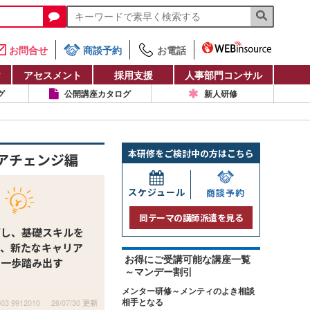
お問合せ
商談予約
お電話
け
アセスメント
採用支援
人事部門コンサル
グ
公開講座カタログ
新人研修
本研修をご検討中の方はこちら
アチェンジ編
スケジュール
商談予約
同テーマの講師派遣を見る
消し、基礎スキルを
て、新たなキャリア
お得にご受講可能な講座一覧
に一歩踏み出す
～マンデー割引
メンター研修～メンティのよき相談
003 9912010
26/07/30 更新
相手となる