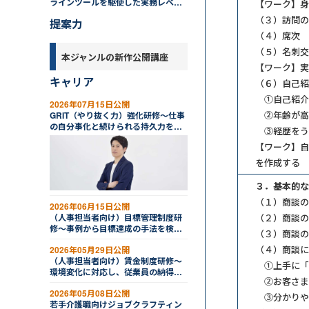
ラインツールを駆使した実務レベル
【ワーク】身
アップ編
（３）訪問の
提案力
（４）席次
（５）名刺交
本ジャンルの新作公開講座
【ワーク】実
キャリア
（６）自己紹
①自己紹介
2026年07月15日公開
②年齢が高
GRIT（やり抜く力）強化研修～仕事
の自分事化と続けられる持久力を育
③経歴をう
む
【ワーク】自
を作成する
３．基本的な
（１）商談の
2026年06月15日公開
（人事担当者向け）目標管理制度研
（２）商談の
修～事例から目標達成の手法を検討
（３）商談の
する
（４）商談に
2026年05月29日公開
（人事担当者向け）賃金制度研修～
①上手に「
環境変化に対応し、従業員の納得感
②お客さま
を高める
2026年05月08日公開
③分かりや
若手介護職向けジョブクラフティン