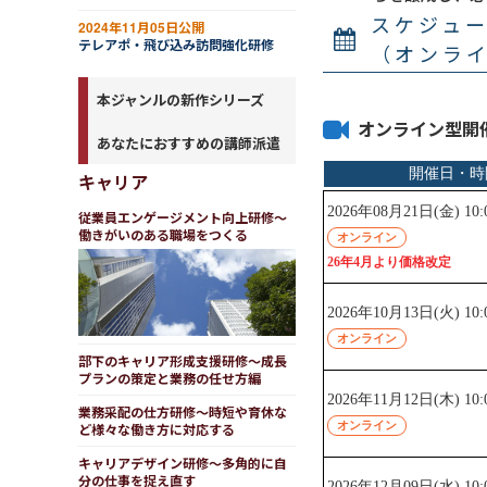
関係づくり
スケジュ
2024年11月05日公開
テレアポ・飛び込み訪問強化研修
（オンラ
本ジャンルの新作シリーズ
オンライン型開
あなたにおすすめの講師派遣
キャリア
従業員エンゲージメント向上研修～
働きがいのある職場をつくる
部下のキャリア形成支援研修～成長
プランの策定と業務の任せ方編
業務采配の仕方研修～時短や育休な
ど様々な働き方に対応する
キャリアデザイン研修～多角的に自
分の仕事を捉え直す