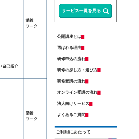
ップ研修～整合性・納得感をＡＩで
る
担保する
13,500円
14,300円
会員
通常
Microsoft 365 Copilotの使い方研修
2026年9月7日(月)
オンライン
～資料作成の時間を半減する
講義
リスクマネジメント研修～未然に防
ワーク
Copilot Studio研修～社内データ活用
ぐ方法を学ぶ
エージェントを作る
13,500円
14,300円
会員
通常
公開講座とは
Excelマクロで始める業務自動化研修
2026年9月7日(月)
オンライン
～Copilot活用編
選ばれる理由
2026年9月28日(月)
オンライン
ＤＸ推進のための要件定義研修
（半日研修）ＡＩエージェント基礎
研修申込の流れ
研修～自分専用の生成ＡＩで業務を
（若手向け）DX入門研修～ChatGPT
い自己紹介
自動化する
に触れ、業務効率化のマインドを獲
研修の探し方・選び方
13,500円
14,300円
会員
通常
得する
2026年9月7日(月)
オンライン
業務効率化のためのClaude活用研修
研修受講の流れ
2026年9月7日(月)
オンライン
～Excel業務と資料作成の負担を減ら
す
オンライン受講の流れ
受注獲得のためのＡＩ活用研修～デ
（中途社員・職種転換者向け）ビジ
ータ分析からソリューションの導出
ネスマナー研修
まで
法人向けサービス
13,500円
14,300円
会員
通常
管理職向け発想力強化ワークショッ
講義
2026年9月7日(月)
オンライン
プ～生成ＡＩとＳＦ思考で未来を構
よくあるご質問
ワーク
想する
2026年9月14日(月)
オンライン
ChatGPT×Pythonプログラミング研
修～自動化・データ分析編（５日
はじめての人事採用実務研修～求人
ご利用にあたって
間）
票・説明会・入社手続きの流れを押
ＡＩエージェント基礎研修～Gemini
さえる