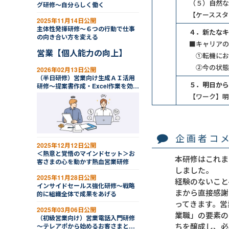
（５）自然な
グ研修～自分らしく働く
【ケーススタ
2025年11月14日公開
主体性発揮研修～６つの行動で仕事
４．新たなキ
の向き合い方を変える
■キャリアの
営業【個人能力の向上】
①転機にお
②今の状態
2026年02月13日公開
（半日研修）営業向け生成ＡＩ活用
５．明日から
研修～提案書作成・Excel作業を効率
化する
【ワーク】明
企画者コ
2025年12月12日公開
＜熱意と覚悟のマインドセット＞お
本研修はこれま
客さまの心を動かす熱血営業研修
しました。
2025年11月28日公開
経験のないこと
インサイドセールス強化研修～戦略
まから直接感謝
的に組織全体で成果をあげる
ってきます。営
2025年03月06日公開
業職」の要素の
（初級営業向け）営業電話入門研修
ちを醸成し、必
～テレアポから始めるお客さまとの