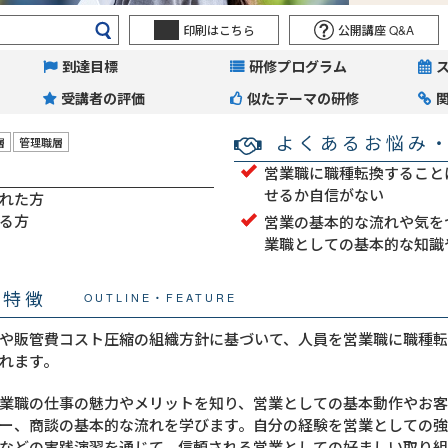
印刷はこちら
公開講座 Q&A
到達目標
研修プログラム
受講者の評価
似たテーマの研修
よくあるお悩み
層
管理職層
営業職に職種転換すること
せるか自信がない
れた方
る方
営業の基本的な流れや気を
業職としての基本的な知識
・特徴
OUTLINE・FEATURE
や販管費コスト圧縮の組織方針に基づいて、人員を営業職に職種
れます。
業職の仕事の魅力やメリットを知り、営業としての基本動作やお
ー、商談の基本的な流れを学びます。自分の経験を営業としての
などの実践演習を通じて、信頼される営業としての好ましい取り