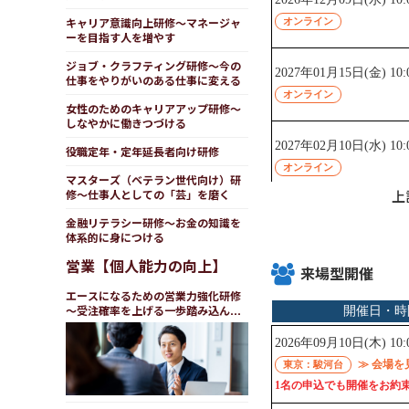
キャリア意識向上研修～マネージャ
ーを目指す人を増やす
ジョブ・クラフティング研修～今の
仕事をやりがいのある仕事に変える
女性のためのキャリアアップ研修～
しなやかに働きつづける
役職定年・定年延長者向け研修
マスターズ（ベテラン世代向け）研
修～仕事人としての「芸」を磨く
上
金融リテラシー研修～お金の知識を
体系的に身につける
営業【個人能力の向上】
来場型開催
エースになるための営業力強化研修
～受注確率を上げる一歩踏み込んだ
攻略プラン