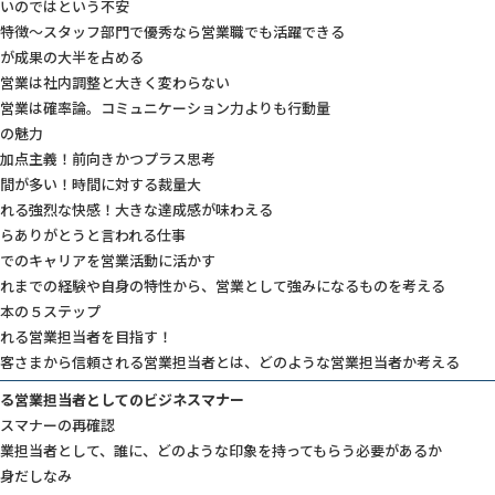
いのではという不安
特徴～スタッフ部門で優秀なら営業職でも活躍できる
が成果の大半を占める
営業は社内調整と大きく変わらない
営業は確率論。コミュニケーション力よりも行動量
の魅力
加点主義！前向きかつプラス思考
間が多い！時間に対する裁量大
れる強烈な快感！大きな達成感が味わえる
らありがとうと言われる仕事
でのキャリアを営業活動に活かす
れまでの経験や自身の特性から、営業として強みになるものを考える
本の５ステップ
れる営業担当者を目指す！
客さまから信頼される営業担当者とは、どのような営業担当者か考える
る営業担当者としてのビジネスマナー
ネスマナーの再確認
業担当者として、誰に、どのような印象を持ってもらう必要があるか
身だしなみ