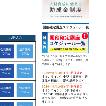
を踏み出す
次基礎業務編
（半日研修）営業向け生成ＡＩ活用
13,500円
14,300円
会員
通常
研修～提案書作成・Excel作業を効率
化する
2026年9月14日(月)
オンライン
問合せ対応効率化のためのＡＩエー
2026年9月28日(月)
オンライン
ジェント研修～CopilotとExcel編
（２日間）
情報セキュリティ研修～身近な事例
初心者限定！GeminiでWeb検索・情
開催確定講座スケジュール一覧
から社内リスクを抑制する
報整理から自業務特化ＡＩ作成まで
13,500円
14,300円
学ぶ３日間集中コース
会員
通常
生成ＡＩを味方にするWebマーケテ
2026年9月14日(月)
オンライン
ィング戦略とAIO・LLMO対応記事作
2026年9月28日(月)
オンライン
成術～年間6,000件の問合せを獲得す
ChatGPT×Excelレベルアップ研修～
る、インソース流のWeb開発
問題解決研修～ビジネス上の問題を
マクロ仕様書で、要件定義力を強化
解決する
する
ご好評につき「最近で開催が確定してい
NotebookLM活用研修～生成ＡＩで
13,500円
14,300円
会員
通常
る講座」「日程をリクエスト追加した旬
スライド作成を自動化する
の講座」をご紹介します。
2026年9月28日(月)
オンライン
ＡＩエージェント開発研修～
2026年8月10日(月)
開催確定
LangChainで業務プロセスを改善す
【オンライン】中堅社員研修～管
る（２日間）
理職を補佐し、部の成果を出す！
生成ＡＩを活用した企画立案ワーク
ショップ～アイデアソンに取り組む
2026年8月10日(月)
開催確定
【オンライン】（半日研修）
生成AI活用講座・応用編
ChatGPT理解研修～導入事例やリ
スクを知り、組織での活用方法を
Claude Cowork実践研修～定型業務
検討する
をＡＩに任せる新しい働き方