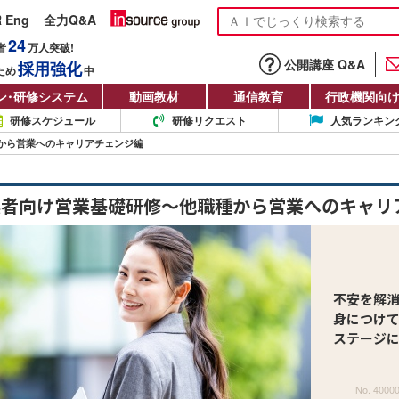
R Eng
全力Q&A
24
者
万人
突破!
公開講座 Q&A
採用強化
ため
中
ン
・
研修システム
動画教材
通信教育
行政機関向
研修スケジュール
研修リクエスト
人気ランキン
から営業へのキャリアチェンジ編
換者向け営業基礎研修～他職種から営業へのキャリ
不安を解
身につけ
ステージ
No. 4000