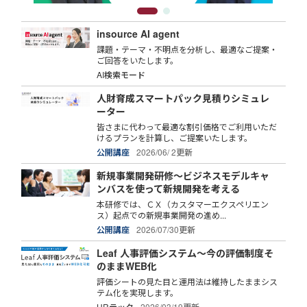
insource AI agent
課題・テーマ・不明点を分析し、最適なご提案・
ご回答をいたします。
AI検索モード
人財育成スマートパック見積りシミュレ
ーター
皆さまに代わって最適な割引価格でご利用いただ
けるプランを計算し、ご提案いたします。
公開講座
2026/06/ 2更新
新規事業開発研修～ビジネスモデルキャ
ンバスを使って新規開発を考える
本研修では、ＣＸ（カスタマーエクスペリエン
ス）起点での新規事業開発の進め...
公開講座
2026/07/30更新
Leaf 人事評価システム～今の評価制度そ
のままWEB化
評価シートの見た目と運用法は維持したままシス
テム化を実現します。
HRテック
2026/03/19更新