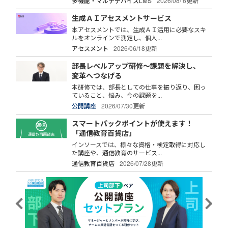
多機能・マルチデバイスLMS
2026/08/ 6更新
生成ＡＩアセスメントサービス
本アセスメントでは、生成ＡＩ活用に必要なスキ
ルをオンラインで測定し、個人...
アセスメント
2026/06/18更新
部長レベルアップ研修～課題を解決し、
変革へつなげる
本研修では、部長としての仕事を振り返り、困っ
ていること、悩み、今の課題を...
公開講座
2026/07/30更新
スマートパックポイントが使えます！
「通信教育百貨店」
インソースでは、様々な資格・検定取得に対応し
た講座や、通信教育のサービス...
通信教育百貨店
2026/07/28更新