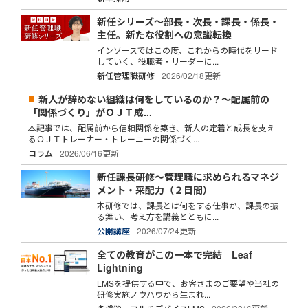
新任シリーズ～部長・次長・課長・係長・
主任。新たな役割への意識転換
インソースではこの度、これからの時代をリード
していく、役職者・リーダーに...
新任管理職研修
2026/02/18更新
新人が辞めない組織は何をしているのか？～配属前の
「関係づくり」がＯＪＴ成...
本記事では、配属前から信頼関係を築き、新人の定着と成長を支え
るＯＪＴトレーナー・トレーニーの関係づく...
コラム
2026/06/16更新
新任課長研修～管理職に求められるマネジ
メント・采配力（２日間）
本研修では、課長とは何をする仕事か、課長の振
る舞い、考え方を講義とともに...
公開講座
2026/07/24更新
全ての教育がこの一本で完結 Leaf
Lightning
LMSを提供する中で、お客さまのご要望や当社の
研修実施ノウハウから生まれ...