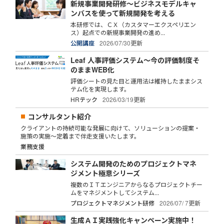
新規事業開発研修～ビジネスモデルキャ
ンバスを使って新規開発を考える
本研修では、ＣＸ（カスタマーエクスペリエン
ス）起点での新規事業開発の進め...
公開講座
2026/07/30更新
Leaf 人事評価システム～今の評価制度そ
のままWEB化
評価シートの見た目と運用法は維持したままシス
テム化を実現します。
HRテック
2026/03/19更新
コンサルタント紹介
クライアントの持続可能な発展に向けて、ソリューションの提案・
施策の実施～定着まで伴走支援いたします。
業務支援
システム開発のためのプロジェクトマネ
ジメント極意シリーズ
複数のＩＴエンジニアからなるプロジェクトチー
ムをマネジメントしてシステム...
プロジェクトマネジメント研修
2026/07/ 7更新
生成ＡＩ実践強化キャンペーン実施中！