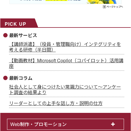
PICK UP
最新サービス
【講師派遣】（役員・管理職向け）インテグリティを
考える研修（半日間）
【動画教材】Microsoft Copilot（コパイロット）活用講
座
最新コラム
社会人として身につけたい常識力について～アンケー
ト調査の結果より
リーダーとしての上手な話し方・説明の仕方
Web制作・プロモーション