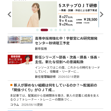
高専卒採用強化中！宇都宮にAI研究開発
センター秋頃竣工予定
新卒採用
新任シリーズ～部長・次長・課長・係長・
主任。新たな役割への意識転換
インソースではこの度、これからの時代をリード
していく、役職者・リーダーに...
新任管理職研修
2026/02/18更新
新人が辞めない組織は何をしているのか？～配属前の
「関係づくり」がＯＪＴ成...
本記事では、配属前から信頼関係を築き、新人の定着と成長を支え
るＯＪＴトレーナー・トレーニーの関係づく...
コラム
2026/06/16更新