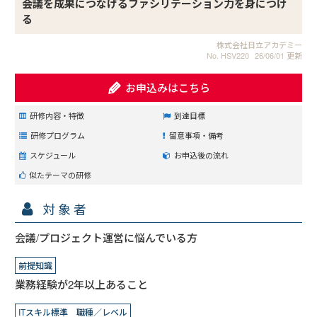
会議を成果につなげるファシリテーション力を身につけ
る
株式会社日立アカデミー
No. HSV220
26/06/01 更新
お申込みはこちら
研修内容・特徴
到達目標
研修プログラム
留意事項・備考
スケジュール
お申込後の流れ
似たテーマの研修
対象者
会議/プロジェクト運営に悩んでいる方
前提知識
業務経験が2年以上あること
ITスキル標準 職種／レベル