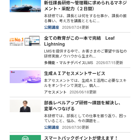
新任課長研修～管理職に求められるマネジ
メント・采配力（２日間）
本研修では、課長とは何をする仕事か、課長の振
る舞い、考え方を講義とともに...
公開講座
2026/07/24更新
全ての教育がこの一本で完結 Leaf
Lightning
LMSを提供する中で、お客さまのご要望や当社の
研修実施ノウハウから生まれ...
多機能・マルチデバイスLMS
2026/07/15更新
生成ＡＩアセスメントサービス
本アセスメントでは、生成ＡＩ活用に必要なスキ
ルをオンラインで測定し、個人...
アセスメント
2026/06/18更新
部長レベルアップ研修～課題を解決し、
変革へつなげる
本研修では、部長としての仕事を振り返り、困っ
ていること、悩み、今の課題を...
公開講座
2026/07/30更新
スマートパックポイントが使えます！