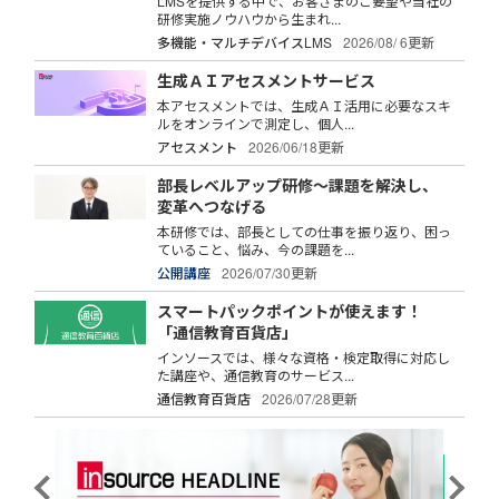
LMSを提供する中で、お客さまのご要望や当社の
研修実施ノウハウから生まれ...
多機能・マルチデバイスLMS
2026/08/ 6更新
生成ＡＩアセスメントサービス
本アセスメントでは、生成ＡＩ活用に必要なスキ
ルをオンラインで測定し、個人...
アセスメント
2026/06/18更新
部長レベルアップ研修～課題を解決し、
変革へつなげる
本研修では、部長としての仕事を振り返り、困っ
ていること、悩み、今の課題を...
公開講座
2026/07/30更新
スマートパックポイントが使えます！
「通信教育百貨店」
インソースでは、様々な資格・検定取得に対応し
た講座や、通信教育のサービス...
通信教育百貨店
2026/07/28更新