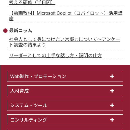
考える研修（半日間）
【動画教材】Microsoft Copilot（コパイロット）活用講
座
最新コラム
社会人として身につけたい常識力について～アンケー
ト調査の結果より
リーダーとしての上手な話し方・説明の仕方
Web制作・プロモーション
人材育成
システム・ツール
コンサルティング