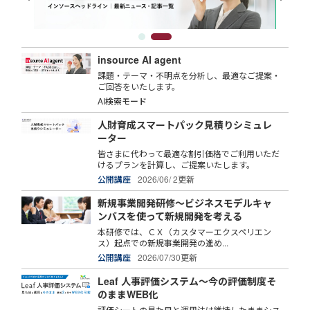
insource AI agent
課題・テーマ・不明点を分析し、最適なご提案・
ご回答をいたします。
AI検索モード
人財育成スマートパック見積りシミュレ
ーター
皆さまに代わって最適な割引価格でご利用いただ
けるプランを計算し、ご提案いたします。
公開講座
2026/06/ 2更新
新規事業開発研修～ビジネスモデルキャ
ンバスを使って新規開発を考える
本研修では、ＣＸ（カスタマーエクスペリエン
ス）起点での新規事業開発の進め...
公開講座
2026/07/30更新
Leaf 人事評価システム～今の評価制度そ
のままWEB化
評価シートの見た目と運用法は維持したままシス