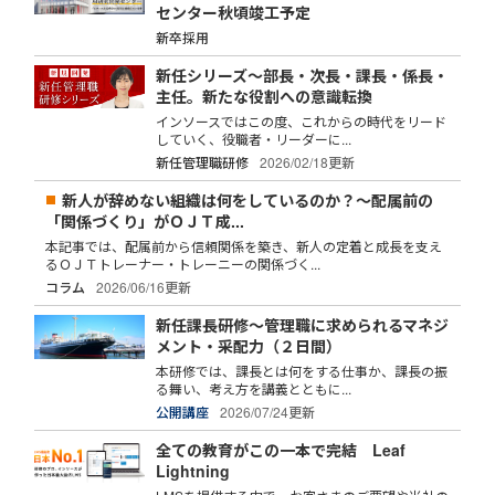
センター秋頃竣工予定
新卒採用
新任シリーズ～部長・次長・課長・係長・
主任。新たな役割への意識転換
インソースではこの度、これからの時代をリード
していく、役職者・リーダーに...
新任管理職研修
2026/02/18更新
新人が辞めない組織は何をしているのか？～配属前の
「関係づくり」がＯＪＴ成...
本記事では、配属前から信頼関係を築き、新人の定着と成長を支え
るＯＪＴトレーナー・トレーニーの関係づく...
コラム
2026/06/16更新
新任課長研修～管理職に求められるマネジ
メント・采配力（２日間）
本研修では、課長とは何をする仕事か、課長の振
る舞い、考え方を講義とともに...
公開講座
2026/07/24更新
全ての教育がこの一本で完結 Leaf
Lightning