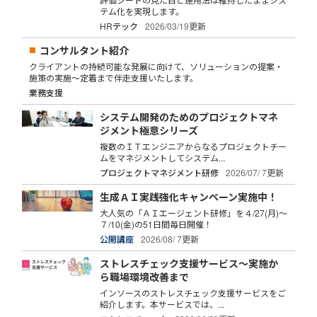
テム化を実現します。
HRテック
2026/03/19更新
コンサルタント紹介
クライアントの持続可能な発展に向けて、ソリューションの提案・
施策の実施～定着まで伴走支援いたします。
業務支援
システム開発のためのプロジェクトマネ
ジメント極意シリーズ
複数のＩＴエンジニアからなるプロジェクトチー
ムをマネジメントしてシステム...
プロジェクトマネジメント研修
2026/07/ 7更新
生成ＡＩ実践強化キャンペーン実施中！
大人気の「ＡＩエージェント研修」を４/27(月)～
７/10(金)の51日間毎日開催！
公開講座
2026/08/ 7更新
ストレスチェック支援サービス～実施か
ら職場環境改善まで
インソースのストレスチェック支援サービスをご
紹介します。本サービスでは、...