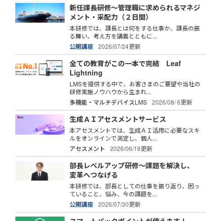
新任課長研修～管理職に求められるマネジ
メント・采配力（２日間）
本研修では、課長とは何をする仕事か、課長の振
る舞い、考え方を講義とともに...
公開講座
2026/07/24更新
全ての教育がこの一本で完結 Leaf
Lightning
LMSを提供する中で、お客さまのご要望や当社の
研修実施ノウハウから生まれ...
多機能・マルチデバイスLMS
2026/08/ 6更新
生成ＡＩアセスメントサービス
本アセスメントでは、生成ＡＩ活用に必要なスキ
ルをオンラインで測定し、個人...
アセスメント
2026/06/18更新
部長レベルアップ研修～課題を解決し、
変革へつなげる
本研修では、部長としての仕事を振り返り、困っ
ていること、悩み、今の課題を...
公開講座
2026/07/30更新
スマートパックポイントが使えます！