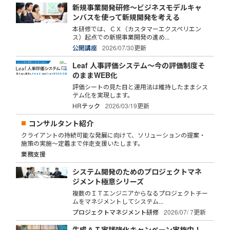
新規事業開発研修～ビジネスモデルキャ
ンバスを使って新規開発を考える
本研修では、ＣＸ（カスタマーエクスペリエン
ス）起点での新規事業開発の進め...
公開講座
2026/07/30更新
Leaf 人事評価システム～今の評価制度そ
のままWEB化
評価シートの見た目と運用法は維持したままシス
テム化を実現します。
HRテック
2026/03/19更新
コンサルタント紹介
クライアントの持続可能な発展に向けて、ソリューションの提案・
施策の実施～定着まで伴走支援いたします。
業務支援
システム開発のためのプロジェクトマネ
ジメント極意シリーズ
複数のＩＴエンジニアからなるプロジェクトチー
ムをマネジメントしてシステム...
プロジェクトマネジメント研修
2026/07/ 7更新
生成ＡＩ実践強化キャンペーン実施中！