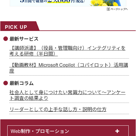
PICK UP
最新サービス
【講師派遣】（役員・管理職向け）インテグリティを
考える研修（半日間）
【動画教材】Microsoft Copilot（コパイロット）活用講
座
最新コラム
社会人として身につけたい常識力について～アンケー
ト調査の結果より
リーダーとしての上手な話し方・説明の仕方
Web制作・プロモーション