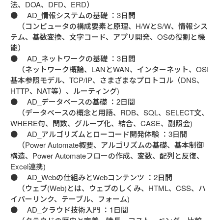
法、DOA、DFD、ERD）

●　 AD_情報システムの基礎 ：3日間

　（コンピュータの構成要素と原理、H/WとS/W、情報シス
テム、基数変換、文字コード、アプリ開発、OSの役割と機
能）

●　 AD_ネットワークの基礎 ：3日間

　（ネットワーク概論、LANとWAN、インターネット、OSI
基本参照モデル、TCP/IP、さまざまなプロトコル（DNS、
HTTP、NAT等）、ルーティング)

●　 AD_データベースの基礎 ：2日間

　（データベースの概念と用語、RDB、SQL、SELECT文、
WHERE句、関数、グループ化、結合、CASE、副照会)

●　 AD_アルゴリズムとローコード開発体験 ：3日間

　（Power Automate概要、アルゴリズムの基礎、基本制御
構造、Power Automateフローの作成、変数、配列と反復、
Excel連携)

●　 AD_Webの仕組みとWebコンテンツ ：2日間

　（ウェブ(Web)とは、ウェブのしくみ、HTML、CSS、ハ
イパーリンク、テーブル、フォーム)

●　 AD_クラウド技術入門 ：1日間
