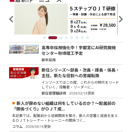
高専卒採用強化中！宇都宮にAI研究開発
センター秋頃竣工予定
新卒採用
新任シリーズ～部長・次長・課長・係長・
主任。新たな役割への意識転換
インソースではこの度、これからの時代をリード
していく、役職者・リーダーに...
新任管理職研修
2026/02/18更新
新人が辞めない組織は何をしているのか？～配属前の
「関係づくり」がＯＪＴ成...
本記事では、配属前から信頼関係を築き、新人の定着と成長を支え
るＯＪＴトレーナー・トレーニーの関係づく...
コラム
2026/06/16更新