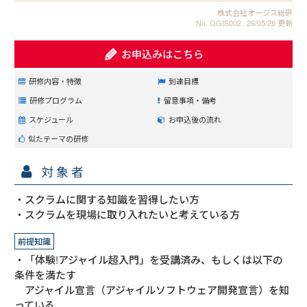
株式会社オージス総研
No. OGIS002
26/05/28 更新
お申込みはこちら
研修内容・特徴
到達目標
研修プログラム
留意事項・備考
スケジュール
お申込後の流れ
似たテーマの研修
対象者
・スクラムに関する知識を習得したい方
・スクラムを現場に取り入れたいと考えている方
前提知識
・「体験!アジャイル超入門」を受講済み、もしくは以下の
条件を満たす
アジャイル宣言（アジャイルソフトウェア開発宣言）を知
っている