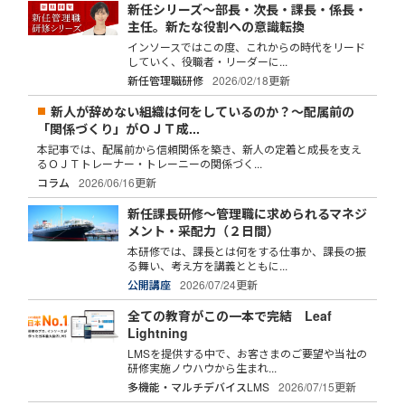
新任シリーズ～部長・次長・課長・係長・
主任。新たな役割への意識転換
インソースではこの度、これからの時代をリード
していく、役職者・リーダーに...
新任管理職研修
2026/02/18更新
新人が辞めない組織は何をしているのか？～配属前の
「関係づくり」がＯＪＴ成...
本記事では、配属前から信頼関係を築き、新人の定着と成長を支え
るＯＪＴトレーナー・トレーニーの関係づく...
コラム
2026/06/16更新
新任課長研修～管理職に求められるマネジ
メント・采配力（２日間）
本研修では、課長とは何をする仕事か、課長の振
る舞い、考え方を講義とともに...
公開講座
2026/07/24更新
全ての教育がこの一本で完結 Leaf
Lightning
LMSを提供する中で、お客さまのご要望や当社の
研修実施ノウハウから生まれ...
多機能・マルチデバイスLMS
2026/07/15更新