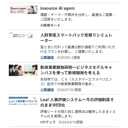
insource AI agent
課題・テーマ・不明点を分析し、最適なご提案・
ご回答をいたします。
AI検索モード
人財育成スマートパック見積りシミュレ
ーター
皆さまに代わって最適な割引価格でご利用いただ
けるプランを計算し、ご提案いたします。
公開講座
2026/06/ 2更新
新規事業開発研修～ビジネスモデルキャ
ンバスを使って新規開発を考える
本研修では、ＣＸ（カスタマーエクスペリエン
ス）起点での新規事業開発の進め...
公開講座
2026/07/30更新
Leaf 人事評価システム～今の評価制度そ
のままWEB化
評価シートの見た目と運用法は維持したままシス
テム化を実現します。
HRテック
2026/03/19更新