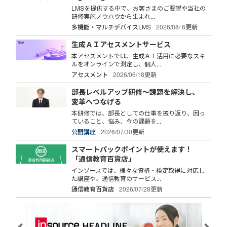
LMSを提供する中で、お客さまのご要望や当社の
研修実施ノウハウから生まれ...
多機能・マルチデバイスLMS
2026/08/ 6更新
生成ＡＩアセスメントサービス
本アセスメントでは、生成ＡＩ活用に必要なスキ
ルをオンラインで測定し、個人...
アセスメント
2026/06/18更新
部長レベルアップ研修～課題を解決し、
変革へつなげる
本研修では、部長としての仕事を振り返り、困っ
ていること、悩み、今の課題を...
公開講座
2026/07/30更新
スマートパックポイントが使えます！
「通信教育百貨店」
インソースでは、様々な資格・検定取得に対応し
た講座や、通信教育のサービス...
通信教育百貨店
2026/07/28更新