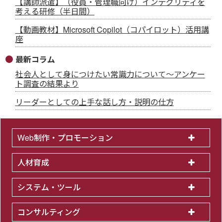
【講師派遣】（役員・管理職向け）インテグリティを
考える研修（半日間）
【動画教材】Microsoft Copilot（コパイロット）活用講
座
最新コラム
社会人として身につけたい常識力について～アンケー
ト調査の結果より
リーダーとしての上手な話し方・説明の仕方
Web制作・プロモーション
人材育成
システム・ツール
コンサルティング