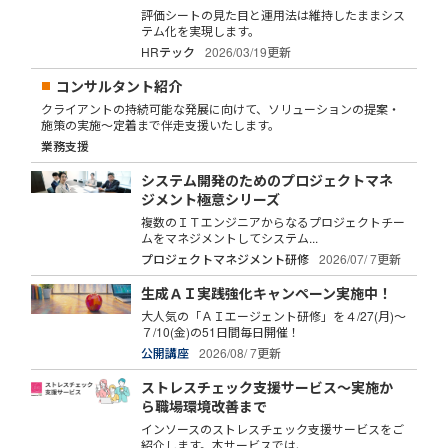
評価シートの見た目と運用法は維持したままシス
テム化を実現します。
HRテック
2026/03/19更新
コンサルタント紹介
クライアントの持続可能な発展に向けて、ソリューションの提案・
施策の実施～定着まで伴走支援いたします。
業務支援
システム開発のためのプロジェクトマネ
ジメント極意シリーズ
複数のＩＴエンジニアからなるプロジェクトチー
ムをマネジメントしてシステム...
プロジェクトマネジメント研修
2026/07/ 7更新
生成ＡＩ実践強化キャンペーン実施中！
大人気の「ＡＩエージェント研修」を４/27(月)～
７/10(金)の51日間毎日開催！
公開講座
2026/08/ 7更新
ストレスチェック支援サービス～実施か
ら職場環境改善まで
インソースのストレスチェック支援サービスをご
紹介します。本サービスでは、...