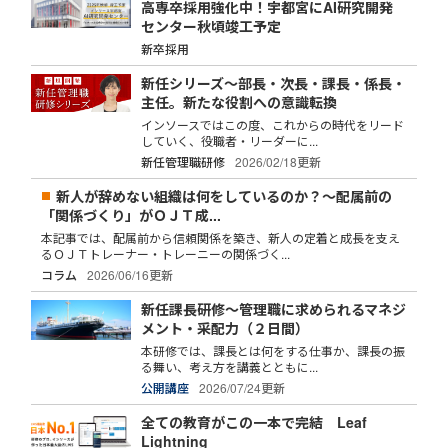
高専卒採用強化中！宇都宮にAI研究開発
センター秋頃竣工予定
新卒採用
新任シリーズ～部長・次長・課長・係長・
主任。新たな役割への意識転換
インソースではこの度、これからの時代をリード
していく、役職者・リーダーに...
新任管理職研修
2026/02/18更新
新人が辞めない組織は何をしているのか？～配属前の
「関係づくり」がＯＪＴ成...
本記事では、配属前から信頼関係を築き、新人の定着と成長を支え
るＯＪＴトレーナー・トレーニーの関係づく...
コラム
2026/06/16更新
新任課長研修～管理職に求められるマネジ
メント・采配力（２日間）
本研修では、課長とは何をする仕事か、課長の振
る舞い、考え方を講義とともに...
公開講座
2026/07/24更新
全ての教育がこの一本で完結 Leaf
Lightning