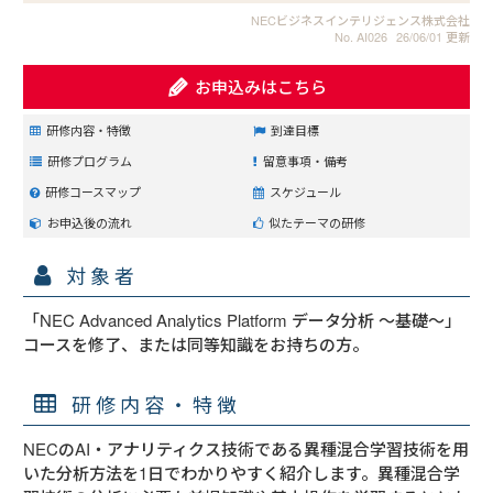
NECビジネスインテリジェンス株式会社
No. AI026
26/06/01 更新
お申込みはこちら
研修内容・特徴
到達目標
研修プログラム
留意事項・備考
研修コースマップ
スケジュール
お申込後の流れ
似たテーマの研修
対象者
「NEC Advanced Analytics Platform データ分析 ～基礎～」
コースを修了、または同等知識をお持ちの方。
研修内容・特徴
NECのAI・アナリティクス技術である異種混合学習技術を用
いた分析方法を1日でわかりやすく紹介します。異種混合学