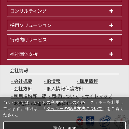
コンサルティング
採用ソリューション
行政向けサービス
福祉団体支援
会社情報
会社概要
IR情報
採用情報
会社方針
個人情報保護方針
利用規約等一覧
商標について
サイトマップ
当サイトでは、サイトの利便性向上のため、クッキーを利⽤し
お支払い関連Q&A
無料セミナー
ています。詳細は、「
クッキーの管理方法について
」をご覧く
ださい。
同意します