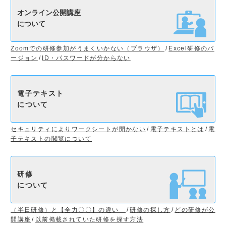
オンライン公開講座
について
Zoomでの研修参加がうまくいかない（ブラウザ）
Excel研修のバ
ージョン
ID・パスワードが分からない
電子テキスト
について
セキュリティによりワークシートが開かない
電子テキストとは
電
子テキストの閲覧について
研修
について
（半日研修）と【全力〇〇】の違い
研修の探し方
どの研修が公
開講座
以前掲載されていた研修を探す方法