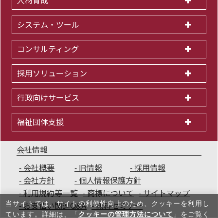
人材育成
システム・ツール
コンサルティング
採用ソリューション
行政向けサービス
福祉団体支援
会社情報
会社概要
IR情報
採用情報
会社方針
個人情報保護方針
利用規約等一覧
商標について
サイトマップ
当サイトでは、サイトの利便性向上のため、クッキーを利⽤し
お支払い関連Q&A
無料セミナー
ています。詳細は、「
クッキーの管理方法について
」をご覧く