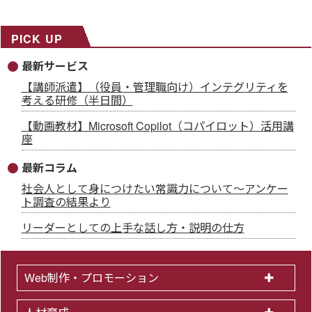
PICK UP
最新サービス
【講師派遣】（役員・管理職向け）インテグリティを
考える研修（半日間）
【動画教材】Microsoft Copilot（コパイロット）活用講
座
最新コラム
社会人として身につけたい常識力について～アンケー
ト調査の結果より
リーダーとしての上手な話し方・説明の仕方
Web制作・プロモーション