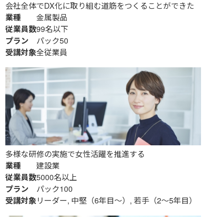
会社全体でDX化に取り組む道筋をつくることができた
業種
金属製品
従業員数
99名以下
プラン
パック50
受講対象
全従業員
多様な研修の実施で女性活躍を推進する
業種
建設業
従業員数
5000名以上
プラン
パック100
受講対象
リーダー, 中堅（6年目～）, 若手（2～5年目）