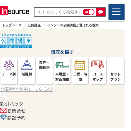
AI
トップページ
公開講座
インソース公開講座が選ばれる理由
講座を探す
業界・
職種別
テーマ別
階層別
来場型・
日程・時
コース
セット
対面開催
間
マップ
プラン
割引パック
お問合せ
商談予約