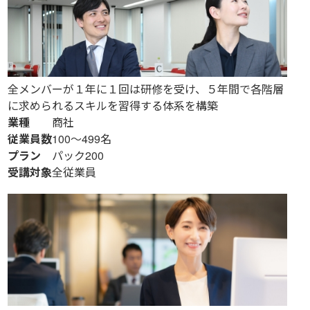
全メンバーが１年に１回は研修を受け、５年間で各階層
に求められるスキルを習得する体系を構築
業種
商社
従業員数
100～499名
プラン
パック200
受講対象
全従業員