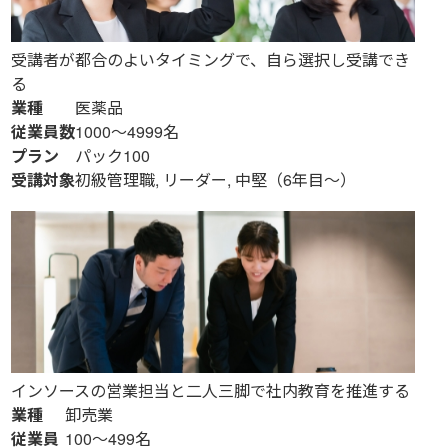
受講者が都合のよいタイミングで、自ら選択し受講でき
る
業種
医薬品
従業員数
1000～4999名
プラン
パック100
受講対象
初級管理職, リーダー, 中堅（6年目～）
インソースの営業担当と二人三脚で社内教育を推進する
業種
卸売業
従業員
100～499名