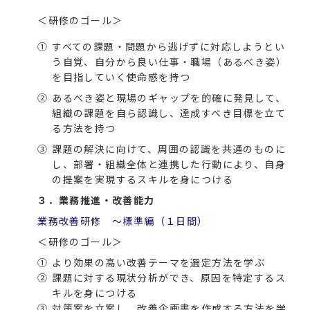
＜研修のゴール＞
①
すべての課題・問題から逃げずに対応しようとい
う自覚、自分から良い仕事・職場（あるべき姿）
を目指していく使命感を持つ
②
あるべき姿と現場のギャップを的確に発見して、
組織の課題を自ら認識し、達成すべき目標を立て
る方法を持つ
③
課題の解決に向けて、周囲の認識を共通のものに
し、部署・組織全体と連携した行動により、自身
の提案を実現するスキルを身につける
３．業務推進・改善能力
業務改善研修 ～標準編（１日間）
＜研修のゴール＞
①
より効果の高い改善テーマを選定方法を学ぶ
②
課題に対する現状分析ができ、原因を特定するス
キルを身につける
③
対策案を立案し、改善企画書を作成する方法を学