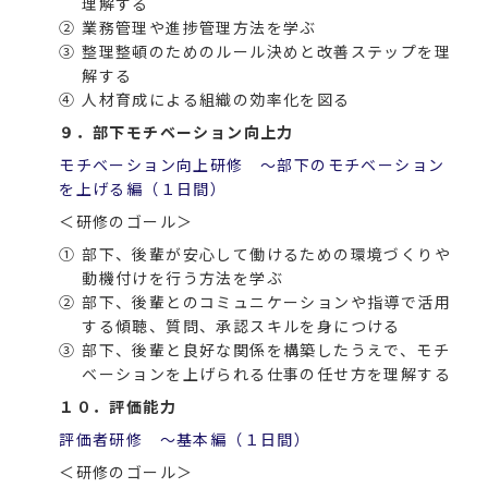
理解する
②
業務管理や進捗管理方法を学ぶ
③
整理整頓のためのルール決めと改善ステップを理
解する
④
人材育成による組織の効率化を図る
９．部下モチベーション向上力
モチベーション向上研修 ～部下のモチベーション
を上げる編（１日間）
＜研修のゴール＞
①
部下、後輩が安心して働けるための環境づくりや
動機付けを行う方法を学ぶ
②
部下、後輩とのコミュニケーションや指導で活用
する傾聴、質問、承認スキルを身につける
③
部下、後輩と良好な関係を構築したうえで、モチ
ベーションを上げられる仕事の任せ方を理解する
１０．評価能力
評価者研修 ～基本編（１日間）
＜研修のゴール＞