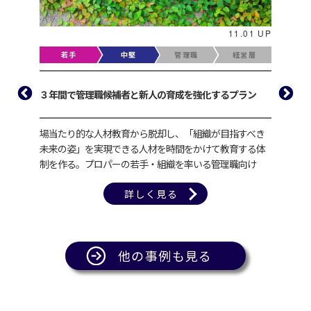
.01 UP
11.01 UP
営層
若手
中堅
管理職
経営層
るプラ
全階層
３年間で管理職候補者と新人の育成を強化するプラン
ラン
メント
場当たり的な人材教育から脱却し、「組織が目指すべき
社員数
クマネ
未来の姿」を実現できる人材を時間をかけて教育する体
にアセ
制を作る。プロパーの若手・組織を率いる管理職向け
ルアッ
詳しく見る
他の事例も見る