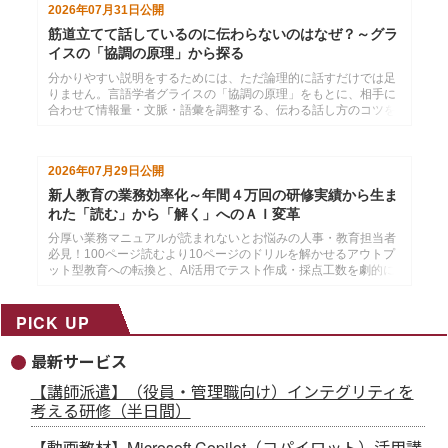
2026年07月31日
公開
筋道立てて話しているのに伝わらないのはなぜ？～グラ
イスの「協調の原理」から探る
分かりやすい説明をするためには、ただ論理的に話すだけでは足
りません。言語学者グライスの「協調の原理」をもとに、相手に
合わせて情報量・文脈・語彙を調整する、伝わる話し方のコツを
紹介します。
2026年07月29日
公開
新人教育の業務効率化～年間４万回の研修実績から生ま
れた「読む」から「解く」へのＡＩ変革
分厚い業務マニュアルが読まれないとお悩みの人事・教育担当者
必見！100ページ読むより10ページのドリルを解かせるアウトプ
ット型教育への転換と、AI活用でテスト作成・採点工数を劇的に
削減する方法を解説。
PICK UP
最新サービス
【講師派遣】（役員・管理職向け）インテグリティを
考える研修（半日間）
【動画教材】Microsoft Copilot（コパイロット）活用講