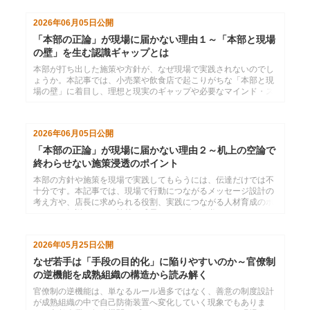
2026年06月05日
公開
「本部の正論」が現場に届かない理由１～「本部と現場
の壁」を生む認識ギャップとは
本部が打ち出した施策や方針が、なぜ現場で実践されないのでし
ょうか。本記事では、小売業や飲食店で起こりがちな「本部と現
場の壁」に着目し、理想と現実のギャップや必要なマインド・ス
キルに対する認識の違いを解説します。施策が机上の空論になる
本当の原因を考えます。
2026年06月05日
公開
「本部の正論」が現場に届かない理由２～机上の空論で
終わらせない施策浸透のポイント
本部の方針や施策を現場で実践してもらうには、伝達だけでは不
十分です。本記事では、現場で行動につながるメッセージ設計の
考え方や、店長に求められる役割、実践につながる人材育成のポ
イントを解説します。施策を成果につなげる組織づくりのヒント
を紹介します。
2026年05月25日
公開
なぜ若手は「手段の目的化」に陥りやすいのか～官僚制
の逆機能を成熟組織の構造から読み解く
官僚制の逆機能は、単なるルール過多ではなく、善意の制度設計
が成熟組織の中で自己防衛装置へ変化していく現象でもありま