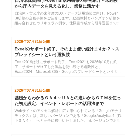
自治体職員向けPower BI活用研修の事例紹介～未経験
から庁内データを見える化し、業務に活かす
自治体・官公庁の来年度のDX・データ活用施策に向け、Power
BI研修の企画事例をご紹介します。動画教材とハンズオン研修を
組み合わせたカリキュラム例や、仕様書作成から研修運営までの
支援内容をまとめています。
2026年07月31日
公開
Excelのサポート終了、そのまま使い続けますか？～ス
プレッドシートという選択肢
Excel2019は既にサポート終了、Excel2021も2026年10月に終
了。サポートが終了した製品を使い続ける危険性と、
Excel2024・Microsoft 365・Googleスプレッドシートという３つ
の選択肢の紹介
2026年07月31日
公開
基礎からわかるＧＡ４～ＵＡとの違いからＧＴＭを使っ
た初期設定、イベント・レポートの活用法まで
Webサイトのアクセス解析に広く用いられている「Googleアナリ
ティクス」は、新しいバージョンである「Google Analytics 4（以
下ＧＡ４）」へと完全に移行いたしました。旧バージョンである
「ユニバーサルアナリティク...