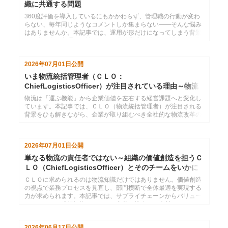
織に共通する問題
360度評価を導入しているにもかかわらず、管理職の行動が変わ
らない、毎年同じようなコメントしか集まらない――そんな悩み
はありませんか。本記事では、運用が形だけになってしまう背景
を組織や人の心理から読み解き、人材育成につながる仕組みへ見
直すための視点を解説します。
2026年07月01日
公開
いま物流統括管理者（ＣＬＯ：
ChiefLogisticsOfficer）が注目されている理由～物流
2024年問題のその先へ
物流は「運ぶ機能」から企業価値を左右する経営課題へと変化し
ています。本記事では、ＣＬＯ（物流統括管理者）が注目される
背景をひも解きながら、企業が取り組むべき全社的な物流改革の
方向性について考えます。
2026年07月01日
公開
単なる物流の責任者ではない～組織の価値創造を担うＣ
ＬＯ（ChiefLogisticsOfficer）とそのチームをいかに
育てるか
ＣＬＯに求められるのは物流知識だけではありません。価値創造
の視点で業務プロセスを見直し、部門横断で全体最適を実現する
力が求められます。本記事では、サプライチェーンからバリュー
チェーンへの発想転換とともに、変革を推進する人材・チームの
育成についてインソースの視点で考察します。
2026年06月17日
公開