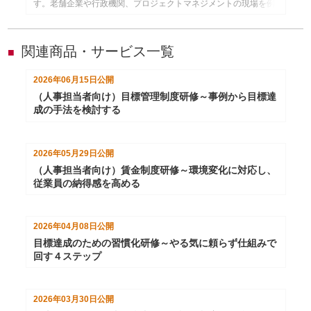
す。老舗企業や行政機関、プロジェクトマネジメントの現場を例
に、なぜ手段と目的が入れ替わってしまうのかを深掘りするコラ
ムです。現代の若手育成、コスパ志向、失敗回避文化との関係を
踏まえながら、目的思考を取り戻す組織づくりのヒントを解説し
ます。
関連商品・サービス一覧
■
2026年06月15日
公開
（人事担当者向け）目標管理制度研修～事例から目標達
成の手法を検討する
2026年05月29日
公開
（人事担当者向け）賃金制度研修～環境変化に対応し、
従業員の納得感を高める
2026年04月08日
公開
目標達成のための習慣化研修～やる気に頼らず仕組みで
回す４ステップ
2026年03月30日
公開