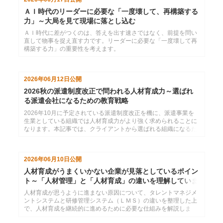
ＡＩ時代のリーダーに必要な「一度壊して、再構築する
力」～大局を見て現場に落とし込む
ＡＩ時代に差がつくのは、答えを出す速さではなく、前提を問い
直して物事を捉え直す力です。リーダーに必要な「一度壊して再
構築する力」の重要性を考えます。
2026年06月12日
公開
2026秋の派遣制度改正で問われる人材育成力～選ばれ
る派遣会社になるための教育戦略
2026年10月に予定されている派遣制度改正を機に、派遣事業を
生業としている組織では人材育成力がより強く求められることに
なります。本記事では、クライアントから選ばれる組織になるた
めの教育体制の構築方法や、登録スタッフのスキル向上による受
注率アップと教育履歴の可視化や継続学習の仕組みづくりについ
て語ります。
2026年06月10日
公開
人材育成がうまくいかない企業が見落としているポイン
ト～「人材管理」と「人材育成」の違いを理解していま
すか？
人材育成が思うように進まない原因について、タレントマネジメ
ントシステムと研修管理システム（ＬＭＳ）の違いを整理した上
で、人材育成を継続的に進めるために必要な仕組みを解説しま
す。