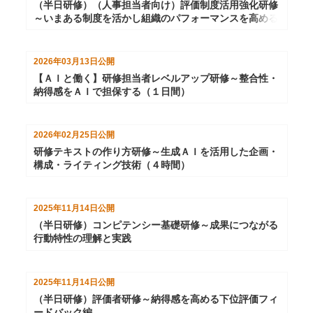
（半日研修）（人事担当者向け）評価制度活用強化研修
～いまある制度を活かし組織のパフォーマンスを高める
2026年03月13日
公開
【ＡＩと働く】研修担当者レベルアップ研修～整合性・
納得感をＡＩで担保する（１日間）
2026年02月25日
公開
研修テキストの作り方研修～生成ＡＩを活用した企画・
構成・ライティング技術（４時間）
2025年11月14日
公開
（半日研修）コンピテンシー基礎研修～成果につながる
行動特性の理解と実践
2025年11月14日
公開
（半日研修）評価者研修～納得感を高める下位評価フィ
ードバック編