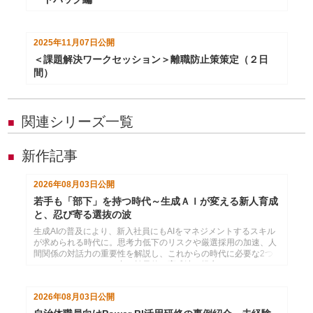
2025年11月07日
公開
＜課題解決ワークセッション＞離職防止策策定（２日
間）
関連シリーズ一覧
■
新作記事
■
2026年08月03日
公開
若手も「部下」を持つ時代～生成ＡＩが変える新人育成
と、忍び寄る選抜の波
生成AIの普及により、新入社員にもAIをマネジメントするスキル
が求められる時代に。思考力低下のリスクや厳選採用の加速、人
間関係の対話力の重要性を解説し、これからの時代に必要な2つ
のコミュニケーション力と効果的な育成法を提言します。
2026年08月03日
公開