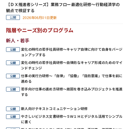
【ＤＸ推進者シリーズ】業務フロー最適化研修～行動経済学の
観点で検証する
2026年06月01日更新
階層やニーズ別のプログラム
新人・若手
変化の時代の若手社員研修～キャリア自律に向けて自身をバージ
ョンアップする
変化の時代の若手社員研修～自律的なキャリア形成のためのマイ
ンドチェンジ
仕事の実行力研修～「自律」「協働」「目的意識」で仕事を前に
進める
若手向け仕事の進め方研修～周囲を巻き込みプロジェクトを推進
する
新人向けテキストコミュニケーション研修
やさしいビジネス文書研修～５Ｗ１Ｈとデジタル活用でシンプル
に書く