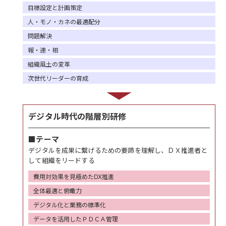
目標設定と計画策定
人・モノ・カネの最適配分
問題解決
報・連・相
組織風土の変革
次世代リーダーの育成
デジタル時代の階層別研修
■テーマ
デジタルを成果に繋げるための要諦を理解し、ＤＸ推進者と
して組織をリードする
費用対効果を見極めたDX推進
全体最適と俯瞰力
デジタル化と業務の標準化
データを活用したＰＤＣＡ管理