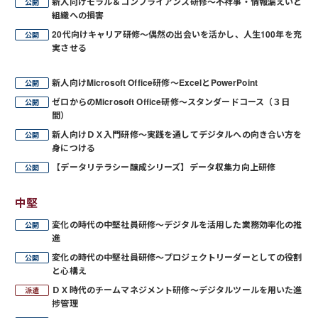
新人向けモラル＆コンプライアンス研修～不祥事・情報漏えいと
組織への損害
20代向けキャリア研修～偶然の出会いを活かし、人生100年を充
実させる
新人向けMicrosoft Office研修～ExcelとPowerPoint
ゼロからのMicrosoft Office研修～スタンダードコース（３日
間）
新人向けＤＸ入門研修～実践を通してデジタルへの向き合い方を
身につける
【データリテラシー醸成シリーズ】データ収集力向上研修
中堅
変化の時代の中堅社員研修～デジタルを活用した業務効率化の推
進
変化の時代の中堅社員研修～プロジェクトリーダーとしての役割
と心構え
ＤＸ時代のチームマネジメント研修～デジタルツールを用いた進
捗管理