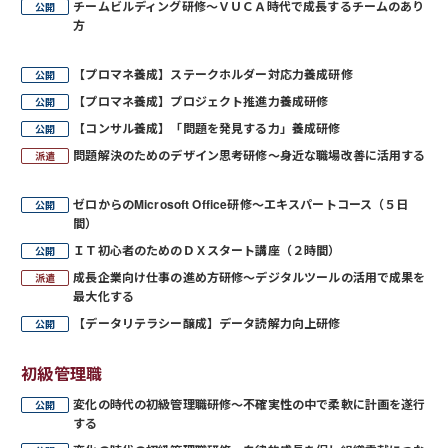
チームビルディング研修～ＶＵＣＡ時代で成長するチームのあり
方
【プロマネ養成】ステークホルダー対応力養成研修
【プロマネ養成】プロジェクト推進力養成研修
【コンサル養成】「問題を発見する力」養成研修
問題解決のためのデザイン思考研修～身近な職場改善に活用する
ゼロからのMicrosoft Office研修～エキスパートコース（５日
間）
ＩＴ初心者のためのＤＸスタート講座（２時間）
成長企業向け仕事の進め方研修～デジタルツールの活用で成果を
最大化する
【データリテラシー醸成】データ読解力向上研修
初級管理職
変化の時代の初級管理職研修～不確実性の中で柔軟に計画を遂行
する