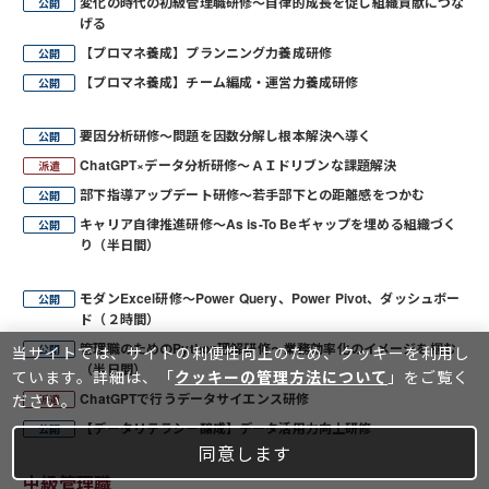
変化の時代の初級管理職研修～自律的成長を促し組織貢献につな
げる
【プロマネ養成】プランニング力養成研修
【プロマネ養成】チーム編成・運営力養成研修
要因分析研修～問題を因数分解し根本解決へ導く
ChatGPT×データ分析研修～ＡＩドリブンな課題解決
部下指導アップデート研修～若手部下との距離感をつかむ
キャリア自律推進研修～As is-To Beギャップを埋める組織づく
り（半日間）
モダンExcel研修～Power Query、Power Pivot、ダッシュボー
ド（２時間）
管理職のためのPython理解研修～業務効率化のイメージを掴む
当サイトでは、サイトの利便性向上のため、クッキーを利⽤し
（半日間）
ています。詳細は、「
クッキーの管理方法について
」をご覧く
ChatGPTで行うデータサイエンス研修
ださい。
【データリテラシー醸成】データ活用力向上研修
同意します
中級管理職