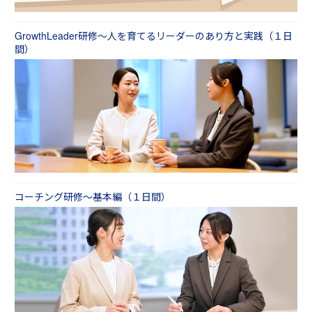
ことを推奨いたします。「部下や後輩の指導・
たします。
育成において、難しいと思うことや悩んでいる
ことはありますか？」などのアンケートに答え
GrowthLeader研修～人を育てるリーダーのあり方と実践（１日
ていただくことで、受講者さまの部下指導・育
間）
成における悩みや課題を具体的にくみ取り、ケ
ーススタディやテキストの作成に反映すること
ができるようになります。
コーチング研修～基本編（１日間）