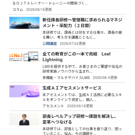
るＯＪＴトレーナー・トレーニーの関係づく...
コラム
2026/06/16更新
新任課長研修～管理職に求められるマネジ
メント・采配力（２日間）
本研修では、課長とは何をする仕事か、課長の振
る舞い、考え方を講義とともに...
公開講座
2026/07/24更新
全ての教育がこの一本で完結 Leaf
Lightning
LMSを提供する中で、お客さまのご要望や当社の
研修実施ノウハウから生まれ...
多機能・マルチデバイスLMS
2026/08/ 6更新
生成ＡＩアセスメントサービス
本アセスメントでは、生成ＡＩ活用に必要なスキ
ルをオンラインで測定し、個人...
アセスメント
2026/06/18更新
部長レベルアップ研修～課題を解決し、
変革へつなげる
本研修では、部長としての仕事を振り返り、困っ
ていること、悩み、今の課題を...