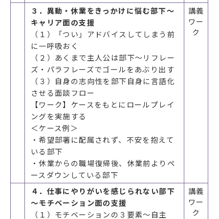
３．異動・休業をきっかけに悩む部下～
講義
ワー
キャリア面の支援
ク
（１）「つい」アドバイスしてしまう前
に一呼吸おく
（２）あくまで主人公は部下～リフレー
ズ・パラフレーズでゴールをあぶり出す
（３）自身の志向性を部下自身に言語化
させる面談フロー
【ワーク】ケースをもとにロールプレイ
ングを実施する
＜ケース例＞
・希望部署に配属されず、不安を抱えて
いる部下
・休業からの職場復帰後、休業前よりペ
ースダウンしている部下
４．仕事にやりがいを感じられない部下
講義
ワー
～モチベーション面の支援
ク
（１）モチベーションの３要素～自主