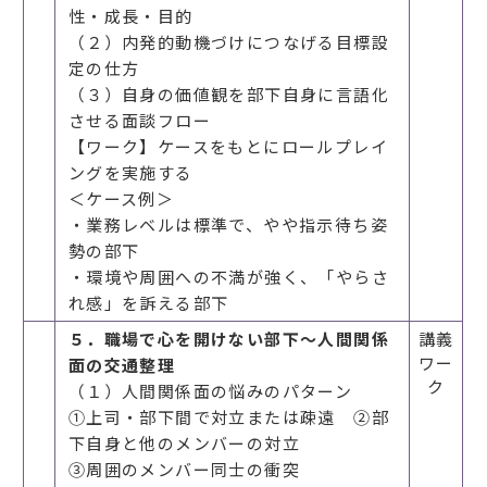
性・成長・目的
（２）内発的動機づけにつなげる目標設
定の仕方
（３）自身の価値観を部下自身に言語化
させる面談フロー
【ワーク】ケースをもとにロールプレイ
ングを実施する
＜ケース例＞
・業務レベルは標準で、やや指示待ち姿
勢の部下
・環境や周囲への不満が強く、「やらさ
れ感」を訴える部下
５．職場で心を開けない部下～人間関係
講義
ワー
面の交通整理
ク
（１）人間関係面の悩みのパターン
①上司・部下間で対立または疎遠 ②部
下自身と他のメンバーの対立
③周囲のメンバー同士の衝突