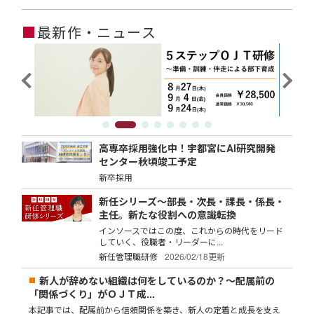
■
最新作・ニュース
高専卒採用強化中！宇都宮にAI研究開発
センター秋頃竣工予定
新卒採用
新任シリーズ～部長・次長・課長・係長・
主任。新たな役割への意識転換
インソースではこの度、これからの時代をリード
していく、役職者・リーダーに...
新任管理職研修
2026/02/18更新
新人が辞めない組織は何をしているのか？～配属前の
「関係づくり」がＯＪＴ成...
本記事では、配属前から信頼関係を築き、新人の定着と成長を支え