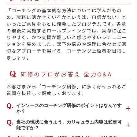
「コーチングの基本的な方法については学んだもの
の、実務に活かせているかといえば、自信がない」と
いったご意見をもとに開発したプログラムです。各章
の最後に実施するロールプレイングでは、実際に起こ
りやすく、かつ支援が難しいと感じやすいシチュエー
ションを集めました。部下の悩みや課題に合わせて適
切なアプローチを選べる、コーチング上級者を目指し
ましょう。
研修のプロがお答え 全力Q&A
お客さまから「コーチング研修」に多く寄せられるご
質問を抜粋して掲載しております。
インソースのコーチング研修のポイントはなんです
か？
インソースのコーチング研修は、単にコーチン
当社の現状に合うよう、カリキュラム内容は変更可
能ですか？
グ理論を学ぶことが目的ではありません。
部下や後輩の指導・育成に役立てるためにコー