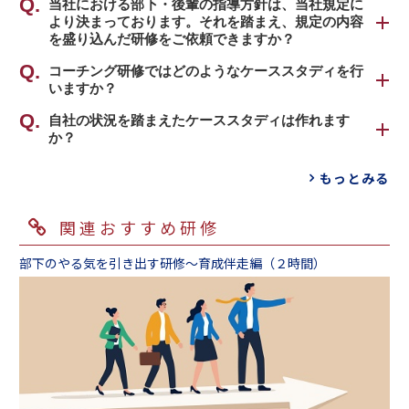
可能でございます。
当社における部下・後輩の指導方針は、当社規定に
チングの手法を学ぶということも多いので、
より決まっております。それを踏まえ、規定の内容
コーチング研修を実施するにあたっては、貴社
「部下指導」、「OJT」といった場面で活かし
を盛り込んだ研修をご依頼できますか？
の状況を伺わせていただきます。
やすい内容であることがポイントです。
受講対象者と指導・育成対象者の関係性、業務
柔軟に盛り込ませていただきます。
コーチング研修ではどのようなケーススタディを行
内容、研修ご担当者さまが現状において認識さ
いますか？
まずは、貴社の規定・マニュアルなど育成に使
研修では、傾聴・質問・承認の３つのスキルを
れている課題、コーチング研修を検討するに至
用されている資料を拝見させてください。テキ
学ぶことを重視しています。３つのスキルを使
ケースの一例をご紹介します。
自社の状況を踏まえたケーススタディは作れます
った背景、研修を受けることで期待している効
ストをカスタマイズのうえ、貴社の規定内容を
って、部下・後輩のやる気・意見・主体性・成
か？
果など、弊社の営業担当者が詳細にヒアリング
組込み、独自の指導方針に倣ったオリジナルの
長意欲・アイデアなどを引き出していきます。
「やる気を失っている部下・後輩への接し方」
させていただきます。伺った内容をもとに、カ
可能でございます。
テキストを作成することができます。
コーチングを学ぶ目的に合わせてロールプレイ
もっとみる
「同じミスを繰り返してしまう部下・後輩への
リキュラム内容を柔軟にカスタマイズし、貴社
受講者さまが頭を悩ませがちなシーンや研修ご
または、貴社の規定の記載された冊子などをテ
ングを行い、学んだスキルの定着を図ります。
接し方」
のための研修用テキストをご作成いたします。
担当者さまが想定されている課題をご教示いた
キストと別々に使用することも可能です。講師
ロールプレイングは、お互いの気づきを引き出
関連おすすめ研修
「管理職の日頃の部下指導に役立てたい」、
だくことで、貴社オリジナルのケーススタディ
へ規定内容を前もって共有のうえ、研修内で取
し合うペアコーチングや、ペアの片方が部下に
指導・育成の場面において、誰もが一度は頭を
「評価面談における指導のため」など、様々な
を作成いたします。現場の実態に即したケース
り扱わせていただきます。
なりきって演じていただくケーススタディ（例：
悩ませ、つまずきがちな場面をケースとして設
部下のやる気を引き出す研修～育成伴走編（２時間）
背景に合わせてカスタマイズしております。
で演習を行うことで、普段困っていることやそ
指示された仕事はきちんと行うが、自分で考え
定し、ロールプレイングやそのフィードバック
の解決策などについて受講者同士で考え、共有
て行動することができない部下への対応）な
から学びを得ます。また、コーチング研修のロ
また、受講される方々に
「事前課題」
に取り組
することができ、そのまま現場での実践につな
ど、様々なパターンをご用意しております。
ールプレイングでは何を引き出したいのかで目
んでいただくことで、個々人で抱えていらっし
げることで、高い研修効果を発揮することが可
的に合わせてケースの設定を変えていきます。
ゃる課題を明らかにすることも可能です。カリ
能となります。
キュラム内容のブラッシュアップや、現場の業
また、ケーススタディの作成にあたっては、受
コーチング研修 ケース集
務・実情に即したケースの作成、研修内での受
講なさる方々にあらかじめ事前課題を実施する
講者同士の課題共有などに、事前課題を活用い