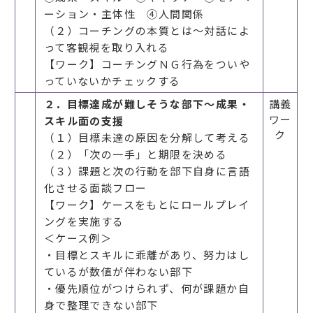
ーション・主体性 ④人間関係
（２）コーチングの本質とは～対話によ
って客観視を取り入れる
【ワーク】コーチングＮＧ行為をついや
っていないかチェックする
２．目標達成が難しそうな部下～成果・
講義
ワー
スキル面の支援
ク
（１）目標未達の原因を分解して考える
（２）「次の一手」と期限を決める
（３）課題と次の行動を部下自身に言語
化させる面談フロー
【ワーク】ケースをもとにロールプレイ
ングを実施する
＜ケース例＞
・目標とスキルに乖離があり、努力はし
ているが数値が伴わない部下
・優先順位がつけられず、何が課題か自
身で整理できない部下