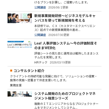
けるプランを計算し、ご提案いたします。
公開講座
2026/06/ 2更新
新規事業開発研修～ビジネスモデルキャ
ンバスを使って新規開発を考える
本研修では、ＣＸ（カスタマーエクスペリエン
ス）起点での新規事業開発の進め...
公開講座
2026/07/30更新
Leaf 人事評価システム～今の評価制度そ
のままWEB化
評価シートの見た目と運用法は維持したままシス
テム化を実現します。
HRテック
2026/03/19更新
コンサルタント紹介
クライアントの持続可能な発展に向けて、ソリューションの提案・
施策の実施～定着まで伴走支援いたします。
業務支援
システム開発のためのプロジェクトマネ
ジメント極意シリーズ
複数のＩＴエンジニアからなるプロジェクトチー
ムをマネジメントしてシステム...