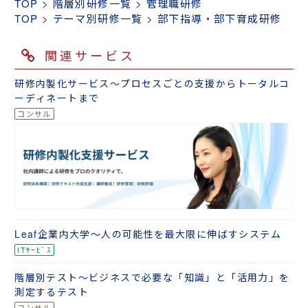
TOP
>
階層別研修一覧
>
管理職研修
TOP
>
テーマ別研修一覧
>
部下指導・部下育成研修
関連サービス
研修内製化サービス～プロセスごとの支援からトータルコ
ーディネートまで
Leaf企業内大学～人の可能性を最大限に伸ばすシステム
階層別テスト～ビジネスで必要な「知識」と「活用力」を
測定するテスト