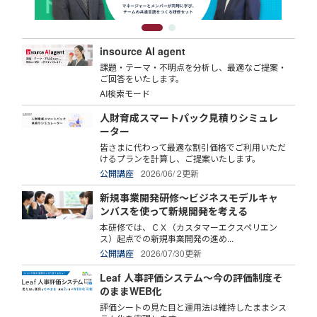
insource AI agent
課題・テーマ・不明点を分析し、最適なご提案・
ご回答をいたします。
AI検索モード
人財育成スマートパック見積りシミュレ
ーター
皆さまに代わって最適な割引価格でご利用いただ
けるプランを計算し、ご提案いたします。
公開講座
2026/06/ 2更新
新規事業開発研修～ビジネスモデルキャ
ンバスを使って新規開発を考える
本研修では、ＣＸ（カスタマーエクスペリエン
ス）起点での新規事業開発の進め...
公開講座
2026/07/30更新
Leaf 人事評価システム～今の評価制度そ
のままWEB化
評価シートの見た目と運用法は維持したままシス