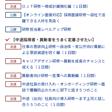
ＯＪＴ研修～育成計画強化編（１日間）
【オンライン面接対応】採用面接研修～自社で活
躍できる人材を見抜く
研修担当者レベルアップ研修
【中途採用者・異動者をうまく定着させたい】
仕事の意欲向上研修～自治体・官公庁向け異動に
よる意欲減退を防ぐ編（１日間）
キャリアデザイン研修～異動を成長のチャンスと
捉える（１日間）
異動者向け研修～営業への異動編（１日間）
中途社員の受け入れ・オンボーディング研修～面
談で離職防止のために部下と話す５つのこと
中途（出向）社員向け導入研修～まず上司と話し
合う５つのこと（１日間）