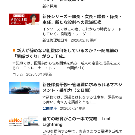
新卒採用
新任シリーズ～部長・次長・課長・係長・
主任。新たな役割への意識転換
インソースではこの度、これからの時代をリード
していく、役職者・リーダーに...
新任管理職研修
2026/02/18更新
新人が辞めない組織は何をしているのか？～配属前の
「関係づくり」がＯＪＴ成...
本記事では、配属前から信頼関係を築き、新人の定着と成長を支え
るＯＪＴトレーナー・トレーニーの関係づく...
コラム
2026/06/16更新
新任課長研修～管理職に求められるマネジ
メント・采配力（２日間）
本研修では、課長とは何をする仕事か、課長の振
る舞い、考え方を講義とともに...
公開講座
2026/07/24更新
全ての教育がこの一本で完結 Leaf
Lightning
LMSを提供する中で、お客さまのご要望や当社の