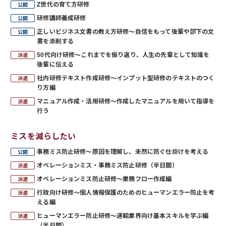
Z世代の育て方研修
研修講師養成研修
正しいビジネス文書の教え方研修～自信をもって後輩や部下の文
書を添削する
50代向け研修～これまでを振り返り、人生の先輩として知識を
後輩に伝える
社内研修テキスト作成研修～インプット型研修のテキストのつく
り方編
マニュアル作成・活用研修～作成したマニュアルを用いて指導を
行う
ミスを減らしたい
事務ミス防止研修～原因を理解し、未然に防ぐ仕掛けを考える
オペレーションミス・事務ミス防止研修（半日間）
オペレーションミス防止研修～業務フロー作成編
行政向け研修～個人情報保護のためのヒューマンエラー防止を考
える編
ヒューマンエラー防止研修～運輸業界向け基本スキルを学ぶ編
（半日間）