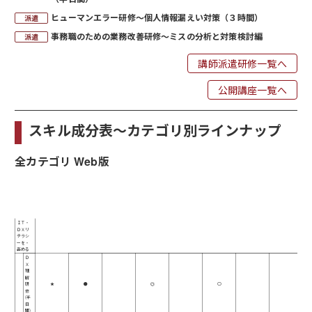
ヒューマンエラー研修～個人情報漏えい対策（３時間）
事務職のための業務改善研修～ミスの分析と対策検討編
講師派遣研修一覧へ
公開講座一覧へ
スキル成分表～カテゴリ別ラインナップ
全カテゴリ Web版
研
ＤＸの進め
修
名
必要ＩＴレベ
リテラシー・
＼
公開講座
ツール・実践
基礎・知識
ル
向上
ス
マインド
事例
業務・フロー
キ
ル
ＩＴ・
ＤＸリ
テラシ
ーを・
高める
Ｄ
Ｘ
理
解
研
★
●
◎
○
修
(半
日
間)