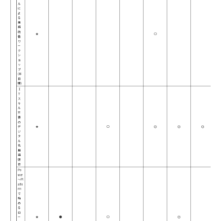
ル
に
よ
る
業
務
改
★
○
善
ワ
ー
ク
シ
ョ
ッ
プ
(半
日
間)
Ｉ
Ｔ
ス
キ
ル
不
要
の
デ
★
○
◎
◎
◎
ジ
タ
ル
化
推
進
研
修
Po
wer
～Pl
atfo
rm
で
始
め
る
ロ
ー
★
●
○
◎