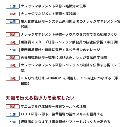
ナレッジマネジメント研修～暗黙知の伝承
ナレッジマネジメント研修～実践編
属人化防止研修～システム運用担当者のナレッジマネジメント実
践編
ナレッジマネジメント研修～ノウハウを共有できる組織づくり
乗務員マスターズ研修～ベテラン乗務員の技能伝承編（半日間）
業務伝承研修～組織に還元するベテランのナレッジ
再任用職員研修～職場に溶け込みナレッジを伝達する編
ナレッジマネジメント研修～ベテランの知識を伝承する編（２日
間）
ＦＡＱ作成研修～ChatGPTを活用し、ＣＳ向上につなげる（半
日間）
知識を伝える指導力を養成したい
マニュアル作成研修～教育ツールへの活用
ＯＪＴ研修～部下・後輩指導の基本スキルを習得する
経験者向けＯＪＴ指導者研修～フィードバック力を高める