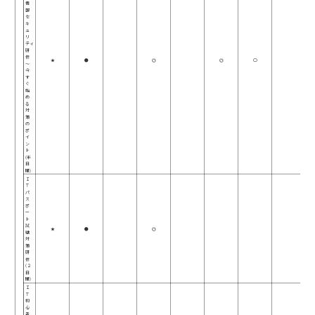
情
報
セ
キ
ュ
リ
ティ
研
修
★
●
◎
◎
○
～
今
す
ぐ
始
め
る
対
策
の
ポ
イ
ン
ト
(半
日
間)
Ｉ
Ｔ
パ
ス
ポ
ー
ト
試
★
●
◎
験
対
策
研
修
(２
日
間)
Ｉ
Ｔ
初
心
者