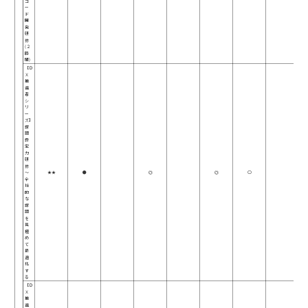
コ
ー
ド
開
発
研
修
(２
時
間)
【Ｄ
Ｘ
推
進
者
シ
リ
ー
ズ】
課
題
設
定
力
研
修
～
★★
●
◎
◎
○
全
社
的
な
課
題
を
見
極
め
て
最
適
化
す
る
【Ｄ
Ｘ
推
進