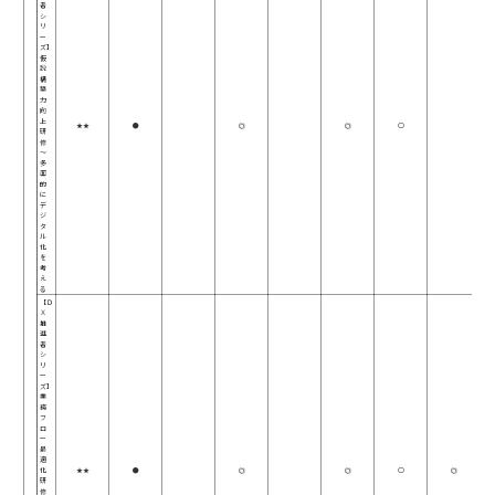
者
シ
リ
ー
ズ】
仮
説
構
築
力
向
上
★★
●
◎
◎
○
研
修
～
多
面
的
に
デ
ジ
タ
ル
化
を
考
え
る
【Ｄ
Ｘ
推
進
者
シ
リ
ー
ズ】
業
務
フ
ロ
ー
最
適
化
★★
●
◎
◎
○
◎
研
修