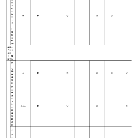
の
た
め
の
Ｄ
★
●
◎
◎
◎
Ｘ
ス
タ
ー
ト
講
座
(２
時
間)
業務の
デジタ
ル化
を・推
進する
Ｄ
Ｘ
活
用・
★
●
◎
◎
◎
○
推
進
研
修
Ｄ
Ｘ
推
進
の
た
め
★★★
●
○
◎
◎
の
要
件
定
義
研
修
Ｉ
Ｔ
ツ
ー