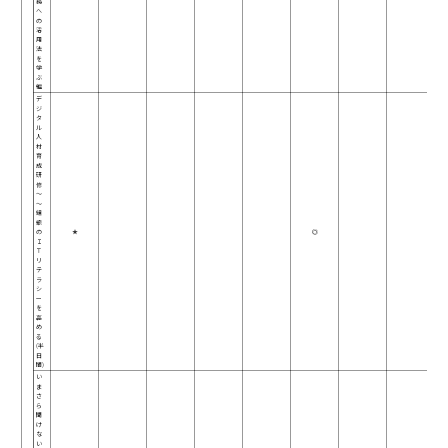
務
へ
の
活
用
法
を
学
ぶ
編
デ
ジ
タ
ル
人
材
育
成
研
修
～
～
組
織
の
★
◎
Ｉ
Ｔ
リ
テ
ラ
シ
ー
を
高
め
る
(半
日
間)
い
ま
さ
ら
聞
け
な
い