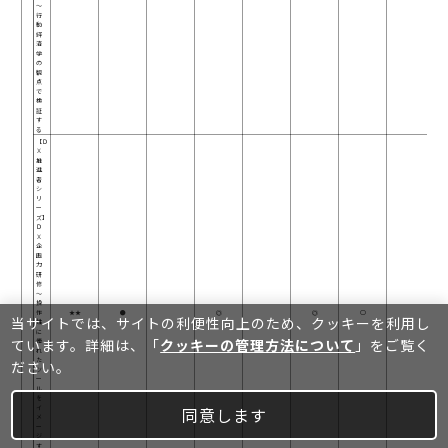
～
行
動
経
済
学
の
観
点
で
検
証
す
る
【Ｄ
Ｘ
推
進
者
シ
リ
ー
ズ】
Ｄ
Ｘ
企
画
力
研
修
～
操
作
★★
●
◎
◎
○
当サイトでは、サイトの利便性向上のため、クッキーを利⽤し
性
に
ています。詳細は、「
クッキーの管理方法について
」をご覧く
優
れ
た
ださい。
ツ
ー
ル
を
イ
同意します
メ
ー
ジ
す