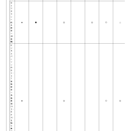
Ｄ
Ｘ
リ
テ
ラ
シ
ー
向
★
●
◎
◎
○
△
上
研
修
～
(半
日
間)
ビ
ジ
ネ
ス
パ
ー
ソ
ン
の
Ｄ
Ｘ・
Ｉ
Ｔ
常
識
研
修
～
先
端
技
★
◎
○
◎
術
(Ａ
Ｉ・
Ｒ
Ｐ
Ａ)
を
知
り
業