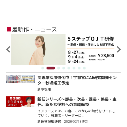
■
最新作・ニュース
高専卒採用強化中！宇都宮にAI研究開発セン
ター秋頃竣工予定
新卒採用
新任シリーズ～部長・次長・課長・係長・主
任。新たな役割への意識転換
インソースではこの度、これからの時代をリードし
ていく、役職者・リーダーに...
新任管理職研修
2026/02/18更新