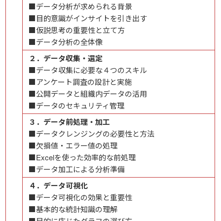
■データ分析が求められる背景
■目的意識がインサイトを引き出す
■仮説思考の重要性と立て方
■データ分析の全体像
２．データ収集・選定
■データ収集に必要な４つのスキル
■アンケート調査の設計と実施
■公開データと組織内データの活用
■データのセキュリティ管理
３．データ前処理・加工
■データクレンジングの必要性と方法
■欠損値・エラー値の処理
■Excelを使った効率的な前処理
■データ加工による分析準備
４．データ可視化
■データ可視化の効果と重要性
■基本的な統計知識の理解
■目的に応じたグラフの選び方