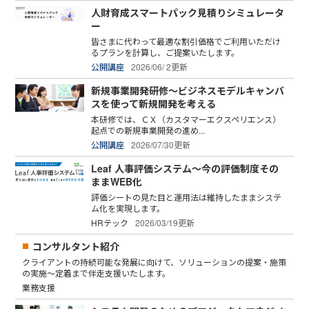
人財育成スマートパック見積りシミュレータ
ー
皆さまに代わって最適な割引価格でご利用いただけ
るプランを計算し、ご提案いたします。
公開講座
2026/06/ 2更新
新規事業開発研修～ビジネスモデルキャンバ
スを使って新規開発を考える
本研修では、ＣＸ（カスタマーエクスペリエンス）
起点での新規事業開発の進め...
公開講座
2026/07/30更新
Leaf 人事評価システム～今の評価制度その
ままWEB化
評価シートの見た目と運用法は維持したままシステ
ム化を実現します。
HRテック
2026/03/19更新
コンサルタント紹介
クライアントの持続可能な発展に向けて、ソリューションの提案・施策
の実施～定着まで伴走支援いたします。
業務支援