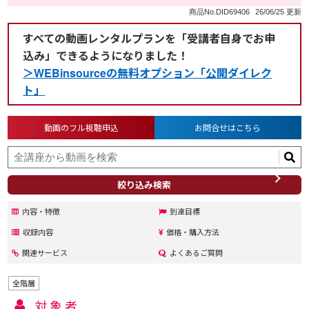
商品No.DID69406
26/06/25 更新
すべての動画レンタルプランを「受講者自身でお申
込み」できるようになりました！
＞WEBinsourceの無料オプション「公開ダイレク
ト」
動画のフル視聴申込
お問合せはこちら
絞り込み検索
内容・特徴
到達目標
収録内容
価格・購入方法
関連サービス
よくあるご質問
全階層
対象者