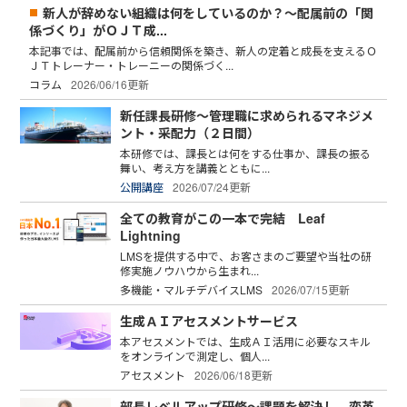
新人が辞めない組織は何をしているのか？～配属前の「関
係づくり」がＯＪＴ成...
本記事では、配属前から信頼関係を築き、新人の定着と成長を支えるＯ
ＪＴトレーナー・トレーニーの関係づく...
コラム
2026/06/16更新
新任課長研修～管理職に求められるマネジメ
ント・采配力（２日間）
本研修では、課長とは何をする仕事か、課長の振る
舞い、考え方を講義とともに...
公開講座
2026/07/24更新
全ての教育がこの一本で完結 Leaf
Lightning
LMSを提供する中で、お客さまのご要望や当社の研
修実施ノウハウから生まれ...
多機能・マルチデバイスLMS
2026/07/15更新
生成ＡＩアセスメントサービス
本アセスメントでは、生成ＡＩ活用に必要なスキル
をオンラインで測定し、個人...
アセスメント
2026/06/18更新
部長レベルアップ研修～課題を解決し、変革