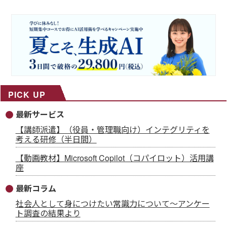
PICK UP
最新サービス
【講師派遣】（役員・管理職向け）インテグリティを
考える研修（半日間）
【動画教材】Microsoft Copilot（コパイロット）活用講
座
最新コラム
社会人として身につけたい常識力について～アンケー
ト調査の結果より