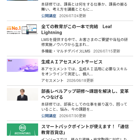
本研修では、課長とは何をする仕事か、課長の振る
舞い、考え方を講義とともに...
公開講座
2026/07/24更新
全ての教育がこの一本で完結 Leaf
Lightning
LMSを提供する中で、お客さまのご要望や当社の研
修実施ノウハウから生まれ...
多機能・マルチデバイスLMS
2026/07/15更新
生成ＡＩアセスメントサービス
本アセスメントでは、生成ＡＩ活用に必要なスキル
をオンラインで測定し、個人...
アセスメント
2026/06/18更新
部長レベルアップ研修～課題を解決し、変革
へつなげる
本研修では、部長としての仕事を振り返り、困って
いること、悩み、今の課題を...
公開講座
2026/07/30更新
スマートパックポイントが使えます！「通信
教育百貨店」
インソースでは、様々な資格・検定取得に対応した