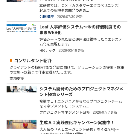
本研修では、ＣＸ（カスタマーエクスペリエンス）
起点での新規事業開発の進め...
公開講座
2026/07/30更新
Leaf 人事評価システム～今の評価制度その
ままWEB化
評価シートの見た目と運用法は維持したままシステ
ム化を実現します。
HRテック
2026/03/19更新
コンサルタント紹介
クライアントの持続可能な発展に向けて、ソリューションの提案・施策
の実施～定着まで伴走支援いたします。
業務支援
システム開発のためのプロジェクトマネジメ
ント極意シリーズ
複数のＩＴエンジニアからなるプロジェクトチーム
をマネジメントしてシステム...
プロジェクトマネジメント研修
2026/07/ 7更新
生成ＡＩ実践強化キャンペーン実施中！
大人気の「ＡＩエージェント研修」を４/27(月)～
７/10(金)の51日間毎日開催！