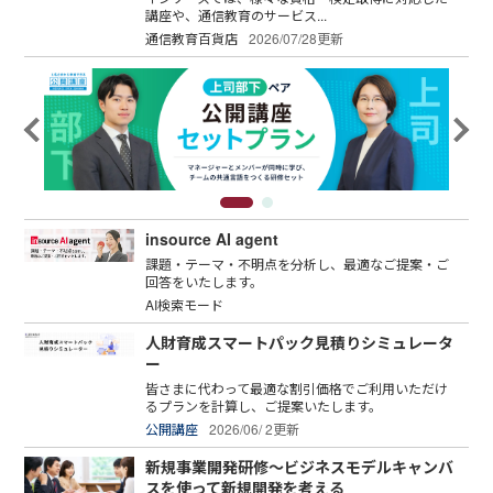
講座や、通信教育のサービス...
通信教育百貨店
2026/07/28更新
insource AI agent
課題・テーマ・不明点を分析し、最適なご提案・ご
回答をいたします。
AI検索モード
人財育成スマートパック見積りシミュレータ
ー
皆さまに代わって最適な割引価格でご利用いただけ
るプランを計算し、ご提案いたします。
公開講座
2026/06/ 2更新
新規事業開発研修～ビジネスモデルキャンバ
スを使って新規開発を考える