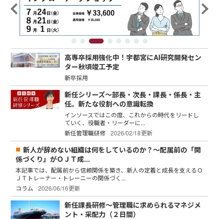
高専卒採用強化中！宇都宮にAI研究開発セン
ター秋頃竣工予定
新卒採用
新任シリーズ～部長・次長・課長・係長・主
任。新たな役割への意識転換
インソースではこの度、これからの時代をリードし
ていく、役職者・リーダーに...
新任管理職研修
2026/02/18更新
新人が辞めない組織は何をしているのか？～配属前の「関
係づくり」がＯＪＴ成...
本記事では、配属前から信頼関係を築き、新人の定着と成長を支えるＯ
ＪＴトレーナー・トレーニーの関係づく...
コラム
2026/06/16更新
新任課長研修～管理職に求められるマネジメ
ント・采配力（２日間）