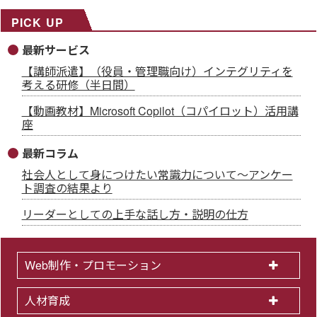
PICK UP
最新サービス
【講師派遣】（役員・管理職向け）インテグリティを
考える研修（半日間）
【動画教材】Microsoft Copilot（コパイロット）活用講
座
最新コラム
社会人として身につけたい常識力について～アンケー
ト調査の結果より
リーダーとしての上手な話し方・説明の仕方
Web制作・プロモーション
人材育成