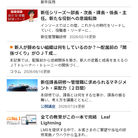
新卒採用
新任シリーズ～部長・次長・課長・係長・主
任。新たな役割への意識転換
インソースではこの度、これからの時代をリードし
ていく、役職者・リーダーに...
新任管理職研修
2026/02/18更新
新人が辞めない組織は何をしているのか？～配属前の「関
係づくり」がＯＪＴ成...
本記事では、配属前から信頼関係を築き、新人の定着と成長を支えるＯ
ＪＴトレーナー・トレーニーの関係づく...
コラム
2026/06/16更新
新任課長研修～管理職に求められるマネジメ
ント・采配力（２日間）
本研修では、課長とは何をする仕事か、課長の振る
舞い、考え方を講義とともに...
公開講座
2026/07/24更新
全ての教育がこの一本で完結 Leaf
Lightning
LMSを提供する中で、お客さまのご要望や当社の研
修実施ノウハウから生まれ...