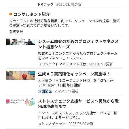
HRテック
2026/03/19更新
コンサルタント紹介
クライアントの持続可能な発展に向けて、ソリューションの提案・施策
の実施～定着まで伴走支援いたします。
業務支援
システム開発のためのプロジェクトマネジメ
ント極意シリーズ
複数のＩＴエンジニアからなるプロジェクトチーム
をマネジメントしてシステム...
プロジェクトマネジメント研修
2026/07/ 7更新
生成ＡＩ実践強化キャンペーン実施中！
大人気の「ＡＩエージェント研修」を４/27(月)～
７/10(金)の51日間毎日開催！
公開講座
2026/08/ 7更新
ストレスチェック支援サービス～実施から職
場環境改善まで
インソースのストレスチェック支援サービスをご紹
介します。本サービスでは、...
ストレスチェック
2026/06/29更新