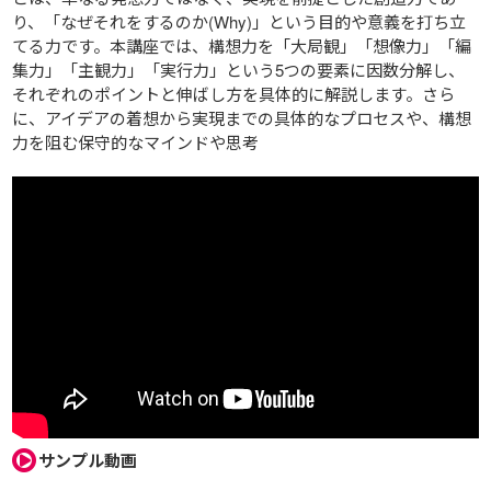
り、「なぜそれをするのか(Why)」という目的や意義を打ち立
てる力です。本講座では、構想力を「大局観」「想像力」「編
集力」「主観力」「実行力」という5つの要素に因数分解し、
それぞれのポイントと伸ばし方を具体的に解説します。さら
に、アイデアの着想から実現までの具体的なプロセスや、構想
力を阻む保守的なマインドや思考
サンプル動画