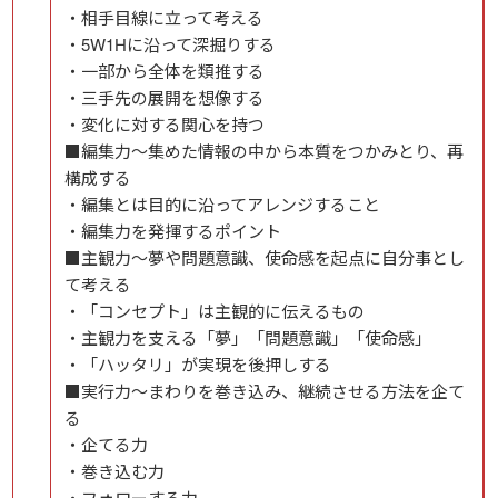
・相手目線に立って考える
・5W1Hに沿って深掘りする
・一部から全体を類推する
・三手先の展開を想像する
・変化に対する関心を持つ
■編集力～集めた情報の中から本質をつかみとり、再
構成する
・編集とは目的に沿ってアレンジすること
・編集力を発揮するポイント
■主観力～夢や問題意識、使命感を起点に自分事とし
て考える
・「コンセプト」は主観的に伝えるもの
・主観力を支える「夢」「問題意識」「使命感」
・「ハッタリ」が実現を後押しする
■実行力～まわりを巻き込み、継続させる方法を企て
る
・企てる力
・巻き込む力
・フォローする力