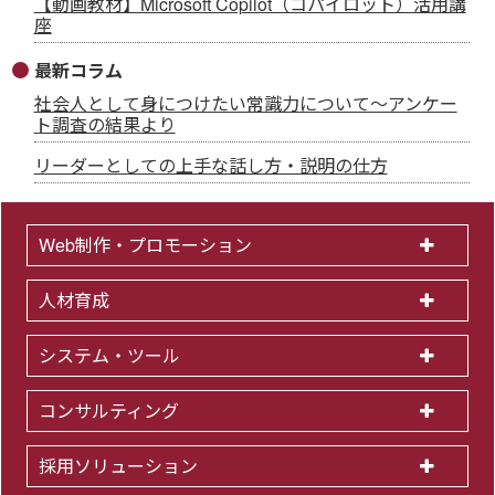
【動画教材】Microsoft Copilot（コパイロット）活用講
座
最新コラム
社会人として身につけたい常識力について～アンケー
ト調査の結果より
リーダーとしての上手な話し方・説明の仕方
Web制作・プロモーション
人材育成
システム・ツール
コンサルティング
採用ソリューション