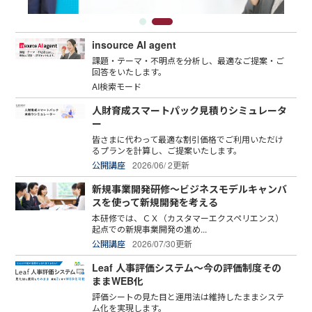
insource AI agent
課題・テーマ・不明点を分析し、最適なご提案・ご
回答をいたします。
AI検索モード
人財育成スマートパック見積りシミュレータ
ー
皆さまに代わって最適な割引価格でご利用いただけ
るプランを計算し、ご提案いたします。
公開講座
2026/06/ 2更新
新規事業開発研修～ビジネスモデルキャンバ
スを使って新規開発を考える
本研修では、ＣＸ（カスタマーエクスペリエンス）
起点での新規事業開発の進め...
公開講座
2026/07/30更新
Leaf 人事評価システム～今の評価制度その
ままWEB化
評価シートの見た目と運用法は維持したままシステ
ム化を実現します。