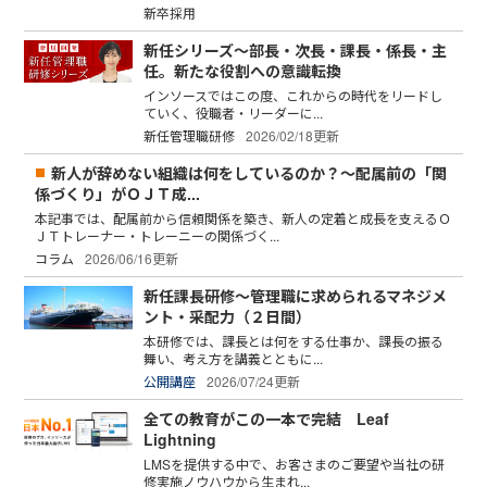
新卒採用
新任シリーズ～部長・次長・課長・係長・主
任。新たな役割への意識転換
インソースではこの度、これからの時代をリードし
ていく、役職者・リーダーに...
新任管理職研修
2026/02/18更新
新人が辞めない組織は何をしているのか？～配属前の「関
係づくり」がＯＪＴ成...
本記事では、配属前から信頼関係を築き、新人の定着と成長を支えるＯ
ＪＴトレーナー・トレーニーの関係づく...
コラム
2026/06/16更新
新任課長研修～管理職に求められるマネジメ
ント・采配力（２日間）
本研修では、課長とは何をする仕事か、課長の振る
舞い、考え方を講義とともに...
公開講座
2026/07/24更新
全ての教育がこの一本で完結 Leaf
Lightning
LMSを提供する中で、お客さまのご要望や当社の研
修実施ノウハウから生まれ...