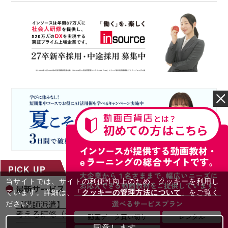
PICK UP
当サイトでは、サイトの利便性向上のため、クッキーを利⽤し
最新サービス
ています。詳細は、「
クッキーの管理方法について
」をご覧く
【講師派遣】（役員・管理職向け）インテグリティを
ださい。
考える研修（半日間）
同意します