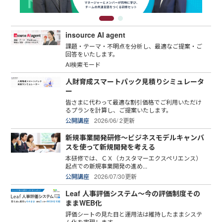
insource AI agent
課題・テーマ・不明点を分析し、最適なご提案・ご
回答をいたします。
AI検索モード
人財育成スマートパック見積りシミュレータ
ー
皆さまに代わって最適な割引価格でご利用いただけ
るプランを計算し、ご提案いたします。
公開講座
2026/06/ 2更新
新規事業開発研修～ビジネスモデルキャンバ
スを使って新規開発を考える
本研修では、ＣＸ（カスタマーエクスペリエンス）
起点での新規事業開発の進め...
公開講座
2026/07/30更新
Leaf 人事評価システム～今の評価制度その
ままWEB化
評価シートの見た目と運用法は維持したままシステ
ム化を実現します。