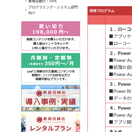
業務自動化・RPA
プログラミング・システム部門
研修プログラム
向け
１．ローコ
■アプリケ
■ローコー
２．Power
■Power 
■処理の自
■Power
３．Power
■Power B
■データの
４．Powe
■Power 
■アプリ開
まとめ