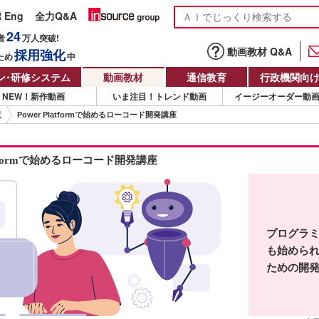
R Eng
全力Q&A
24
者
万人
突破!
動画教材 Q&A
採用強化
ため
中
ン
・
研修システム
動画教材
通信教育
行政機関向
NEW！新作動画
いま注目！トレンド動画
イージーオーダー動
覧
Power Platformで始めるローコード開発講座
latformで始めるローコード開発講座
プログラ
も始めら
ための開