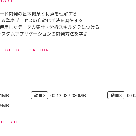
GOAL
ード開発の基本概念と利点を理解する
ateによる業務プロセスの自動化手法を習得する
sktopを使用したデータの集計・分析スキルを身につける
によるカスタムアプリケーションの開発方法を学ぶ
様
SPECIFICATION
41MB
00:13:02
380MB
00:0
動画2
動画3
65MB
DETAIL