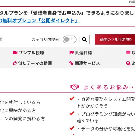
商品
タルプランを「受講者自身でお申込み」できるようになりまし
rceの無料オプション「公開ダイレクト」
カテゴリ内検索 :
OFF
動画のフル視聴申込
サンプル視聴
到達目標
似たテーマの動画
関連サービス
よくあるお悩み
・身近な業務をシステム開
化を検討している方
トがかかりそう
化に興味がある方
・プログラミング知識がな
ョンの開発に携わる方
踏んでいる
・データの分析や可視化を