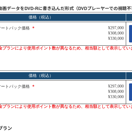
動画データをDVD-Rに書き込んだ形式（DVDプレーヤーでの視聴不
Jul.31
インソースブログ「東へ西へ」
コラム「パワークエリでできること
～Excelの面倒な繰り返し作業を自
動化して時短する」のご紹介
プラン