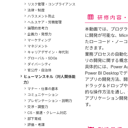
リスク管理・コンプライアンス
法律・制度
研修内容
ハラスメント防止
ヘルスケア・労務管理
論理的思考力
本動画では、プログラ
企画力・発想力
に開発が可能な、Microso
マーケティング
たローコード・ノーコ
マネジメント
だきます。
キャリアデザイン・年代別
業務プロセスの自動化
グローバル・SDGs
リの開発に関する概念
ダイバーシティ
具体的には、Power A
官公庁・自治体
Power BI Deskto
ヒューマンスキル（対人関係能
アプリの開発方法、開
力）
ドラッグ＆ドロップや
マナー・仕事の基本
的な操作方法を通し、
コミュニケーション
アプリケーション開発
プレゼンテーション・説明力
す。
交渉・調整力
CS・接遇・クレーム対応
部下育成
評価・考課