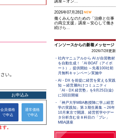
講座～オン...
2026年07月28日
働くみんなのための「治療と仕事
の両立支援」講座～安心して働き
続けら...
インソースからの新着メッセージ
2026/7/28更新
社内マニュアルから AI が自習教材
を自動生成！「AI BOAT（アイボ
ート）」提供開始 ～先着100社初
月無料キャンペーン実施中
ださい。
AI・DX を前提に経営を変える実践
知 ～経営層向けコミュニティ
「AI・DX 経営塾」を9月25日(金)
に3回目開催
「神戸大学MBA教授陣に学ぶ経営
学の実践知」第３期生募集 ～26年
10月東京で開講、経営哲学やデー
タ分析含む全８科目の「プレ」
MBA講座