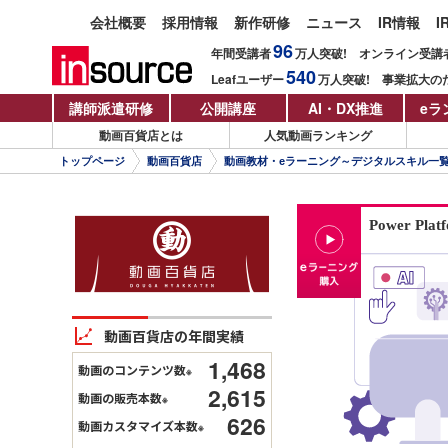
会社概要
採用情報
新作研修
ニュース
IR情報
I
96
年間受講者
万人
突破!
オンライン受講
540
Leafユーザー
万人
突破!
事業拡大の
講師派遣研修
公開講座
AI・DX推進
eラ
動画百貨店とは
人気動画ランキング
トップページ
動画百貨店
動画教材・eラーニング～デジタルスキル一
Power P
動画百貨店の年間実績
1,468
動画のコンテンツ数
※
2,615
動画の販売本数
※
626
動画カスタマイズ本数
※