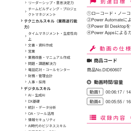
到達目標
リーダーシップ・意思決定力
チームビルディング・プロジェ
①ローコード・ノーコ
クトマネジメント
②Power Autom
テクニカルスキル（業務遂行能
③Power BI De
力）
④Power Apps
タイムマネジメント・生産性向
上
文書・資料作成
動画の仕
営業
業務改善・マニュアル作成
商品コード
問題・課題解決力
商品No.DID60607
電話応対・コールセンター
財務・管理会計
動画時間/容量
人事・採用
デジタルスキル
00:06:17
1
動画1
AI・生成AI
00:05:55
1
動画4
DX基礎
統計・データ分析
OA・ツール活用
収録内容
情報セキュリティ
AI時代のビジネススキル