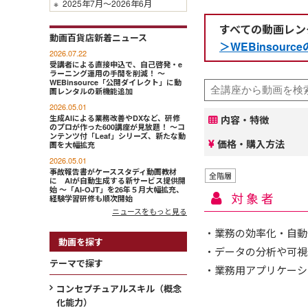
※
2025年7月～2026年6月
すべての動画レン
動画百貨店新着ニュース
＞WEBinsou
2026.07.22
受講者による直接申込で、自己啓発・e
ラーニング運用の手間を削減！ ～
WEBinsource「公開ダイレクト」に動
画レンタルの新機能追加
2026.05.01
生成AIによる業務改善やDXなど、研修
内容・特徴
のプロが作った600講座が見放題！ ～コ
ンテンツ付「Leaf」シリーズ、新たな動
価格・購入方法
画を大幅拡充
2026.05.01
事故報告書がケーススタディ動画教材
全階層
に AIが自動生成する新サービス提供開
始 ～「AI-OJT」を26年５月大幅拡充、
対象者
経験学習研修も順次開始
ニュースをもっと見る
・業務の効率化・自動
動画を探す
・データの分析や可視
テーマで探す
・業務用アプリケーシ
コンセプチュアルスキル（概念
化能力）