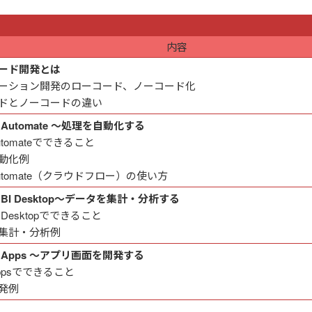
内容
ード開発とは
ーション開発のローコード、ノーコード化
ドとノーコードの違い
 Automate ～処理を自動化する
Automateでできること
動化例
 Automate（クラウドフロー）の使い方
 BI Desktop～データを集計・分析する
I Desktopでできること
集計・分析例
r Apps ～アプリ画面を開発する
Appsでできること
発例