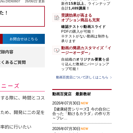
No.DID60607
26/06/22 更新
新作
15本以上、
ラインナップ
合計
1,489講座！
た！
受講効果が高まる
オプション商品も充実
確認テスト
や
動画スライド
PDFの購入が可能！
※テストがない動画は制作も
お問合せはこちら
承ります
動画の簡易カスタマイズ「イ
収録内容
ージーオーダー」
自組織の
オリジナル要素
を盛
よくあるご質問
り込んだ教材にバージョンア
ップ可能！
動画百貨店について詳しくはこちら
・ニーズ
動画百貨店 最新教材
発する際に、時間とコス
2026年07月30日
【健康経営シリーズ】今の自分に
いため、開発に二の足を
合った「動けるカラダ」の作り方
～フレ...
効率的に行いたい
2026年07月30日