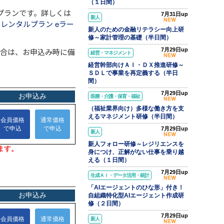
（１日間）
プランです。詳しくは
7月31日up
新人
レンタルプラン eラー
新人のための金融リテラシー向上研
修～家計管理の基礎（半日間）
場合は、お申込み時に備
7月29日up
経営・マネジメント
経営幹部向けＡＩ・ＤＸ推進研修～
ＳＤＬで事業を再定義する（半日
間）
7月29日up
医療・介護・保育・福祉
（福祉業界向け）多様な働き方を支
えるマネジメント研修（半日間）
7月29日up
新人
新人フォロー研修～レジリエンスを
身につけ、正解がない仕事を乗り越
える（１日間）
7月29日up
生成ＡＩ・データ活用・統計
「AIエージェントのひな形」付き！
自組織特化型AIエージェント作成研
修（２日間）
7月29日up
新人