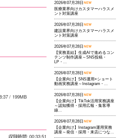
2026年07月28日
医療業界向けカスタマーハラスメ
ント対策講座
2026年07月28日
建設業界向けカスタマーハラスメ
ント対策講座
2026年07月28日
【実務直結】生成AIで進めるコン
テンツ制作講座～SNS投稿・
LP・...
2026年07月28日
【企業向け】SNS運用×ショート
動画実務講座～Instagram・...
2026年07月28日
8:37
199MB
【企業向け】TikTok活用実務講座
～認知獲得・採用広報・集客導
線...
2026年07月28日
【企業向け】Instagram運用実務
講座～発信・採用・来店につな...
収録時間: 00:33:51