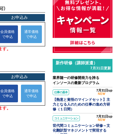
可）
新作研修（講師派遣）
7月31日更新
業界随一の研修開発力を誇る
インソースの最新プログラム
7月31日up
仕事の基本
【熱意と覚悟のマインドセット】主
力となる人のための仕事の進め方研
修（１日間）
7月31日up
コミュニケーション
世代間コミュニケーション研修～文
化翻訳型マネジメントで実現する