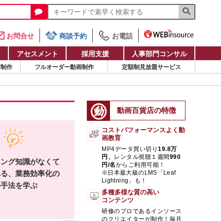
お問合せ
商談予約
お電話
け
アセスメント
採用支援
人事部門コンサル
画制作
フルオーダー動画制作
定額制見放題サービス
動画百貨店の特徴
コストパフォーマンスよく動
画教育
MP4データ買い切り
19.8万
円、
レンタル視聴１週間
990
ミング知識がなくて
円/名
からご利用可能！
れる、業務効率化の
※日本最大級のLMS「Leaf
Lightning」も！
発手法を学ぶ
多種多様な質の高い
コンテンツ
研修のプロであるインソース
のクリエイターが制作！毎月