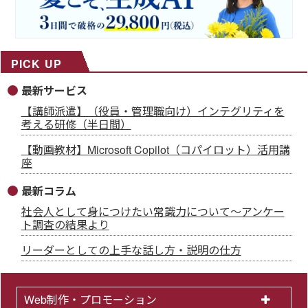
PICK UP
最新サービス
【講師派遣】（役員・管理職向け）インテグリティを
考える研修（半日間）
【動画教材】Microsoft Copilot（コパイロット）活用講
座
最新コラム
社会人として身につけたい常識力について～アンケー
ト調査の結果より
リーダーとしての上手な話し方・説明の仕方
Web制作・プロモーション