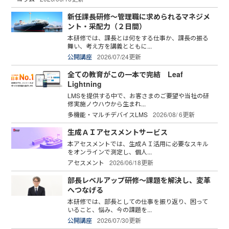
新任課長研修～管理職に求められるマネジメ
ント・采配力（２日間）
本研修では、課長とは何をする仕事か、課長の振る
舞い、考え方を講義とともに...
公開講座
2026/07/24更新
全ての教育がこの一本で完結 Leaf
Lightning
LMSを提供する中で、お客さまのご要望や当社の研
修実施ノウハウから生まれ...
多機能・マルチデバイスLMS
2026/08/ 6更新
生成ＡＩアセスメントサービス
本アセスメントでは、生成ＡＩ活用に必要なスキル
をオンラインで測定し、個人...
アセスメント
2026/06/18更新
部長レベルアップ研修～課題を解決し、変革
へつなげる
本研修では、部長としての仕事を振り返り、困って
いること、悩み、今の課題を...
公開講座
2026/07/30更新