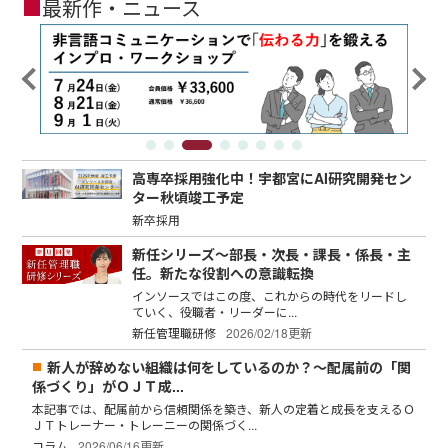
■
最新作・ニュース
高専卒採用強化中！宇都宮にAI研究開発セン
ター秋頃竣工予定
新卒採用
新任シリーズ～部長・次長・課長・係長・主
任。新たな役割への意識転換
インソースではこの度、これからの時代をリードし
ていく、役職者・リーダーに...
新任管理職研修
2026/02/18更新
新人が辞めない組織は何をしているのか？～配属前の「関
係づくり」がＯＪＴ成...
本記事では、配属前から信頼関係を築き、新人の定着と成長を支えるＯ
ＪＴトレーナー・トレーニーの関係づく...
コラム
2026/06/16更新