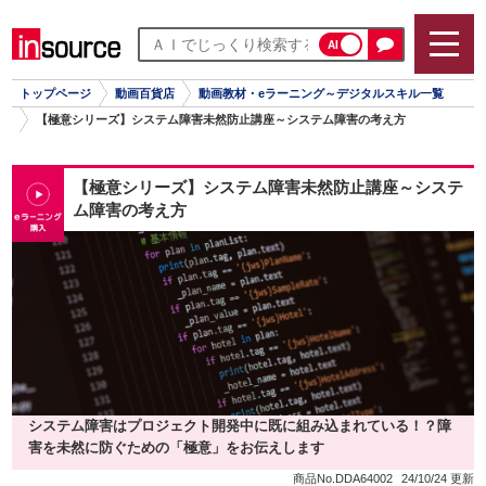
AI
トップページ
動画百貨店
動画教材・eラーニング～デジタルスキル一覧
【極意シリーズ】システム障害未然防止講座～システム障害の考え方
【極意シリーズ】システム障害未然防止講座～システ
ム障害の考え方
システム障害はプロジェクト開発中に既に組み込まれている！？障
害を未然に防ぐための「極意」をお伝えします
商品No.DDA64002
24/10/24 更新