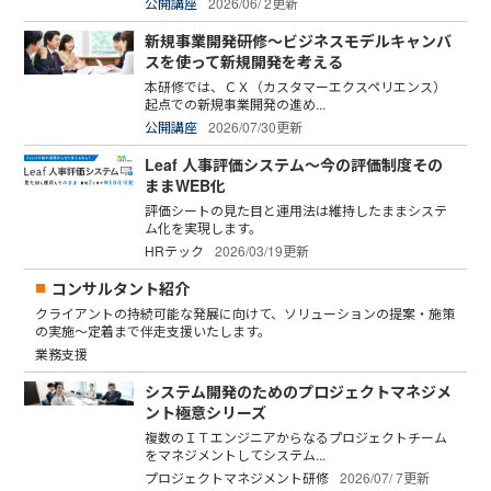
公開講座
2026/06/ 2更新
新規事業開発研修～ビジネスモデルキャンバ
スを使って新規開発を考える
本研修では、ＣＸ（カスタマーエクスペリエンス）
起点での新規事業開発の進め...
公開講座
2026/07/30更新
Leaf 人事評価システム～今の評価制度その
ままWEB化
評価シートの見た目と運用法は維持したままシステ
ム化を実現します。
HRテック
2026/03/19更新
コンサルタント紹介
クライアントの持続可能な発展に向けて、ソリューションの提案・施策
の実施～定着まで伴走支援いたします。
業務支援
システム開発のためのプロジェクトマネジメ
ント極意シリーズ
複数のＩＴエンジニアからなるプロジェクトチーム
をマネジメントしてシステム...
プロジェクトマネジメント研修
2026/07/ 7更新