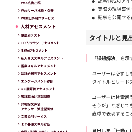
記事作成のアイ
Web広告出稿
実際の現場事例
Webサーバ構築・保守
記事を公開する
WEB記事制作サービス
人材アセスメント
タイトルと見
階層別テスト
ＤＸリテラシーアセスメント
生成AIアセスメント
「課題解決」を示
新人８大スキルアセスメント
営業スキルアセスメント
ユーザーは必ずし
論理的思考アセスメント
タイトルとリード
エンゲージメント診断
360度評価アセスメント
ユーザーは検索段
管理職向け意識調査
そうだ」と感じて
昇格論文評価
アセッサー派遣型研修
直球で表現するこ
文書添削サービス
ＩＴ基礎スキル診断
見出しを「行動」
金融・生活リテラシーアセスメント