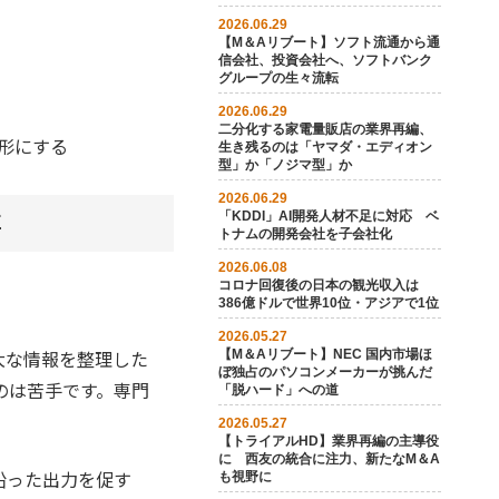
2026.06.29
【M＆Aリブート】ソフト流通から通
信会社、投資会社へ、ソフトバンク
グループの生々流転
2026.06.29
二分化する家電量販店の業界再編、
形にする
生き残るのは「ヤマダ・エディオン
型」か「ノジマ型」か
2026.06.29
事
「KDDI」AI開発人材不足に対応 ベ
トナムの開発会社を子会社化
2026.06.08
コロナ回復後の日本の観光収入は
386億ドルで世界10位・アジアで1位
2026.05.27
大な情報を整理した
【M＆A リブート】NEC 国内市場ほ
ぼ独占のパソコンメーカーが挑んだ
のは苦手です。専門
「脱ハード」への道
。
2026.05.27
【トライアルHD】業界再編の主導役
に 西友の統合に注力、新たなM＆A
沿った出力を促す
も視野に