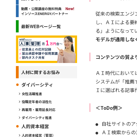
動画・公開講座の無料特典
従来の検索エンジ
インソースENERGYパートナー
し、ＡＩによる要
最新WEBページ一覧
る」ようになって
モデルが通用しな
コンテンツの質よ
人材に関するお悩み
ＡＩ時代において
システムが「推薦
ダイバーシティ
Ｉに選ばれる記事
女性活躍推進
役職定年者の活性化
＜ToDo例＞
再雇用・雇用延長対応
ダイバーシティ推進
自社サイトのア
人的資本経営
ＡＩ検索からの
人的資本経営（管理）