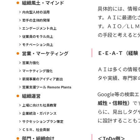
組織風土・マインド
具体的には、情報
内向型人材の活用
す。ＡＩに最適化
若手の主体的発揮
す。ＡＩＯ／LＬ
エンゲージメント向上
の手段と考えると
従業員のモラル向上
モチベーション向上
Ｅ-Ｅ-Ａ-Ｔ（経
営業・マーケティング
営業力強化
ＡＩは多くの情報
マーケティング強化
タや実績、専門家
新規事業のアイディア創出
営業支援ツール Remote Plants
Google等の検
組織運営
威性・信頼性）
で
上場に向けた社員教育
らに、見出しタグ
企業統治・ガバナンス
に設計することも
サクセッションプラン策定
ＣＳＲ、社会貢献
＜ToDo例＞
部門・組織向け