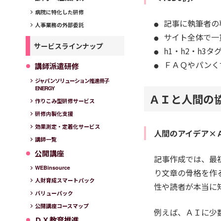
病院に特化した研修
記事に執筆者の
人事業務の外部委託
サイト全体で一
サービスラインナップ
h1・h2・h
ＦＡＱやパンく
講師派遣研修
ジャパンソリューション推進冊子
ENERGY
ＡＩと人間の
作りこみ型研修サービス
研修内製化支援
効果測定・定着化サービス
人間のアイデア×
講師一覧
公開講座
記事作成では、最
WEBinsource
り文章の骨格を作
人財育成スマートパック
性や読者が本当に
バリューパック
公開講座コースマップ
例えば、ＡＩに少
ＤＸ教育推進