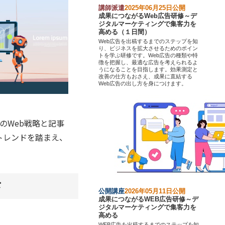
講師派遣
2025年06月25日公開
成果につながるWeb広告研修～デ
ジタルマーケティングで集客力を
高める（１日間）
Web広告を出稿するまでのステップを知
り、ビジネスを拡大させるためのポイン
トを学ぶ研修です。Web広告の種類や特
徴を把握し、最適な広告を考えられるよ
うになることを目指します。効果測定と
改善の仕方もおさえ、成果に直結する
Web広告の出し方を身につけます。
のWeb戦略と記事
トレンドを踏まえ、
。
下
公開講座
2026年05月11日公開
成果につながるWEB広告研修～デ
ジタルマーケティングで集客力を
高める
WEB広告を出稿するまでのステップを知