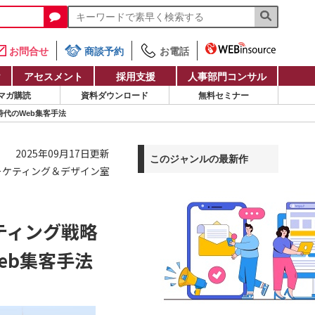
お問合せ
商談予約
お電話
け
アセスメント
採用支援
人事部門コンサル
マガ購読
資料ダウンロード
無料セミナー
時代のWeb集客手法
2025年09月17日更新
このジャンルの最新作
ーケティング＆デザイン室
ティング戦略
eb集客手法