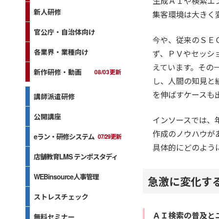
生成ＡＩや検索エ
新人研修
集客環境は大きく
官公庁・自治体向け
今や、従来のＳＥ
各業界・業種向け
ず、ＰＶやセッシ
えています。その
新作研修・動画
08/03更新
し、人間の知見と
を伸ばすケースも
講師派遣研修
公開講座
インソースでは、年
作成のノウハウが
eラン・研修システム
07/29更新
具体的にどのよう
店舗教育LMS テンポスタディ
WEBinsource人事管理
急激に変化す
ストレスチェック
ＡＩ検索の普及と
無料セミナー