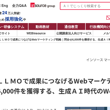
R Eng
全力Q&A
24
者
万人
突破!
採用強化
ため
中
ン
・
研修システム
動画教材
通信教育
行政機関向
Cサイト
WEBinsource
公開講座法人向けサービス
メル
ＬＬＭＯで成果につなげるWebマーケティング戦略｜問合せ6,000件を獲得する、生成ＡＩ
インソース マ
ＬＬＭＯで成果につなげるWebマーケ
,000件を獲得する、生成ＡＩ時代のW