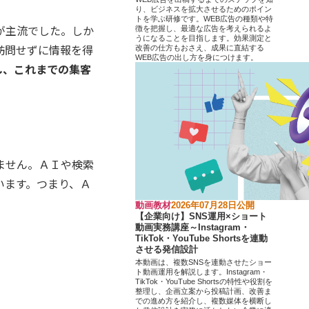
り、ビジネスを拡大させるためのポイン
トを学ぶ研修です。WEB広告の種類や特
が主流でした。しか
徴を把握し、最適な広告を考えられるよ
うになることを目指します。効果測定と
訪問せずに情報を得
改善の仕方もおさえ、成果に直結する
WEB広告の出し方を身につけます。
し、これまでの集客
ません。ＡＩや検索
います。つまり、Ａ
動画教材
2026年07月28日公開
【企業向け】SNS運用×ショート
動画実務講座～Instagram・
TikTok・YouTube Shortsを連動
させる発信設計
本動画は、複数SNSを連動させたショー
ト動画運用を解説します。Instagram・
TikTok・YouTube Shortsの特性や役割を
整理し、企画立案から投稿計画、改善ま
での進め方を紹介し、複数媒体を横断し