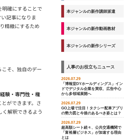
を明確にすることで
本ジャンルの新作講師派遣
すい記事になりま
より精緻にするため
本ジャンルの新作動画教材
本ジャンルの新作シリーズ
人事のお役立ちニュース
らこそ、独自のデー
2026.07.29
「博報堂DYホールディングス」イン
ドでデジタル企業を買収、広告中心
Ｔ（経験・専門性・権
から多領域展開へ
ことができます。さ
2026.07.29
GO上場で注目！タクシー配車アプリ
しく解釈できるよう
の勢力図と今後のあるべき姿とは？
2026.07.29
超高額シート続々、公共交通機関で
「富裕層ビジネス」が加速する理由
とは