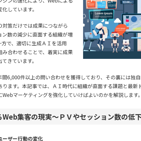
ンジンの進化により、Webによる
変化しています。
Ｏ対策だけでは成果につながら
ョン数の減少に直面する組織が増
一方で、適切に生成ＡＩを活用
組み合わせることで、着実に成果
出てきています。
間6,000件以上の問い合わせを獲得しており、その裏には独自
あります。本記事では、ＡＩ時代に組織が直面する課題と最新
にWebマーケティングを強化していけばよいのかを解説します
るWeb集客の現実～ＰＶやセッション数の低
ユーザー行動の変化