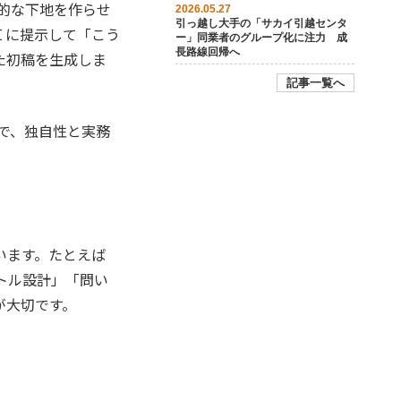
体的な下地を作らせ
2026.05.27
引っ越し大手の「サカイ引越センタ
Ｉに提示して「こう
ー」同業者のグループ化に注力 成
長路線回帰へ
た初稿を生成しま
記事一覧へ
とで、独自性と実務
います。たとえば
トル設計」「問い
が大切です。