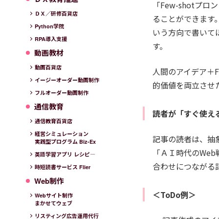
「Few-shot
ＤＸ／研修百貨店
ることができます
Python学院
いう方向で書いて
RPA導入支援
す。
動画教材
動画百貨店
人間のアイデア＋F
イージーオーダー動画制作
的価値を両立させ
フルオーダー動画制作
通信教育
読者が「すぐ使え
通信教育百貨店
経営シミュレーション
記事の読者は、抽
実践型プログラム Biz-Ex
「ＡＩ時代のWe
英語学習アプリ レシピ―
合わせにつながる
時短読書サービス Flier
Web制作
＜ToDo例＞
Webサイト制作
まかせてウェブ
リスティング広告運用代行