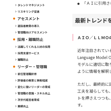
「ＡＩに引用さ
タレントマネジメント
リスキリング促進
アセスメント
最新トレンド
選抜者教育の導入
管理職向けアセスメント
ＡＩＯ／ＬＬＭＯ
採用・離職防止
活躍してくれる人材の採用
近年注目されているのが「
採用支援サービス
Language M
離職防止
モデルに適切に取
リーダー・管理職
ように情報を解釈
新任管理職研修
評価者の教育と事務軽減
ただし、最終的に
変化に強いリーダーの育成
工夫を凝らしても
管理職の意識・スキル向上
トを押さえつつも
次世代経営者育成
す。
業績向上