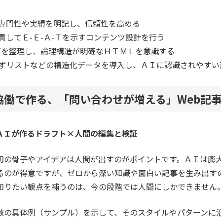
専門性や実績を明記し、信頼性を高める
貫してＥ-Ｅ-Ａ-Ｔを示すコンテンツ設計を行う
3タグを整理し、論理構造が明確なＨＴＭＬを意識する
ずリストなどの構造化データを導入し、ＡＩに認識されやすい
協働で作る、「問い合わせが増える」Web記
ＡＩが作るドラフト×人間の編集と検証
初の骨子やアイデアは人間が出すのがポイントです。ＡＩは膨
るのが得意ですが、ゼロから深い知識や面白い記事を生み出す
知りたい観点を補うのは、今の段階では人間にしかできません
数の具体例（サンプル）を示して、そのスタイルやパターンに