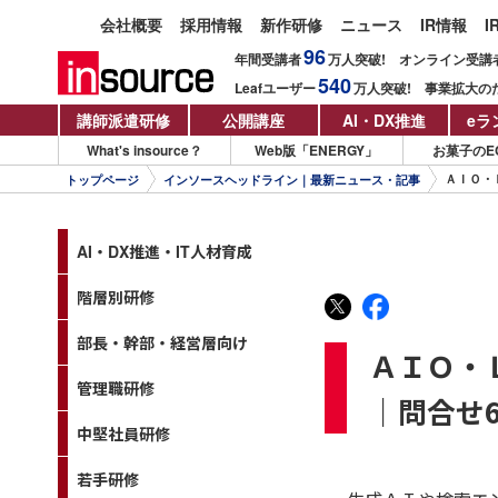
会社概要
採用情報
新作研修
ニュース
IR情報
I
96
年間受講者
万人
突破!
オンライン受講
540
Leafユーザー
万人
突破!
事業拡大の
講師派遣研修
公開講座
AI・DX推進
eラ
What's insource？
Web版「ENERGY」
お菓子のE
ＡＩＯ・
トップページ
インソースヘッドライン｜最新ニュース・記事
AI・DX推進・IT人材育成
階層別研修
部長・幹部・経営層向け
ＡＩＯ・
管理職研修
｜問合せ6
中堅社員研修
若手研修