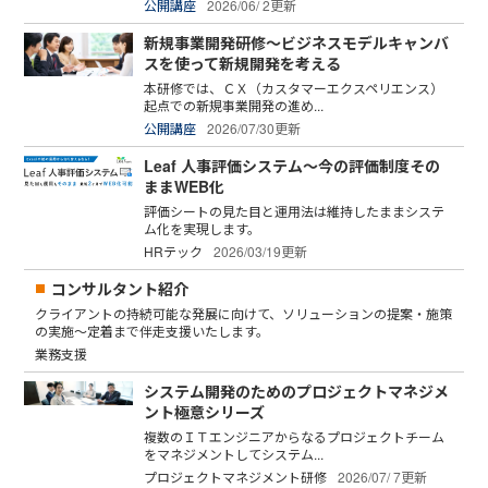
公開講座
2026/06/ 2更新
新規事業開発研修～ビジネスモデルキャンバ
スを使って新規開発を考える
本研修では、ＣＸ（カスタマーエクスペリエンス）
起点での新規事業開発の進め...
公開講座
2026/07/30更新
Leaf 人事評価システム～今の評価制度その
ままWEB化
評価シートの見た目と運用法は維持したままシステ
ム化を実現します。
HRテック
2026/03/19更新
コンサルタント紹介
クライアントの持続可能な発展に向けて、ソリューションの提案・施策
の実施～定着まで伴走支援いたします。
業務支援
システム開発のためのプロジェクトマネジメ
ント極意シリーズ
複数のＩＴエンジニアからなるプロジェクトチーム
をマネジメントしてシステム...
プロジェクトマネジメント研修
2026/07/ 7更新