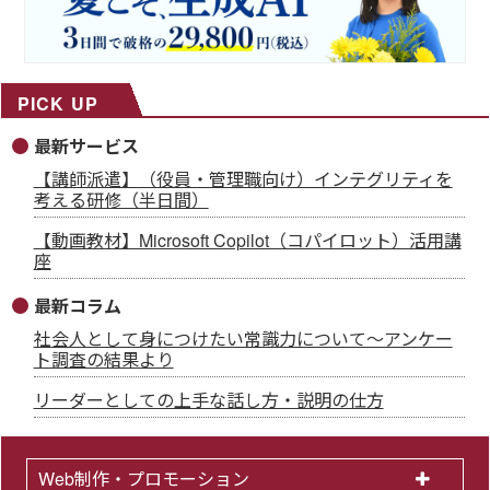
PICK UP
最新サービス
【講師派遣】（役員・管理職向け）インテグリティを
考える研修（半日間）
【動画教材】Microsoft Copilot（コパイロット）活用講
座
最新コラム
社会人として身につけたい常識力について～アンケー
ト調査の結果より
リーダーとしての上手な話し方・説明の仕方
Web制作・プロモーション