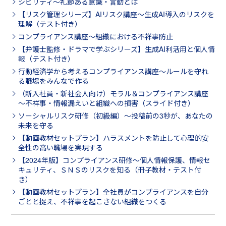
シビリティ～礼節ある意識・言動とは
【リスク管理シリーズ】AIリスク講座～生成AI導入のリスクを
理解（テスト付き）
コンプライアンス講座～組織における不祥事防止
【弁護士監修・ドラマで学ぶシリーズ】生成AI利活用と個人情
報（テスト付き）
行動経済学から考えるコンプライアンス講座～ルールを守れ
る職場をみんなで作る
（新入社員・新社会人向け）モラル＆コンプライアンス講座
～不祥事・情報漏えいと組織への損害（スライド付き）
ソーシャルリスク研修（初級編）～投稿前の3秒が、あなたの
未来を守る
【動画教材セットプラン】ハラスメントを防止して心理的安
全性の高い職場を実現する
【2024年版】コンプライアンス研修～個人情報保護、情報セ
キュリティ、ＳＮＳのリスクを知る（冊子教材・テスト付
き）
【動画教材セットプラン】全社員がコンプライアンスを自分
ごとと捉え、不祥事を起こさない組織をつくる