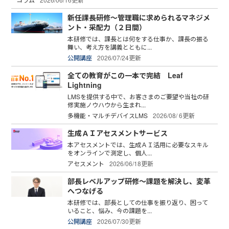
新任課長研修～管理職に求められるマネジメ
ント・采配力（２日間）
本研修では、課長とは何をする仕事か、課長の振る
舞い、考え方を講義とともに...
公開講座
2026/07/24更新
全ての教育がこの一本で完結 Leaf
Lightning
LMSを提供する中で、お客さまのご要望や当社の研
修実施ノウハウから生まれ...
多機能・マルチデバイスLMS
2026/08/ 6更新
生成ＡＩアセスメントサービス
本アセスメントでは、生成ＡＩ活用に必要なスキル
をオンラインで測定し、個人...
アセスメント
2026/06/18更新
部長レベルアップ研修～課題を解決し、変革
へつなげる
本研修では、部長としての仕事を振り返り、困って
いること、悩み、今の課題を...
公開講座
2026/07/30更新