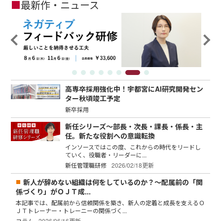
■
最新作・ニュース
高専卒採用強化中！宇都宮にAI研究開発セン
ター秋頃竣工予定
新卒採用
新任シリーズ～部長・次長・課長・係長・主
任。新たな役割への意識転換
インソースではこの度、これからの時代をリードし
ていく、役職者・リーダーに...
新任管理職研修
2026/02/18更新
新人が辞めない組織は何をしているのか？～配属前の「関
係づくり」がＯＪＴ成...
本記事では、配属前から信頼関係を築き、新人の定着と成長を支えるＯ
ＪＴトレーナー・トレーニーの関係づく...
コラム
2026/06/16更新