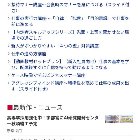
接待マナー講座～会食時のマナーを身につける（スライド付
き）
仕事の実行力講座～「自律」「協働」「目的意識」で仕事を
前に進める
【内定者スキルアップシリーズ】先輩・上司を驚かせない職
場での過ごし方
新人がぶつかりやすい「４つの壁」対策講座
仕事の進め方講座
【動画教材セットプラン】（新入社員向け）仕事の基本を学
び、配属後すぐに自信を持って動けるようになる
ケース映像で学ぶビジネスマナー講座
アグレッシブマインド講座～積極性を高めて仕事の成果を出
す（スライド付き）
■
最新作・ニュース
高専卒採用強化中！宇都宮にAI研究開発センタ
ー秋頃竣工予定
新卒採用