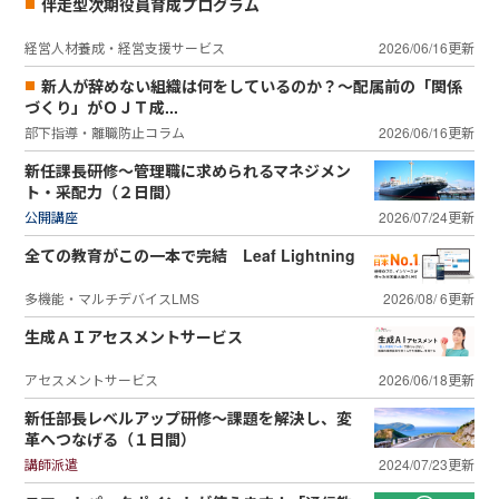
伴走型次期役員育成プログラム
経営人材養成・経営支援サービス
2026/06/16更新
新人が辞めない組織は何をしているのか？～配属前の「関係
づくり」がＯＪＴ成...
部下指導・離職防止コラム
2026/06/16更新
新任課長研修～管理職に求められるマネジメン
ト・采配力（２日間）
公開講座
2026/07/24更新
全ての教育がこの一本で完結 Leaf Lightning
多機能・マルチデバイスLMS
2026/08/ 6更新
生成ＡＩアセスメントサービス
アセスメントサービス
2026/06/18更新
新任部長レベルアップ研修～課題を解決し、変
革へつなげる（１日間）
講師派遣
2024/07/23更新