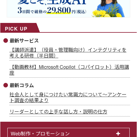
PICK UP
最新サービス
【講師派遣】（役員・管理職向け）インテグリティを
考える研修（半日間）
【動画教材】Microsoft Copilot（コパイロット）活用講
座
最新コラム
社会人として身につけたい常識力について～アンケー
ト調査の結果より
リーダーとしての上手な話し方・説明の仕方
Web制作・プロモーション