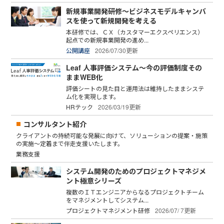
新規事業開発研修～ビジネスモデルキャンバ
スを使って新規開発を考える
本研修では、ＣＸ（カスタマーエクスペリエンス）
起点での新規事業開発の進め...
公開講座
2026/07/30更新
Leaf 人事評価システム～今の評価制度その
ままWEB化
評価シートの見た目と運用法は維持したままシステ
ム化を実現します。
HRテック
2026/03/19更新
コンサルタント紹介
クライアントの持続可能な発展に向けて、ソリューションの提案・施策
の実施～定着まで伴走支援いたします。
業務支援
システム開発のためのプロジェクトマネジメ
ント極意シリーズ
複数のＩＴエンジニアからなるプロジェクトチーム
をマネジメントしてシステム...
プロジェクトマネジメント研修
2026/07/ 7更新