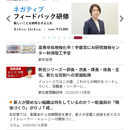
高専卒採用強化中！宇都宮にAI研究開発セン
ター秋頃竣工予定
新卒採用
新任シリーズ～部長・次長・課長・係長・主
任。新たな役割への意識転換
インソースではこの度、これからの時代をリードし
ていく、役職者・リーダーに...
新任管理職研修
2026/02/18更新
新人が辞めない組織は何をしているのか？～配属前の「関
係づくり」がＯＪＴ成...
本記事では、配属前から信頼関係を築き、新人の定着と成長を支えるＯ
ＪＴトレーナー・トレーニーの関係づく...
コラム
2026/06/16更新