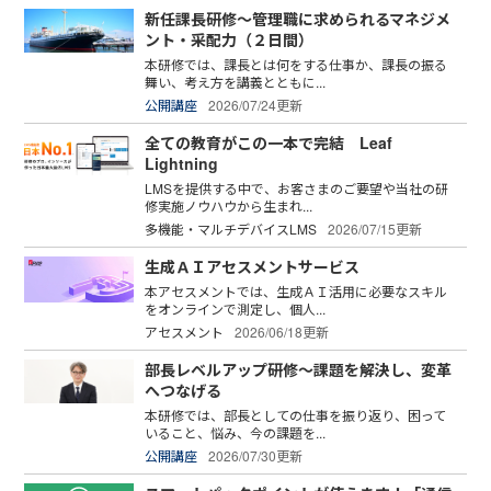
新任課長研修～管理職に求められるマネジメ
ント・采配力（２日間）
本研修では、課長とは何をする仕事か、課長の振る
舞い、考え方を講義とともに...
公開講座
2026/07/24更新
全ての教育がこの一本で完結 Leaf
Lightning
LMSを提供する中で、お客さまのご要望や当社の研
修実施ノウハウから生まれ...
多機能・マルチデバイスLMS
2026/07/15更新
生成ＡＩアセスメントサービス
本アセスメントでは、生成ＡＩ活用に必要なスキル
をオンラインで測定し、個人...
アセスメント
2026/06/18更新
部長レベルアップ研修～課題を解決し、変革
へつなげる
本研修では、部長としての仕事を振り返り、困って
いること、悩み、今の課題を...
公開講座
2026/07/30更新