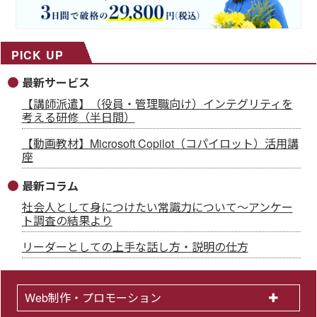
PICK UP
最新サービス
【講師派遣】（役員・管理職向け）インテグリティを
考える研修（半日間）
【動画教材】Microsoft Copilot（コパイロット）活用講
座
最新コラム
社会人として身につけたい常識力について～アンケー
ト調査の結果より
リーダーとしての上手な話し方・説明の仕方
Web制作・プロモーション