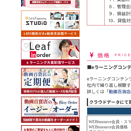
８．管理会
９．損益計
10．貸借
価格
PRIC
■eラーニングコン
eラーニングコンテン
社内で繰り返し視聴す
詳しくは「
動画百貨店
クラウドデータにて