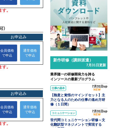
l.31
可）
ンソースブログ「東へ西へ」
ラム「パワークエリでできること
Excelの面倒な繰り返し作業を自
化して時短する」のご紹介
新作研修（講師派遣）
7月31日更新
業界随一の研修開発力を誇る
インソースの最新プログラム
7月31日up
仕事の基本
【熱意と覚悟のマインドセット】主
力となる人のための仕事の進め方研
修（１日間）
7月31日up
コミュニケーション
世代間コミュニケーション研修～文
化翻訳型マネジメントで実現する