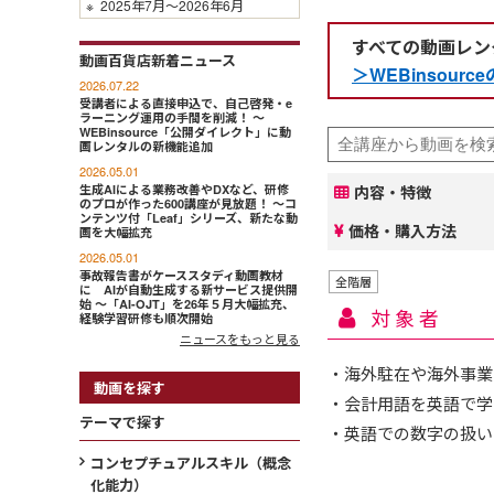
※
2025年7月～2026年6月
すべての動画レン
動画百貨店新着ニュース
＞WEBinsou
2026.07.22
受講者による直接申込で、自己啓発・e
ラーニング運用の手間を削減！ ～
WEBinsource「公開ダイレクト」に動
画レンタルの新機能追加
2026.05.01
生成AIによる業務改善やDXなど、研修
内容・特徴
のプロが作った600講座が見放題！ ～コ
ンテンツ付「Leaf」シリーズ、新たな動
価格・購入方法
画を大幅拡充
2026.05.01
事故報告書がケーススタディ動画教材
全階層
に AIが自動生成する新サービス提供開
始 ～「AI-OJT」を26年５月大幅拡充、
対象者
経験学習研修も順次開始
ニュースをもっと見る
・海外駐在や海外事業
動画を探す
・会計用語を英語で学
テーマで探す
・英語での数字の扱い
コンセプチュアルスキル（概念
化能力）