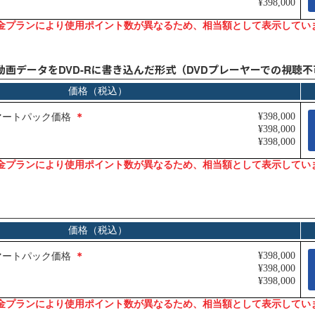
Ju
動画データをDVD-Rに書き込んだ形式（DVDプレーヤーでの視聴不
イ
コ
～
動