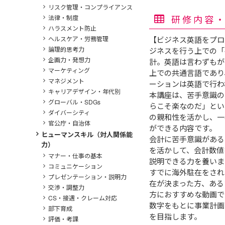
リスク管理・コンプライアンス
研修内容
法律・制度
ハラスメント防止
ヘルスケア・労務管理
【ビジネス英語をプロ
論理的思考力
ジネスを行う上での「
企画力・発想力
計。英語は言わずもが
マーケティング
上での共通言語であり
マネジメント
ーションは英語で行わ
キャリアデザイン・年代別
本講座は、苦手意識の
グローバル・SDGs
らこそ楽なのだ」とい
ダイバーシティ
の親和性を活かし、一
官公庁・自治体
ができる内容です。
ヒューマンスキル（対人関係能
会計に苦手意識がある
力）
を活かして、会計数値
マナー・仕事の基本
説明できる力を養いま
コミュニケーション
すでに海外駐在をされ
プレゼンテーション・説明力
在が決まった方、ある
交渉・調整力
方におすすめな動画で
CS・接遇・クレーム対応
数字をもとに事業計画
部下育成
を目指します。
評価・考課