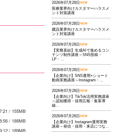
2026年07月28日
医療業界向けカスタマーハラスメ
ント対策講座
2026年07月28日
建設業界向けカスタマーハラスメ
ント対策講座
2026年07月28日
【実務直結】生成AIで進めるコン
テンツ制作講座～SNS投稿・
LP・...
2026年07月28日
【企業向け】SNS運用×ショート
動画実務講座～Instagram・...
2026年07月28日
【企業向け】TikTok活用実務講座
～認知獲得・採用広報・集客導
線...
7:21
155MB
2026年07月28日
8:56
188MB
【企業向け】Instagram運用実務
講座～発信・採用・来店につな...
9:12
189MB