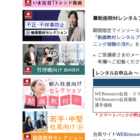
■動画教材レンタル
期間限定でインソース
「
動画教材レンタルプ
ニング視聴の流れ
」を
ご受講者さまのメー
考欄へご記載くださ
レンタルお申込み 
会員サイト
WEBinsour