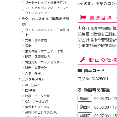
リーダーシップ・意思決定力
※その他、英語のコン
チームビルディング・プロジェ
クトマネジメント
到達目標
テクニカルスキル（業務遂行能
力）
①会計用語や損益計算
タイムマネジメント・生産性向
②英語で数値を正確に
上
③会計指標や管理会計
文書・資料作成
④事業計画や経営戦略
営業
業務改善・マニュアル作成
問題・課題解決力
動画の仕
電話応対・コールセンター
財務・管理会計
商品コード
人事・採用
商品No.DIA25001
デジタルスキル
AI・生成AI
動画時間/容量
DX基礎
統計・データ分析
00:08:23
2
動画1
OA・ツール活用
00:08:33
1
動画4
情報セキュリティ
AI時代のビジネススキル
00:07:36
1
動画7