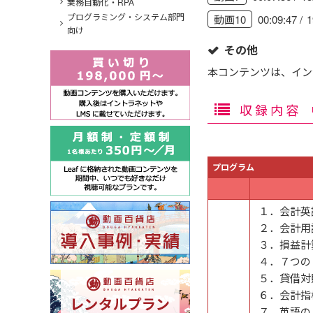
業務自動化・RPA
プログラミング・システム部門
00:09:47
動画10
向け
その他
本コンテンツは、イン
収録内容
プログラム
１．会計英
２．会計用
３．損益計
４．７つの
５．貸借対
６．会計指
７．英語の