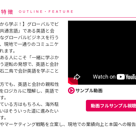
・特徴
OUTLINE・FEATURE
から学ぶ！】グローバルでビ
共通言語」である英語と会
なグローバルビジネスを行う
、現地で一通りのコミュニケ
れます。
ある人にこそ「一緒に学ぶか
う逆転の発想で、英語と会計
石二鳥で会計英語を学ぶこと
方でも、英語と会計の親和性
サンプル動画
をロジカルに理解し、英語で
す。
ている方はもちろん、海外駐
動画フルサンプル視
いはそういった道に進みたい
す。
やマーケティング戦略を立案し、現地での業績向上と本国への報