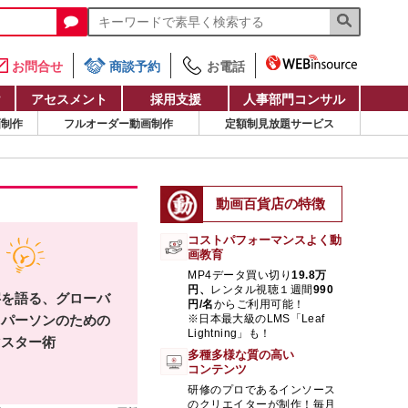
お問合せ
商談予約
お電話
け
アセスメント
採用支援
人事部門コンサル
画制作
フルオーダー動画制作
定額制見放題サービス
動画百貨店の特徴
コストパフォーマンスよく動
画教育
MP4データ買い切り
19.8万
円、
レンタル視聴１週間
990
字を語る、グローバ
円/名
からご利用可能！
スパーソンのための
※日本最大級のLMS「Leaf
Lightning」も！
マスター術
多種多様な質の高い
コンテンツ
研修のプロであるインソース
のクリエイターが制作！毎月