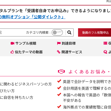
商品
タルプランを「受講者自身でお申込み」できるようになりまし
rceの無料オプション「公開ダイレクト」
カテゴリ内検索 :
OFF
動画のフル視聴申込
サンプル視聴
到達目標
似たテーマの動画
関連サービス
よくあるお悩み
英語で会計データを説明で
に関わるビジネスパーソンの方
会計用語を英語で理解する
びたい方
本国への報告で英語の「数
に自信を持ちたい方
不安がある
海外拠点での業績管理に自