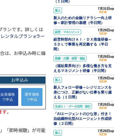
（１日間）
7月31日up
新人
新人のための金融リテラシー向上研
修～家計管理の基礎（半日間）
プランです。詳しくは
7月29日up
経営・マネジメント
レンタルプラン eラー
経営幹部向けＡＩ・ＤＸ推進研修～
ＳＤＬで事業を再定義する（半日
間）
場合は、お申込み時に備
7月29日up
医療・介護・保育・福祉
（福祉業界向け）多様な働き方を支
えるマネジメント研修（半日間）
7月29日up
新人
新人フォロー研修～レジリエンスを
身につけ、正解がない仕事を乗り越
える（１日間）
7月29日up
生成ＡＩ・データ活用・統計
「AIエージェントのひな形」付き！
自組織特化型AIエージェント作成研
修（２日間）
」
「即時視聴」
が可能
7月29日up
新人