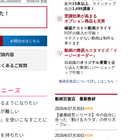
No.DIA25001
25/05/16 更新
新作
15本以上、
ラインナップ
合計
1,489講座！
た！
受講効果が高まる
オプション商品も充実
確認テスト
や
動画スライド
PDFの購入が可能！
※テストがない動画は制作も
お問合せはこちら
承ります
動画の簡易カスタマイズ「イ
収録内容
ージーオーダー」
自組織の
オリジナル要素
を盛
よくあるご質問
り込んだ教材にバージョンア
ップ可能！
動画百貨店について詳しくはこちら
・ニーズ
動画百貨店 最新教材
きるようになりたい
2026年07月30日
のが難しい
【健康経営シリーズ】今の自分に
値」を使いこなすことに
合った「動けるカラダ」の作り方
～フレ...
信を持ちたい
2026年07月30日