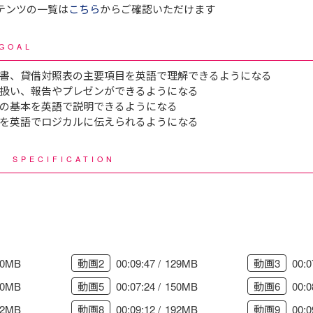
テンツの一覧は
こちら
からご確認いただけます
GOAL
書、貸借対照表の主要項目を英語で理解できるようになる
扱い、報告やプレゼンができるようになる
の基本を英語で説明できるようになる
を英語でロジカルに伝えられるようになる
様
SPECIFICATION
00MB
00:09:47
129MB
00:0
動画2
動画3
70MB
00:07:24
150MB
00:0
動画5
動画6
52MB
00:09:12
192MB
00:0
動画8
動画9