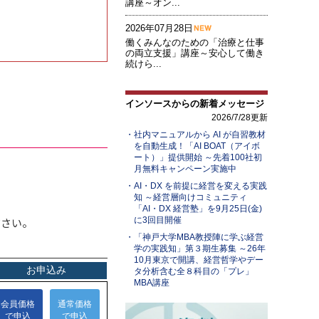
講座～オン...
2026年07月28日
働くみんなのための「治療と仕事
の両立支援」講座～安心して働き
続けら...
インソースからの新着メッセージ
2026/7/28更新
社内マニュアルから AI が自習教材
を自動生成！「AI BOAT（アイボ
ート）」提供開始 ～先着100社初
月無料キャンペーン実施中
AI・DX を前提に経営を変える実践
知 ～経営層向けコミュニティ
「AI・DX 経営塾」を9月25日(金)
ださい。
に3回目開催
「神戸大学MBA教授陣に学ぶ経営
学の実践知」第３期生募集 ～26年
10月東京で開講、経営哲学やデー
タ分析含む全８科目の「プレ」
MBA講座