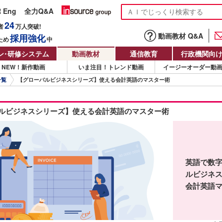
R Eng
全力Q&A
24
者
万人
突破!
動画教材 Q&A
採用強化
ため
中
ン
・
研修システム
動画教材
通信教育
行政機関向
NEW！新作動画
いま注目！トレンド動画
イージーオーダー動
一覧
【グローバルビジネスシリーズ】使える会計英語のマスター術
ルビジネスシリーズ】使える会計英語のマスター術
英語で数
ルビジネ
会計英語