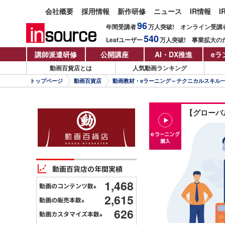
会社概要
採用情報
新作研修
ニュース
IR情報
I
96
年間受講者
万人
突破!
オンライン受講
540
Leafユーザー
万人
突破!
事業拡大の
講師派遣研修
公開講座
AI・DX推進
eラ
動画百貨店とは
人気動画ランキング
トップページ
動画百貨店
動画教材・eラーニング～テクニカルスキル
【グローバ
動画百貨店の年間実績
1,468
動画のコンテンツ数
※
2,615
動画の販売本数
※
626
動画カスタマイズ本数
※