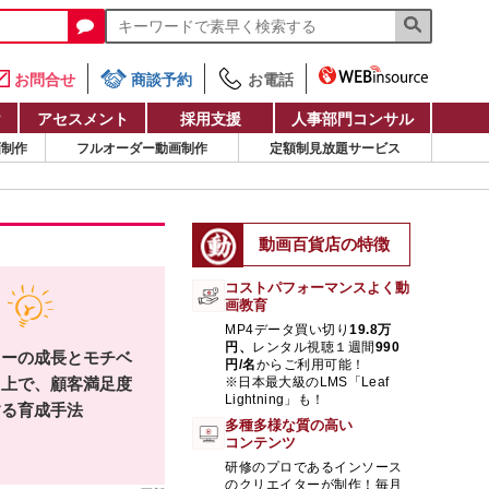
お問合せ
商談予約
お電話
け
アセスメント
採用支援
人事部門コンサル
画制作
フルオーダー動画制作
定額制見放題サービス
動画百貨店の特徴
コストパフォーマンスよく動
画教育
MP4データ買い切り
19.8万
円、
レンタル視聴１週間
990
ターの成長とモチベ
円/名
からご利用可能！
向上で、顧客満足度
※日本最大級のLMS「Leaf
Lightning」も！
する育成手法
多種多様な質の高い
コンテンツ
研修のプロであるインソース
のクリエイターが制作！毎月