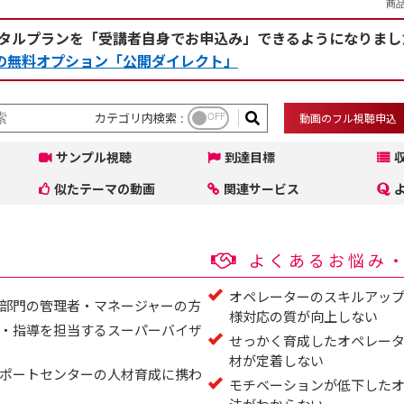
商品
タルプランを「受講者自身でお申込み」できるようになりまし
rceの無料オプション「公開ダイレクト」
カテゴリ内検索 :
OFF
動画のフル視聴申込
サンプル視聴
到達目標
似たテーマの動画
関連サービス
よくあるお悩み
オペレーターのスキルアッ
部門の管理者・マネージャーの方
様対応の質が向上しない
・指導を担当するスーパーバイザ
せっかく育成したオペレー
材が定着しない
ポートセンターの人材育成に携わ
モチベーションが低下した