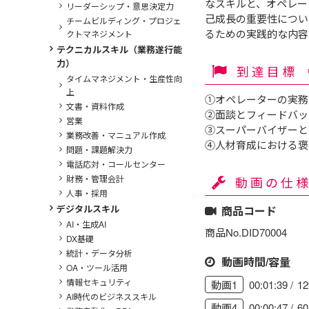
なスキルと、オペレー
リーダーシップ・意思決定力
己成長の重要性につい
チームビルディング・プロジェ
るための実践的な内容
クトマネジメント
テクニカルスキル（業務遂行能
力）
到達目標
タイムマネジメント・生産性向
上
①オペレーターの実務
文書・資料作成
②面談とフィードバッ
営業
③スーパーバイザーと
業務改善・マニュアル作成
④人材育成における褒
問題・課題解決力
電話応対・コールセンター
財務・管理会計
動画の仕
人事・採用
デジタルスキル
商品コード
AI・生成AI
商品No.DID70004
DX基礎
統計・データ分析
動画時間/容量
OA・ツール活用
情報セキュリティ
00:01:39
1
動画1
AI時代のビジネススキル
00:00:47
6
動画4