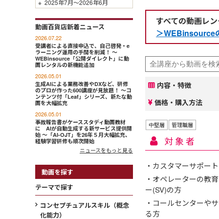
※
2025年7月～2026年6月
すべての動画レン
動画百貨店新着ニュース
＞WEBinsou
2026.07.22
受講者による直接申込で、自己啓発・e
ラーニング運用の手間を削減！ ～
WEBinsource「公開ダイレクト」に動
画レンタルの新機能追加
2026.05.01
生成AIによる業務改善やDXなど、研修
内容・特徴
のプロが作った600講座が見放題！ ～コ
ンテンツ付「Leaf」シリーズ、新たな動
価格・購入方法
画を大幅拡充
2026.05.01
事故報告書がケーススタディ動画教材
中堅層
管理職層
に AIが自動生成する新サービス提供開
始 ～「AI-OJT」を26年５月大幅拡充、
対象者
経験学習研修も順次開始
ニュースをもっと見る
・カスタマーサポート
動画を探す
・オペレーターの教育
テーマで探す
ー(SV)の方
・コールセンターやサ
コンセプチュアルスキル（概念
る方
化能力）