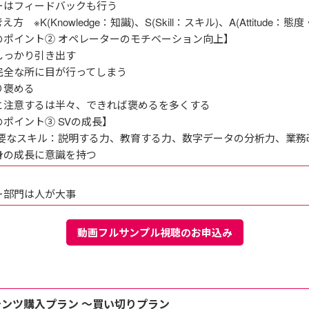
はフィードバックも行う
 ※K(Knowledge：知識)、S(Skill：スキル)、A(Attitude：態
のポイント② オペレーターのモチベーション向上】
っかり引き出す
全な所に目が行ってしまう
褒める
注意するは半々、できれば褒めるを多くする
ポイント③ SVの成長】
要なスキル：説明する力、教育する力、数字データの分析力、業務
の成長に意識を持つ
ー部門は人が大事
動画フルサンプル視聴のお申込み
E
テンツ購入プラン ～買い切りプラン