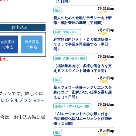
（１日間）
7月31日up
新人
新人のための金融リテラシー向上研
修～家計管理の基礎（半日間）
7月29日up
経営・マネジメント
経営幹部向けＡＩ・ＤＸ推進研修～
ＳＤＬで事業を再定義する（半日
間）
7月29日up
医療・介護・保育・福祉
（福祉業界向け）多様な働き方を支
えるマネジメント研修（半日間）
7月29日up
新人
新人フォロー研修～レジリエンスを
プランです。詳しくは
身につけ、正解がない仕事を乗り越
える（１日間）
レンタルプラン eラー
7月29日up
生成ＡＩ・データ活用・統計
「AIエージェントのひな形」付き！
場合は、お申込み時に備
自組織特化型AIエージェント作成研
修（２日間）
7月29日up
新人