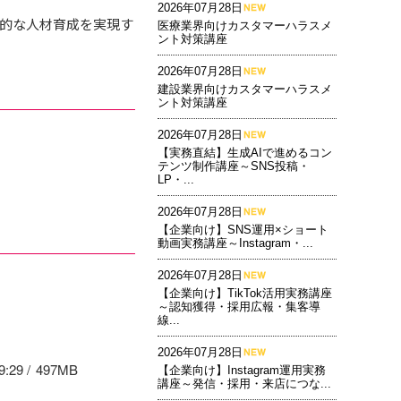
2026年07月28日
的な人材育成を実現す
医療業界向けカスタマーハラスメ
ント対策講座
2026年07月28日
建設業界向けカスタマーハラスメ
ント対策講座
2026年07月28日
【実務直結】生成AIで進めるコン
テンツ制作講座～SNS投稿・
LP・...
2026年07月28日
【企業向け】SNS運用×ショート
動画実務講座～Instagram・...
2026年07月28日
【企業向け】TikTok活用実務講座
～認知獲得・採用広報・集客導
線...
2026年07月28日
9:29
497MB
【企業向け】Instagram運用実務
講座～発信・採用・来店につな...