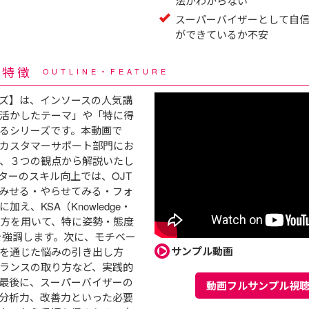
法がわからない
スーパーバイザーとして自
ができているか不安
・特徴
OUTLINE・FEATURE
ズ】は、インソースの人気講
活かしたテーマ」や「特に得
るシリーズです。本動画で
カスタマーサポート部門にお
、３つの観点から解説いたし
ターのスキル向上では、OJT
みせる・やらせてみる・フォ
え、KSA（Knowledge・
e）の考え方を用いて、特に姿勢・態度
要性を強調します。次に、モチベー
サンプル動画
を通じた悩みの引き出し方
ランスの取り方など、実践的
最後に、スーパーバイザーの
動画フルサンプル視
分析力、改善力といった必要