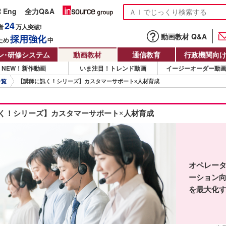
R Eng
全力Q&A
24
者
万人
突破!
動画教材 Q&A
採用強化
ため
中
ン
・
研修システム
動画教材
通信教育
行政機関向
NEW！新作動画
いま注目！トレンド動画
イージーオーダー動
一覧
【講師に訊く！シリーズ】カスタマーサポート×人材育成
く！シリーズ】カスタマーサポート×人材育成
オペレー
ーション
を最大化