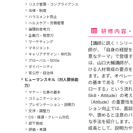
リスク管理・コンプライアンス
法律・制度
ハラスメント防止
ヘルスケア・労務管理
論理的思考力
研修内容
企画力・発想力
マーケティング
【講師に訊く！シリー
マネジメント
師が、「自身の経歴を
キャリアデザイン・年代別
意なテーマ」で登壇す
グローバル・SDGs
は、山口大輔講師が、
ダイバーシティ
ける人材育成の要点を
官公庁・自治体
ます。まず、オペレー
ヒューマンスキル（対人関係能
の基本である「やって
力）
ローする」という流れに加
マナー・仕事の基本
Skill・Attitud
コミュニケーション
（Attitude）の重
プレゼンテーション・説明力
ション向上では、面談
交渉・調整力
や、褒めると注意のバ
CS・接遇・クレーム対応
な手法を紹介します。
部下育成
成長として、説明力や
評価・考課