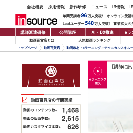
会社概要
採用情報
新作研修
ニュース
IR情報
I
96
年間受講者
万人
突破!
オンライン受講
540
Leafユーザー
万人
突破!
事業拡大の
講師派遣研修
公開講座
AI・DX推進
eラ
動画百貨店とは
人気動画ランキング
トップページ
動画百貨店
動画教材・eラーニング～テクニカルスキル
【講師に訊
動画百貨店の年間実績
1,468
動画のコンテンツ数
※
2,615
動画の販売本数
※
626
動画カスタマイズ本数
※