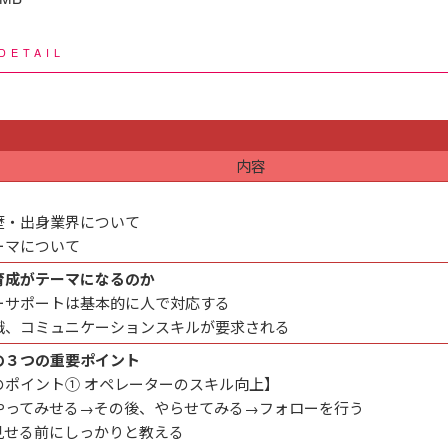
DETAIL
内容
歴・出身業界について
ーマについて
育成がテーマになるのか
ーサポートは基本的に人で対応する
識、コミュニケーションスキルが要求される
の３つの重要ポイント
のポイント① オペレーターのスキル向上】
ってみせる→その後、やらせてみる→フォローを行う
せる前にしっかりと教える