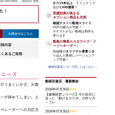
No.DID70004
26/03/27 更新
新作
15本以上、
ラインナップ
合計
1,489講座！
た！
受講効果が高まる
オプション商品も充実
確認テスト
や
動画スライド
PDFの購入が可能！
※テストがない動画は制作も
お問合せはこちら
承ります
動画の簡易カスタマイズ「イ
収録内容
ージーオーダー」
自組織の
オリジナル要素
を盛
よくあるご質問
り込んだ教材にバージョンア
ップ可能！
動画百貨店について詳しくはこちら
・ニーズ
動画百貨店 最新教材
プがうまくいかず、お客
2026年07月30日
【健康経営シリーズ】今の自分に
ターが辞めてしまい、人
合った「動けるカラダ」の作り方
～フレ...
オペレーターへの対応方
2026年07月30日