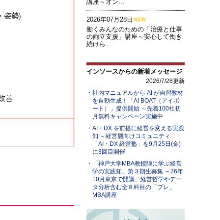
講座～オン...
度・姿勢)
2026年07月28日
働くみんなのための「治療と仕事
の両立支援」講座～安心して働き
続けら...
インソースからの新着メッセージ
2026/7/28更新
社内マニュアルから AI が自習教材
改善
を自動生成！「AI BOAT（アイボ
ート）」提供開始 ～先着100社初
月無料キャンペーン実施中
AI・DX を前提に経営を変える実践
知 ～経営層向けコミュニティ
「AI・DX 経営塾」を9月25日(金)
に3回目開催
「神戸大学MBA教授陣に学ぶ経営
学の実践知」第３期生募集 ～26年
10月東京で開講、経営哲学やデー
タ分析含む全８科目の「プレ」
MBA講座