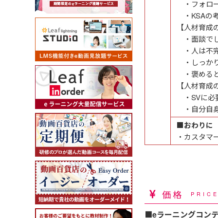
・フォロー
・KSAの考え方
【人材育成
・面談でし
・人は不完
・しっかり
・褒めると
【人材育成の
・SVに必
・自分自身
■おわりに
・カスタマ
価格
PRIC
■eラーニングコン