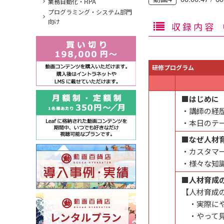
業務自動化・RPA
プログラミング・システム部門
向け
収録内容
研修プログラム
■はじめに
・講師の経
・本日のテ
■なぜ人材
・カスタマ
・様々な知
■人材育成
【人材育成
・実際にや
・やって見