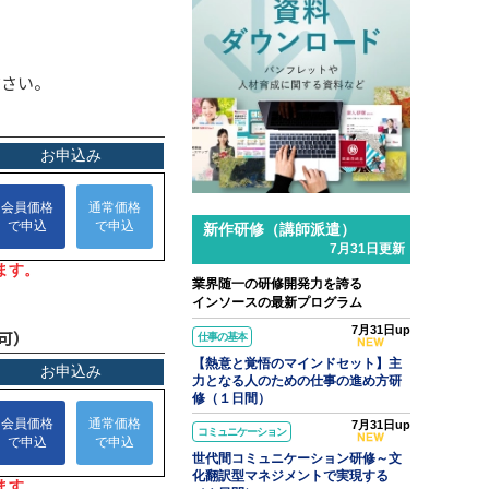
ださい。
l.31
ンソースブログ「東へ西へ」
ラム「パワークエリでできること
Excelの面倒な繰り返し作業を自
化して時短する」のご紹介
新作研修（講師派遣）
7月31日更新
業界随一の研修開発力を誇る
インソースの最新プログラム
7月31日up
可）
仕事の基本
【熱意と覚悟のマインドセット】主
力となる人のための仕事の進め方研
修（１日間）
7月31日up
コミュニケーション
世代間コミュニケーション研修～文
化翻訳型マネジメントで実現する