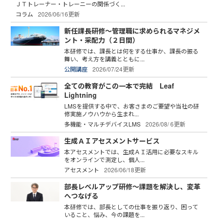
ＪＴトレーナー・トレーニーの関係づく...
コラム
2026/06/16更新
新任課長研修～管理職に求められるマネジメ
ント・采配力（２日間）
本研修では、課長とは何をする仕事か、課長の振る
舞い、考え方を講義とともに...
公開講座
2026/07/24更新
全ての教育がこの一本で完結 Leaf
Lightning
LMSを提供する中で、お客さまのご要望や当社の研
修実施ノウハウから生まれ...
多機能・マルチデバイスLMS
2026/08/ 6更新
生成ＡＩアセスメントサービス
本アセスメントでは、生成ＡＩ活用に必要なスキル
をオンラインで測定し、個人...
アセスメント
2026/06/18更新
部長レベルアップ研修～課題を解決し、変革
へつなげる
本研修では、部長としての仕事を振り返り、困って
いること、悩み、今の課題を...