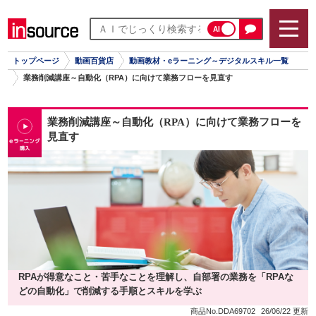
AI
トップページ
動画百貨店
動画教材・eラーニング～デジタルスキル一覧
業務削減講座～自動化（RPA）に向けて業務フローを見直す
業務削減講座～自動化（RPA）に向けて業務フローを
見直す
RPAが得意なこと・苦手なことを理解し、自部署の業務を「RPAな
どの自動化」で削減する手順とスキルを学ぶ
商品No.DDA69702
26/06/22 更新