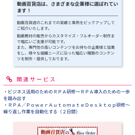
動画百貨店は、さまざまな企業様に選ばれてい
ます！
動画百貨店のこれまでの実績と事例をピックアップして
ご紹介いたします。
動画教材の販売からカスタマイズ・フルオーダー制作ま
で幅広いご支援が可能です。
また、専門性の高いコンテンツをお持ちの企業様と協業
をし、様々な組織ニーズに沿った幅広い種類のコンテン
ツを制作・提供しております。
関連サービス
・ビジネス活用のためのＲＰＡ研修～ＲＰＡ導入のための一歩
を踏み出す
・ＲＰＡ／ＰｏｗｅｒＡｕｔｏｍａｔｅＤｅｓｋｔｏｐ研修～
繰り返し作業を自動化する（２日間）