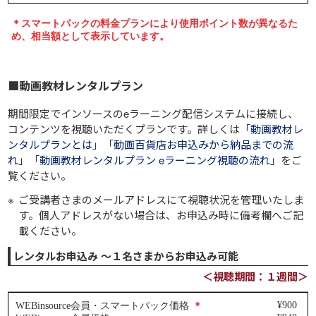
■動画教材レンタルプラン
期間限定でインソースのeラーニング配信システムに接続し、
コンテンツを視聴いただくプランです。詳しくは「
動画教材レ
ンタルプランとは
」「
動画百貨店お申込みから納品までの流
れ
」「
動画教材レンタルプラン eラーニング視聴の流れ
」をご
覧ください。
ご受講者さまのメールアドレスにて視聴状況を管理いたしま
す。個人アドレスがない場合は、お申込み時に備考欄へご記
載ください。
レンタルお申込み ～１名さまからお申込み可能
＜視聴期間：１週間＞