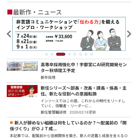
■
最新作・ニュース
高専卒採用強化中！宇都宮にAI研究開発セン
ター秋頃竣工予定
新卒採用
新任シリーズ～部長・次長・課長・係長・主
任。新たな役割への意識転換
インソースではこの度、これからの時代をリードし
ていく、役職者・リーダーに...
新任管理職研修
2026/02/18更新
新人が辞めない組織は何をしているのか？～配属前の「関
係づくり」がＯＪＴ成...
本記事では、配属前から信頼関係を築き、新人の定着と成長を支えるＯ