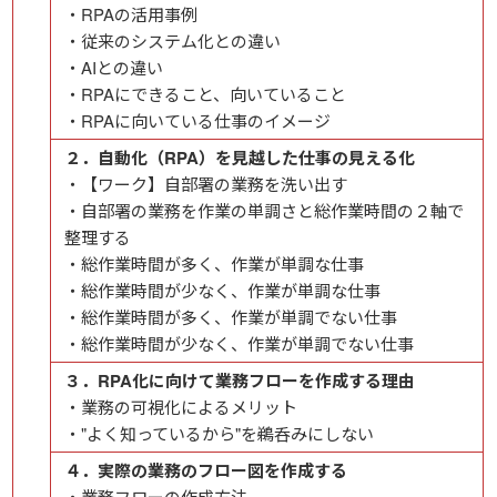
・RPAの活用事例
・従来のシステム化との違い
・AIとの違い
・RPAにできること、向いていること
・RPAに向いている仕事のイメージ
２．自動化（RPA）を見越した仕事の見える化
・【ワーク】自部署の業務を洗い出す
・自部署の業務を作業の単調さと総作業時間の２軸で
整理する
・総作業時間が多く、作業が単調な仕事
・総作業時間が少なく、作業が単調な仕事
・総作業時間が多く、作業が単調でない仕事
・総作業時間が少なく、作業が単調でない仕事
３．RPA化に向けて業務フローを作成する理由
・業務の可視化によるメリット
・"よく知っているから"を鵜呑みにしない
４．実際の業務のフロー図を作成する
・業務フローの作成方法