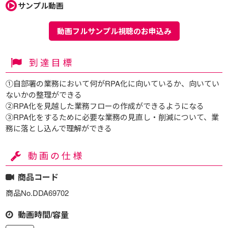
サンプル動画
動画フルサンプル視聴のお申込み
到達目標
①自部署の業務において何がRPA化に向いているか、向いてい
ないかの整理ができる
②RPA化を見越した業務フローの作成ができるようになる
③RPA化をするために必要な業務の見直し・削減について、業
務に落とし込んで理解ができる
動画の仕様
商品コード
商品No.DDA69702
動画時間/容量