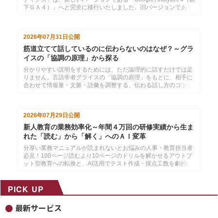
下ＧＡ４）」へと完全に移行いたしました。旧バージョンである
「ユニバーサルアナリティク...
2026年07月31日
公開
筋道立てて話しているのに伝わらないのはなぜ？～グラ
イスの「協調の原理」から探る
分かりやすい説明をするためには、ただ論理的に話すだけでは足
りません。言語学者グライスの「協調の原理」をもとに、相手に
合わせて情報量・文脈・語彙を調整する、伝わる話し方のコツを
紹介します。
2026年07月29日
公開
新人教育の業務効率化～年間４万回の研修実績から生ま
れた「読む」から「解く」へのＡＩ変革
分厚い業務マニュアルが読まれないとお悩みの人事・教育担当者
必見！100ページ読むより10ページのドリルを解かせるアウトプ
ット型教育への転換と、AI活用でテスト作成・採点工数を劇的に
削減する方法を解説。
PICK UP
最新サービス