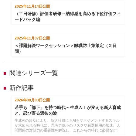
2025年11月14日
公開
（半日研修）評価者研修～納得感を高める下位評価フィ
ードバック編
2025年11月07日
公開
＜課題解決ワークセッション＞離職防止策策定（２日
間）
関連シリーズ一覧
■
新作記事
■
2026年08月03日
公開
若手も「部下」を持つ時代～生成ＡＩが変える新人育成
と、忍び寄る選抜の波
生成AIの普及により、新入社員にもAIをマネジメントするスキル
が求められる時代に。思考力低下のリスクや厳選採用の加速、人
間関係の対話力の重要性を解説し、これからの時代に必要な2つ
のコミュニケーション力と効果的な育成法を提言します。