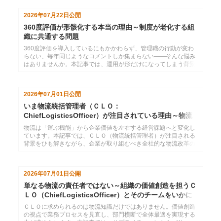
2026年07月22日
公開
360度評価が形骸化する本当の理由～制度が老化する組
織に共通する問題
360度評価を導入しているにもかかわらず、管理職の行動が変わ
らない、毎年同じようなコメントしか集まらない――そんな悩み
はありませんか。本記事では、運用が形だけになってしまう背景
を組織や人の心理から読み解き、人材育成につながる仕組みへ見
直すための視点を解説します。
2026年07月01日
公開
いま物流統括管理者（ＣＬＯ：
ChiefLogisticsOfficer）が注目されている理由～物流
2024年問題のその先へ
物流は「運ぶ機能」から企業価値を左右する経営課題へと変化し
ています。本記事では、ＣＬＯ（物流統括管理者）が注目される
背景をひも解きながら、企業が取り組むべき全社的な物流改革の
方向性について考えます。
2026年07月01日
公開
単なる物流の責任者ではない～組織の価値創造を担うＣ
ＬＯ（ChiefLogisticsOfficer）とそのチームをいかに
育てるか
ＣＬＯに求められるのは物流知識だけではありません。価値創造
の視点で業務プロセスを見直し、部門横断で全体最適を実現する