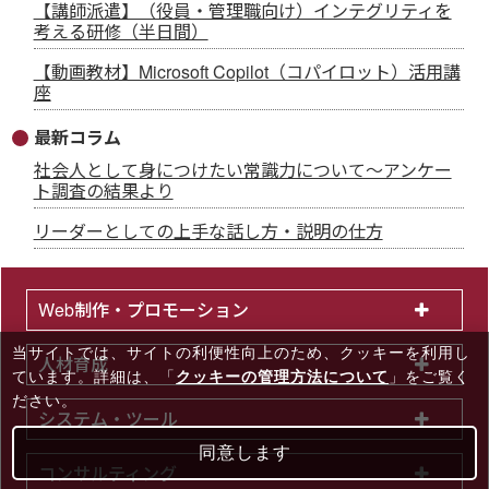
【講師派遣】（役員・管理職向け）インテグリティを
考える研修（半日間）
【動画教材】Microsoft Copilot（コパイロット）活用講
座
最新コラム
社会人として身につけたい常識力について～アンケー
ト調査の結果より
リーダーとしての上手な話し方・説明の仕方
Web制作・プロモーション
当サイトでは、サイトの利便性向上のため、クッキーを利⽤し
人材育成
ています。詳細は、「
クッキーの管理方法について
」をご覧く
ださい。
システム・ツール
同意します
コンサルティング