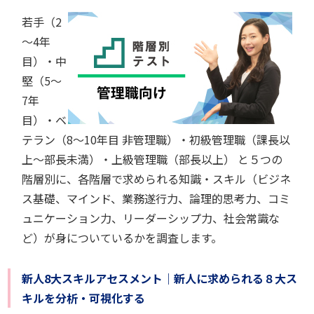
若手（2
～4年
目）・中
堅（5～
7年
目）・ベ
テラン（8～10年目 非管理職）・初級管理職（課長以
上～部長未満）・上級管理職（部長以上） と５つの
階層別に、各階層で求められる知識・スキル（ビジネ
ス基礎、マインド、業務遂行力、論理的思考力、コミ
ュニケーション力、リーダーシップ力、社会常識な
ど）が身についているかを調査します。
新人8大スキルアセスメント｜新人に求められる８大ス
キルを分析・可視化する