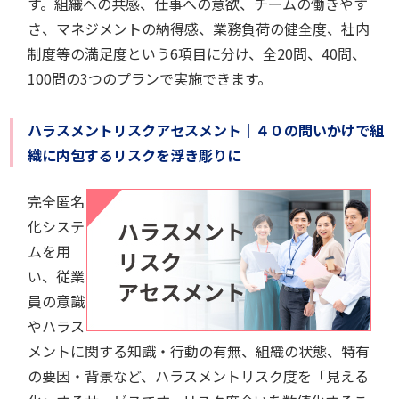
す。組織への共感、仕事への意欲、チームの働きやす
さ、マネジメントの納得感、業務負荷の健全度、社内
制度等の満足度という6項目に分け、全20問、40問、
100問の3つのプランで実施できます。
ハラスメントリスクアセスメント｜４０の問いかけで組
織に内包するリスクを浮き彫りに
完全匿名
化システ
ムを用
い、従業
員の意識
やハラス
メントに関する知識・行動の有無、組織の状態、特有
の要因・背景など、ハラスメントリスク度を「見える