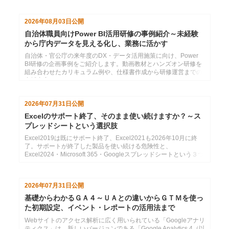
2026年08月03日
公開
自治体職員向けPower BI活用研修の事例紹介～未経験
から庁内データを見える化し、業務に活かす
自治体・官公庁の来年度のDX・データ活用施策に向け、Power
BI研修の企画事例をご紹介します。動画教材とハンズオン研修を
組み合わせたカリキュラム例や、仕様書作成から研修運営までの
支援内容をまとめています。
2026年07月31日
公開
Excelのサポート終了、そのまま使い続けますか？～ス
プレッドシートという選択肢
Excel2019は既にサポート終了、Excel2021も2026年10月に終
了。サポートが終了した製品を使い続ける危険性と、
Excel2024・Microsoft 365・Googleスプレッドシートという３つ
の選択肢の紹介
2026年07月31日
公開
基礎からわかるＧＡ４～ＵＡとの違いからＧＴＭを使っ
た初期設定、イベント・レポートの活用法まで
Webサイトのアクセス解析に広く用いられている「Googleアナリ
ティクス」は、新しいバージョンである「Google Analytics 4（以