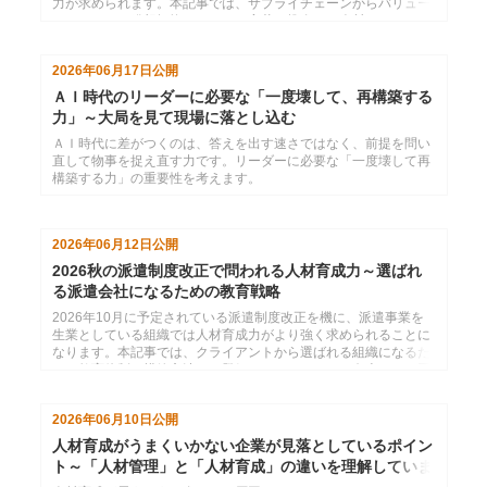
力が求められます。本記事では、サプライチェーンからバリュー
チェーンへの発想転換とともに、変革を推進する人材・チームの
育成についてインソースの視点で考察します。
2026年06月17日
公開
ＡＩ時代のリーダーに必要な「一度壊して、再構築する
力」～大局を見て現場に落とし込む
ＡＩ時代に差がつくのは、答えを出す速さではなく、前提を問い
直して物事を捉え直す力です。リーダーに必要な「一度壊して再
構築する力」の重要性を考えます。
2026年06月12日
公開
2026秋の派遣制度改正で問われる人材育成力～選ばれ
る派遣会社になるための教育戦略
2026年10月に予定されている派遣制度改正を機に、派遣事業を
生業としている組織では人材育成力がより強く求められることに
なります。本記事では、クライアントから選ばれる組織になるた
めの教育体制の構築方法や、登録スタッフのスキル向上による受
注率アップと教育履歴の可視化や継続学習の仕組みづくりについ
て語ります。
2026年06月10日
公開
人材育成がうまくいかない企業が見落としているポイン
ト～「人材管理」と「人材育成」の違いを理解していま
すか？