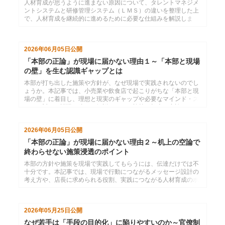
人材育成が思うように進まない原因について、タレントマネジメ
ントシステムと研修管理システム（ＬＭＳ）の違いを整理した上
で、人材育成を継続的に進めるために必要な仕組みを解説しま
す。
2026年06月05日
公開
「本部の正論」が現場に届かない理由１～「本部と現場
の壁」を生む認識ギャップとは
本部が打ち出した施策や方針が、なぜ現場で実践されないのでし
ょうか。本記事では、小売業や飲食店で起こりがちな「本部と現
場の壁」に着目し、理想と現実のギャップや必要なマインド・ス
キルに対する認識の違いを解説します。施策が机上の空論になる
本当の原因を考えます。
2026年06月05日
公開
「本部の正論」が現場に届かない理由２～机上の空論で
終わらせない施策浸透のポイント
本部の方針や施策を現場で実践してもらうには、伝達だけでは不
十分です。本記事では、現場で行動につながるメッセージ設計の
考え方や、店長に求められる役割、実践につながる人材育成のポ
イントを解説します。施策を成果につなげる組織づくりのヒント
を紹介します。
2026年05月25日
公開
なぜ若手は「手段の目的化」に陥りやすいのか～官僚制