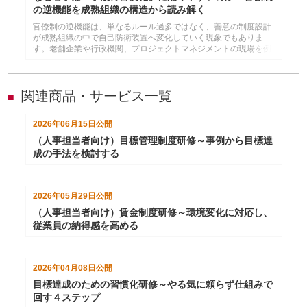
の逆機能を成熟組織の構造から読み解く
官僚制の逆機能は、単なるルール過多ではなく、善意の制度設計
が成熟組織の中で自己防衛装置へ変化していく現象でもありま
す。老舗企業や行政機関、プロジェクトマネジメントの現場を例
に、なぜ手段と目的が入れ替わってしまうのかを深掘りするコラ
ムです。現代の若手育成、コスパ志向、失敗回避文化との関係を
踏まえながら、目的思考を取り戻す組織づくりのヒントを解説し
ます。
関連商品・サービス一覧
■
2026年06月15日
公開
（人事担当者向け）目標管理制度研修～事例から目標達
成の手法を検討する
2026年05月29日
公開
（人事担当者向け）賃金制度研修～環境変化に対応し、
従業員の納得感を高める
2026年04月08日
公開
目標達成のための習慣化研修～やる気に頼らず仕組みで
回す４ステップ