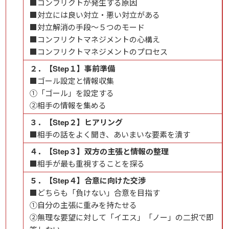
■コンフリクトが発生する原因
■対立には良い対立・悪い対立がある
■対立解消の手段～５つのモード
■コンフリクトマネジメントの心構え
■コンフリクトマネジメントのプロセス
２．【Step１】事前準備
■ゴール設定と情報収集
①「ゴール」を設定する
②相手の情報を集める
３．【Step２】ヒアリング
■相手の話をよく聞き、あいまいな要素を潰す
４．【Step３】双方の主張と情報の整理
■相手が最も重視することを探る
５．【Step４】合意に向けた交渉
■どちらも「負けない」合意を目指す
①自分の主張に重みを持たせる
②無理な要望に対して「イエス」「ノー」の二択で即