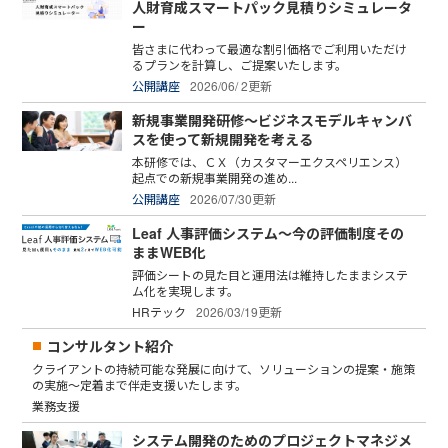
人財育成スマートパック見積りシミュレータ
ー
皆さまに代わって最適な割引価格でご利用いただけ
るプランを計算し、ご提案いたします。
公開講座
2026/06/ 2更新
新規事業開発研修～ビジネスモデルキャンバ
スを使って新規開発を考える
本研修では、ＣＸ（カスタマーエクスペリエンス）
起点での新規事業開発の進め...
公開講座
2026/07/30更新
Leaf 人事評価システム～今の評価制度その
ままWEB化
評価シートの見た目と運用法は維持したままシステ
ム化を実現します。
HRテック
2026/03/19更新
コンサルタント紹介
クライアントの持続可能な発展に向けて、ソリューションの提案・施策
の実施～定着まで伴走支援いたします。
業務支援
システム開発のためのプロジェクトマネジメ