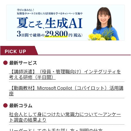
PICK UP
最新サービス
【講師派遣】（役員・管理職向け）インテグリティを
考える研修（半日間）
【動画教材】Microsoft Copilot（コパイロット）活用講
座
最新コラム
社会人として身につけたい常識力について～アンケー
ト調査の結果より
リーダーとしての上手な話し方・説明の仕方