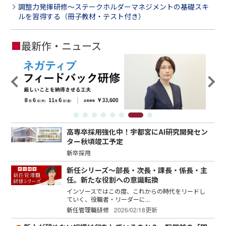
調整力発揮研修～ステークホルダーマネジメントの基礎スキ
ルを習得する（冊子教材・テスト付き）
■
最新作・ニュース
高専卒採用強化中！宇都宮にAI研究開発セン
ター秋頃竣工予定
新卒採用
新任シリーズ～部長・次長・課長・係長・主
任。新たな役割への意識転換
インソースではこの度、これからの時代をリードし
ていく、役職者・リーダーに...
新任管理職研修
2026/02/18更新