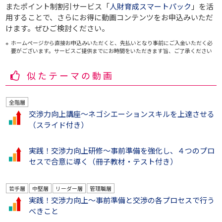
またポイント制割引サービス「
人財育成スマートパック
」を活
用することで、さらにお得に動画コンテンツをお申込みいただ
けます。ぜひご検討ください。
ホームページから直接お申込みいただくと、先払いとなり事前にご入金いただく必
要がございます。サービスご提供までにお時間をいただきます旨、ご了承ください
似たテーマの動画
全階層
交渉力向上講座～ネゴシエーションスキルを上達させる
（スライド付き）
実践！交渉力向上研修～事前準備を強化し、４つのプロ
セスで合意に導く（冊子教材・テスト付き）
若手層
中堅層
リーダー層
管理職層
実践！交渉力向上～事前準備と交渉の各プロセスで行う
べきこと