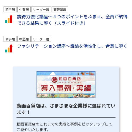
若手層
中堅層
リーダー層
管理職層
説得力強化講座～４つのポイントをふまえ、全員が納得
できる結果に導く（スライド付き）
若手層
中堅層
リーダー層
ファシリテーション講座～議論を活性化し、合意に導く
動画百貨店は、さまざまな企業様に選ばれてい
ます！
動画百貨店のこれまでの実績と事例をピックアップして
ご紹介いたします。