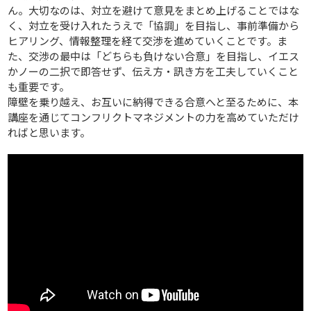
ん。大切なのは、対立を避けて意見をまとめ上げることではな
く、対立を受け入れたうえで「協調」を目指し、事前準備から
ヒアリング、情報整理を経て交渉を進めていくことです。ま
た、交渉の最中は「どちらも負けない合意」を目指し、イエス
かノーの二択で即答せず、伝え方・訊き方を工夫していくこと
も重要です。
障壁を乗り越え、お互いに納得できる合意へと至るために、本
講座を通じてコンフリクトマネジメントの力を高めていただけ
ればと思います。