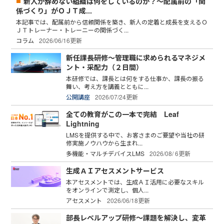
新人が辞めない組織は何をしているのか？～配属前の「関
係づくり」がＯＪＴ成...
本記事では、配属前から信頼関係を築き、新人の定着と成長を支えるＯ
ＪＴトレーナー・トレーニーの関係づく...
コラム
2026/06/16更新
新任課長研修～管理職に求められるマネジメ
ント・采配力（２日間）
本研修では、課長とは何をする仕事か、課長の振る
舞い、考え方を講義とともに...
公開講座
2026/07/24更新
全ての教育がこの一本で完結 Leaf
Lightning
LMSを提供する中で、お客さまのご要望や当社の研
修実施ノウハウから生まれ...
多機能・マルチデバイスLMS
2026/08/ 6更新
生成ＡＩアセスメントサービス
本アセスメントでは、生成ＡＩ活用に必要なスキル
をオンラインで測定し、個人...
アセスメント
2026/06/18更新
部長レベルアップ研修～課題を解決し、変革