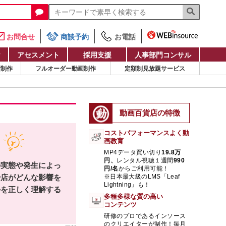
お問合せ
商談予約
お電話
け
アセスメント
採用支援
人事部門コンサル
画制作
フルオーダー動画制作
定額制見放題サービス
動画百貨店の特徴
コストパフォーマンスよく動
画教育
MP4データ買い切り
19.8万
円、
レンタル視聴１週間
990
の実態や発生によっ
円/名
からご利用可能！
や店がどんな影響を
※日本最大級のLMS「Leaf
Lightning」も！
かを正しく理解する
多種多様な質の高い
コンテンツ
研修のプロであるインソース
のクリエイターが制作！毎月