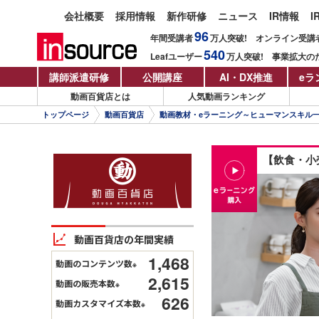
会社概要
採用情報
新作研修
ニュース
IR情報
I
96
年間受講者
万人
突破!
オンライン受講
540
Leafユーザー
万人
突破!
事業拡大の
講師派遣研修
公開講座
AI・DX推進
eラ
動画百貨店とは
人気動画ランキング
トップページ
動画百貨店
動画教材・eラーニング～ヒューマンスキル
【飲食・小
動画百貨店の年間実績
1,468
動画のコンテンツ数
※
2,615
動画の販売本数
※
626
動画カスタマイズ本数
※