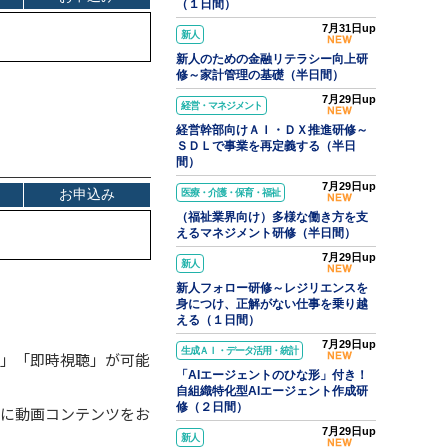
（１日間）
7月31日up
新人
新人のための金融リテラシー向上研
修～家計管理の基礎（半日間）
7月29日up
経営・マネジメント
経営幹部向けＡＩ・ＤＸ推進研修～
ＳＤＬで事業を再定義する（半日
間）
7月29日up
医療・介護・保育・福祉
（福祉業界向け）多様な働き方を支
えるマネジメント研修（半日間）
7月29日up
新人
新人フォロー研修～レジリエンスを
身につけ、正解がない仕事を乗り越
える（１日間）
7月29日up
生成ＡＩ・データ活用・統計
」
「即時視聴」
が可能
「AIエージェントのひな形」付き！
自組織特化型AIエージェント作成研
修（２日間）
得に動画コンテンツをお
7月29日up
新人