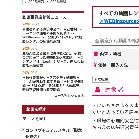
※
2025年7月～2026年6月
すべての動画レン
動画百貨店新着ニュース
＞WEBinsou
2026.07.22
受講者による直接申込で、自己啓発・e
ラーニング運用の手間を削減！ ～
WEBinsource「公開ダイレクト」に動
画レンタルの新機能追加
2026.05.01
生成AIによる業務改善やDXなど、研修
内容・特徴
のプロが作った600講座が見放題！ ～コ
ンテンツ付「Leaf」シリーズ、新たな動
価格・購入方法
画を大幅拡充
2026.05.01
事故報告書がケーススタディ動画教材
管理職層
に AIが自動生成する新サービス提供開
始 ～「AI-OJT」を26年５月大幅拡充、
対象者
経験学習研修も順次開始
ニュースをもっと見る
・良いお客さまを大事
動画を探す
たいと思っている店長
テーマで探す
・職場の心理的安全性
お考えの店舗運営責任
コンセプチュアルスキル（概念
化能力）