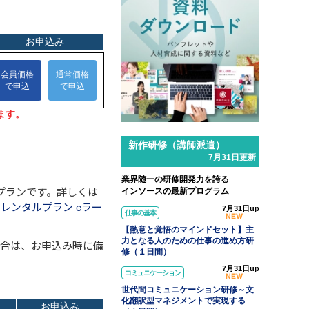
l.31
ンソースブログ「東へ西へ」
ラム「パワークエリでできること
Excelの面倒な繰り返し作業を自
化して時短する」のご紹介
新作研修（講師派遣）
7月31日更新
業界随一の研修開発力を誇る
プランです。詳しくは
インソースの最新プログラム
レンタルプラン eラー
7月31日up
仕事の基本
【熱意と覚悟のマインドセット】主
力となる人のための仕事の進め方研
場合は、お申込み時に備
修（１日間）
7月31日up
コミュニケーション
世代間コミュニケーション研修～文
化翻訳型マネジメントで実現する