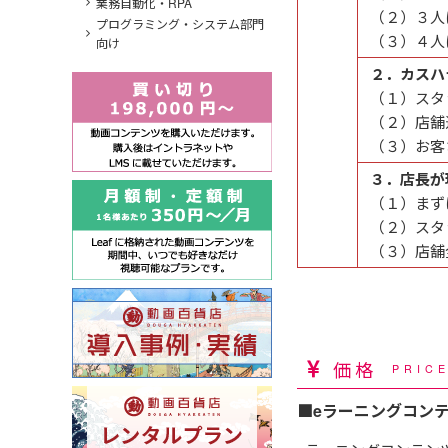
業務自動化・RPA
（２）３人
プログラミング・システム部門
（３）４人
向け
２．カスハ
（１）スタ
（２）店舗
（３）お客
３．店長が
（１）まず
（２）スタ
（３）店舗
価格
PRIC
■eラーニングコン