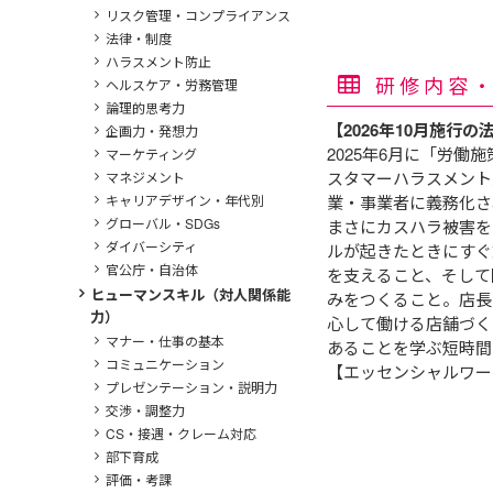
リスク管理・コンプライアンス
法律・制度
ハラスメント防止
研修内容
ヘルスケア・労務管理
論理的思考力
【2026年10月施行
企画力・発想力
2025年6月に「労働
マーケティング
スタマーハラスメント
マネジメント
キャリアデザイン・年代別
業・事業者に義務化さ
グローバル・SDGs
まさにカスハラ被害を
ダイバーシティ
ルが起きたときにすぐ
官公庁・自治体
を支えること、そして
ヒューマンスキル（対人関係能
みをつくること。店長
力）
心して働ける店舗づく
マナー・仕事の基本
あることを学ぶ短時間
コミュニケーション
【エッセンシャルワー
プレゼンテーション・説明力
交渉・調整力
CS・接遇・クレーム対応
部下育成
評価・考課