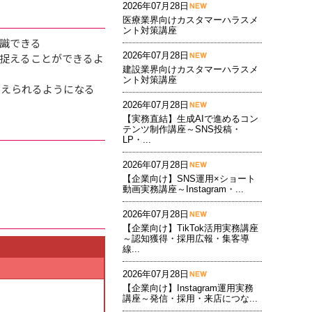
2026年07月28日
医療業界向けカスタマーハラスメ
ント対策講座
識できる
2026年07月28日
捉えることができるよ
建設業界向けカスタマーハラスメ
ント対策講座
考えられるようになる
2026年07月28日
【実務直結】生成AIで進めるコン
テンツ制作講座～SNS投稿・
LP・...
2026年07月28日
【企業向け】SNS運用×ショート
動画実務講座～Instagram・...
2026年07月28日
【企業向け】TikTok活用実務講座
～認知獲得・採用広報・集客導
線...
2026年07月28日
【企業向け】Instagram運用実務
講座～発信・採用・来店につな...