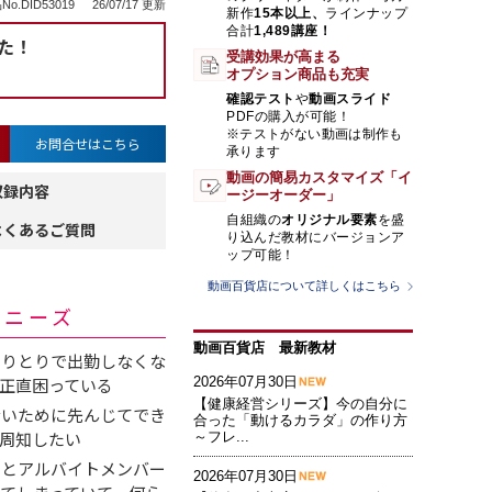
No.DID53019
26/07/17 更新
新作
15本以上、
ラインナップ
合計
1,489講座！
た！
受講効果が高まる
オプション商品も充実
確認テスト
や
動画スライド
PDFの購入が可能！
※テストがない動画は制作も
お問合せはこちら
承ります
動画の簡易カスタマイズ「イ
収録内容
ージーオーダー」
自組織の
オリジナル要素
を盛
よくあるご質問
り込んだ教材にバージョンア
ップ可能！
動画百貨店について詳しくはこちら
・ニーズ
動画百貨店 最新教材
やりとりで出勤しなくな
正直困っている
2026年07月30日
【健康経営シリーズ】今の自分に
ないために先んじてでき
合った「動けるカラダ」の作り方
周知したい
～フレ...
るとアルバイトメンバー
2026年07月30日