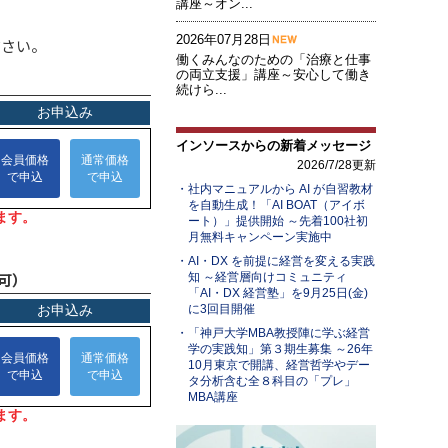
講座～オン...
2026年07月28日
ださい。
働くみんなのための「治療と仕事
の両立支援」講座～安心して働き
続けら...
インソースからの新着メッセージ
2026/7/28更新
社内マニュアルから AI が自習教材
を自動生成！「AI BOAT（アイボ
ート）」提供開始 ～先着100社初
月無料キャンペーン実施中
AI・DX を前提に経営を変える実践
可）
知 ～経営層向けコミュニティ
「AI・DX 経営塾」を9月25日(金)
に3回目開催
「神戸大学MBA教授陣に学ぶ経営
学の実践知」第３期生募集 ～26年
10月東京で開講、経営哲学やデー
タ分析含む全８科目の「プレ」
MBA講座