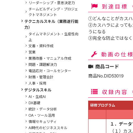
リーダーシップ・意思決定力
到達目標
チームビルディング・プロジェ
クトマネジメント
①どんなことがカスハ
テクニカルスキル（業務遂行能
②カスハラによっても
力）
うになる
タイムマネジメント・生産性向
③完全な防止ではなく
上
文書・資料作成
営業
動画の仕
業務改善・マニュアル作成
問題・課題解決力
商品コード
電話応対・コールセンター
商品No.DID53019
財務・管理会計
人事・採用
デジタルスキル
収録内容
AI・生成AI
DX基礎
研修プログラム
統計・データ分析
OA・ツール活用
情報セキュリティ
１．データ
AI時代のビジネススキル
（１）カス