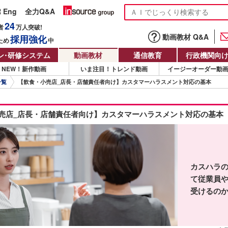
R Eng
全力Q&A
24
者
万人
突破!
動画教材 Q&A
採用強化
ため
中
ン
・
研修システム
動画教材
通信教育
行政機関向
NEW！新作動画
いま注目！トレンド動画
イージーオーダー動
一覧
【飲食・小売店_店長・店舗責任者向け】カスタマーハラスメント対応の基本
売店_店長・店舗責任者向け】カスタマーハラスメント対応の基本
カスハラ
て従業員
受けるの