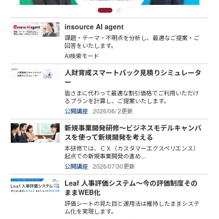
insource AI agent
課題・テーマ・不明点を分析し、最適なご提案・ご
回答をいたします。
AI検索モード
人財育成スマートパック見積りシミュレータ
ー
皆さまに代わって最適な割引価格でご利用いただけ
るプランを計算し、ご提案いたします。
公開講座
2026/06/ 2更新
新規事業開発研修～ビジネスモデルキャンバ
スを使って新規開発を考える
本研修では、ＣＸ（カスタマーエクスペリエンス）
起点での新規事業開発の進め...
公開講座
2026/07/30更新
Leaf 人事評価システム～今の評価制度その
ままWEB化
評価シートの見た目と運用法は維持したままシステ
ム化を実現します。