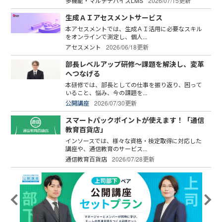
多機能・マルチデバイスLMS
2026/07/15更新
生成ＡＩアセスメントサービス
本アセスメントでは、生成ＡＩ活用に必要なスキル
をオンラインで測定し、個人...
アセスメント
2026/06/18更新
部長レベルアップ研修～課題を解決し、変革
へつなげる
本研修では、部長としての仕事を振り返り、困って
いること、悩み、今の課題を...
公開講座
2026/07/30更新
スマートパックポイントが使えます！「通信
教育百貨店」
インソースでは、様々な資格・検定取得に対応した
講座や、通信教育のサービス...
通信教育百貨店
2026/07/28更新