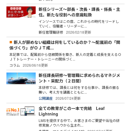
新任シリーズ～部長・次長・課長・係長・主
任。新たな役割への意識転換
インソースではこの度、これからの時代をリードし
ていく、役職者・リーダーに...
新任管理職研修
2026/02/18更新
新人が辞めない組織は何をしているのか？～配属前の「関
係づくり」がＯＪＴ成...
本記事では、配属前から信頼関係を築き、新人の定着と成長を支えるＯ
ＪＴトレーナー・トレーニーの関係づく...
コラム
2026/06/16更新
新任課長研修～管理職に求められるマネジメ
ント・采配力（２日間）
本研修では、課長とは何をする仕事か、課長の振る
舞い、考え方を講義とともに...
公開講座
2026/07/24更新
全ての教育がこの一本で完結 Leaf
Lightning
LMSを提供する中で、お客さまのご要望や当社の研
修実施ノウハウから生まれ...