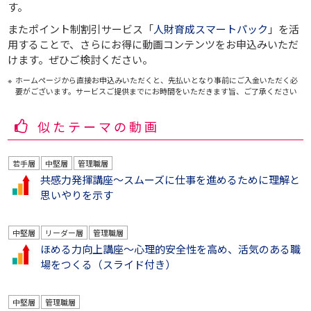
す。
またポイント制割引サービス「
人財育成スマートパック
」を活
用することで、さらにお得に動画コンテンツをお申込みいただ
けます。ぜひご検討ください。
ホームページから直接お申込みいただくと、先払いとなり事前にご入金いただく必
要がございます。サービスご提供までにお時間をいただきます旨、ご了承ください
似たテーマの動画
若手層
中堅層
管理職層
共感力発揮講座～スムーズに仕事を進めるために理解と
思いやりを示す
中堅層
リーダー層
管理職層
ほめる力向上講座～心理的安全性を高め、活気のある職
場をつくる（スライド付き）
中堅層
管理職層