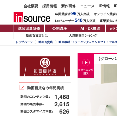
会社概要
採用情報
新作研修
ニュース
IR情報
I
96
年間受講者
万人
突破!
オンライン受講
540
Leafユーザー
万人
突破!
事業拡大の
講師派遣研修
公開講座
AI・DX推進
eラ
動画百貨店とは
人気動画ランキング
トップページ
動画百貨店
動画教材・eラーニング～コンセプチュアル
【グローバ
動画百貨店の年間実績
1,468
動画のコンテンツ数
※
2,615
動画の販売本数
※
626
動画カスタマイズ本数
※