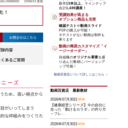
No.DIA86002
23/06/14 更新
新作
15本以上、
ラインナップ
合計
1,489講座！
た！
受講効果が高まる
オプション商品も充実
確認テスト
や
動画スライド
PDFの購入が可能！
※テストがない動画は制作も
お問合せはこちら
承ります
動画の簡易カスタマイズ「イ
収録内容
ージーオーダー」
自組織の
オリジナル要素
を盛
よくあるご質問
り込んだ教材にバージョンア
ップ可能！
動画百貨店について詳しくはこちら
・ニーズ
動画百貨店 最新教材
行うため、高い視点から
2026年07月30日
【健康経営シリーズ】今の自分に
り目がいってしまう
合った「動けるカラダ」の作り方
～フレ...
略的な枠組みをつくりた
2026年07月30日