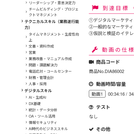
リーダーシップ・意思決定力
到達目標
チームビルディング・プロジェ
クトマネジメント
①デジタルマーケティ
テクニカルスキル（業務遂行能
②一般的なマーケティ
力）
③仮説と検証のイテレ
タイムマネジメント・生産性向
上
文書・資料作成
動画の仕
営業
業務改善・マニュアル作成
商品コード
問題・課題解決力
商品No.DIA86002
電話応対・コールセンター
財務・管理会計
動画時間/容量
人事・採用
デジタルスキル
00:34:16
3
動画1
AI・生成AI
DX基礎
テスト
統計・データ分析
なし
OA・ツール活用
情報セキュリティ
その他
AI時代のビジネススキル