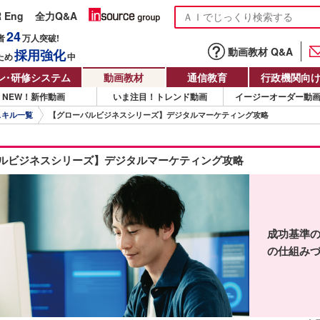
R Eng
全力Q&A
24
者
万人
突破!
動画教材 Q&A
採用強化
ため
中
ン
・
研修システム
動画教材
通信教育
行政機関向
NEW！新作動画
いま注目！トレンド動画
イージーオーダー動
スキル一覧
【グローバルビジネスシリーズ】デジタルマーケティング攻略
ルビジネスシリーズ】デジタルマーケティング攻略
成功基準
の仕組み