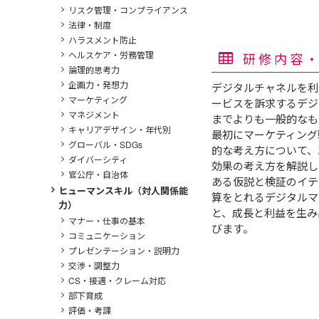
リスク管理・コンプライアンス
法律・制度
ハラスメント防止
ヘルスケア・労務管理
研修内容
論理的思考力
企画力・発想力
デジタルチャネルを利
マーケティング
ービスを訴求するデジ
マネジメント
までよりも一般的なも
キャリアデザイン・年代別
最初にマーケティング
グローバル・SDGs
的な考え方について、
ダイバーシティ
効果の考え方を解説し
官公庁・自治体
ある仮説と検証のイテ
ヒューマンスキル（対人関係能
算をとれるデジタルマ
力）
と、成⾧と利益を生み
マナー・仕事の基本
びます。
コミュニケーション
プレゼンテーション・説明力
交渉・調整力
CS・接遇・クレーム対応
部下育成
評価・考課