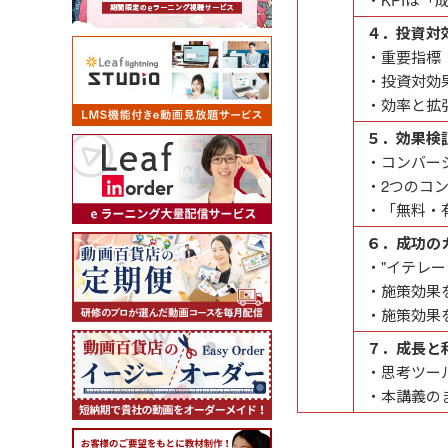
４．投資対
・重要指標「
・投資対効
・効率と拡
５．効果検
・コンバー
・2つのコ
・「無料・
６．成功の
・"イテレ
・施策効果
・施策効果
７．成長と
・思考ツー
・本講義の