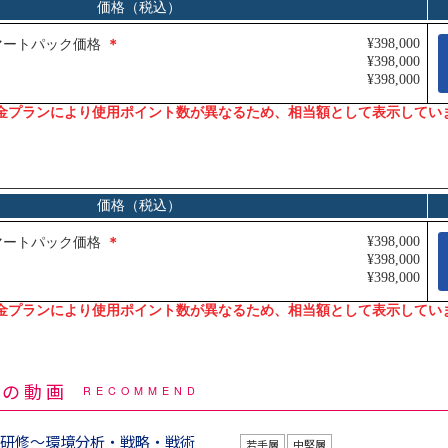
マの動画
RECOMMEND
グ研修～環境分析・戦略・戦術
若手層
中堅層