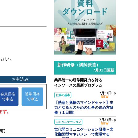
l.31
ンソースブログ「東へ西へ」
ラム「パワークエリでできること
Excelの面倒な繰り返し作業を自
化して時短する」のご紹介
ださい。
新作研修（講師派遣）
7月31日更新
業界随一の研修開発力を誇る
インソースの最新プログラム
7月31日up
仕事の基本
【熱意と覚悟のマインドセット】主
力となる人のための仕事の進め方研
修（１日間）
7月31日up
コミュニケーション
世代間コミュニケーション研修～文
可）
化翻訳型マネジメントで実現する