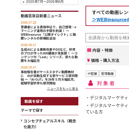
※
2025年7月～2026年6月
すべての動画レン
動画百貨店新着ニュース
＞WEBinsou
2026.07.22
受講者による直接申込で、自己啓発・e
ラーニング運用の手間を削減！ ～
WEBinsource「公開ダイレクト」に動
画レンタルの新機能追加
2026.05.01
生成AIによる業務改善やDXなど、研修
内容・特徴
のプロが作った600講座が見放題！ ～コ
ンテンツ付「Leaf」シリーズ、新たな動
価格・購入方法
画を大幅拡充
2026.05.01
事故報告書がケーススタディ動画教材
中堅層
管理職層
に AIが自動生成する新サービス提供開
始 ～「AI-OJT」を26年５月大幅拡充、
対象者
経験学習研修も順次開始
ニュースをもっと見る
・デジタルマーケティ
動画を探す
・デジタルマーケティ
テーマで探す
ている方
コンセプチュアルスキル（概念
化能力）