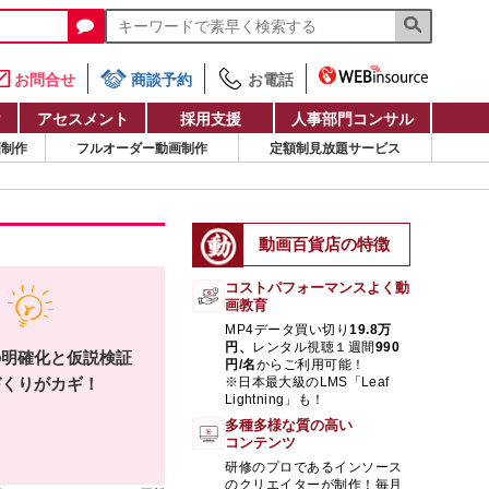
お問合せ
商談予約
お電話
け
アセスメント
採用支援
人事部門コンサル
画制作
フルオーダー動画制作
定額制見放題サービス
動画百貨店の特徴
コストパフォーマンスよく動
画教育
MP4データ買い切り
19.8万
円、
レンタル視聴１週間
990
の明確化と仮説検証
円/名
からご利用可能！
づくりがカギ！
※日本最大級のLMS「Leaf
Lightning」も！
多種多様な質の高い
コンテンツ
研修のプロであるインソース
のクリエイターが制作！毎月