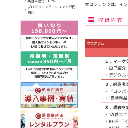
業務自動化・RPA
本コンテンツは、イン
プログラミング・システム部門
向け
収録内容
プログラム
１．マーケ
・自己紹介
・デジタル
２．経営者
・「コンバ
・"貢献利
３．成長を実
・"改善でき
・KPIを
・KPIは