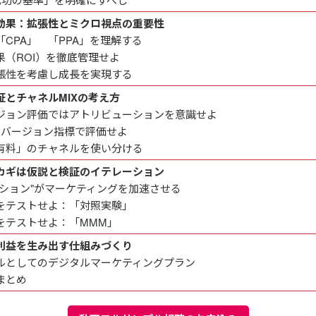
効果：拡張性とミクロ視点の重要性
CPA」 「PPA」を理解する
果（ROI）を徹底管理せよ
張性を考慮し成長を実現する
証とチャネルMIXの考え方
ジョン評価ではアトリビューションを意識せよ
ンバージョン指標で評価せよ
有料」のチャネルを使い分ける
カギは仮説と検証のイテレーション
ーション"がマーケティングを加速させる
をテストせよ：「対照実験」
をテストせよ：「MMM」
利益を生み出す仕組みづくり
ルとしてのデジタルマーケティングプラン
まとめ