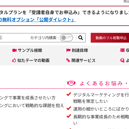
商品
タルプランを「受講者自身でお申込み」できるようになりまし
rceの無料オプション「公開ダイレクト」
カテゴリ内検索 :
OFF
動画のフル視聴申込
サンプル視聴
到達目標
似たテーマの動画
関連サービス
よくあるお悩み
デジタルマーケティングを
ングで事業を成長させたい方
戦略を策定したい
ングにおいて戦略的な課題を抱え
運用の細かいところにばか
長期的な事業成長のため戦
い