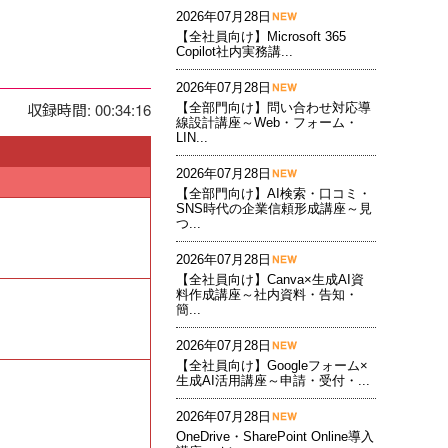
2026年07月28日
【全社員向け】Microsoft 365
Copilot社内実務講...
2026年07月28日
収録時間: 00:34:16
【全部門向け】問い合わせ対応導
線設計講座～Web・フォーム・
LIN...
2026年07月28日
【全部門向け】AI検索・口コミ・
SNS時代の企業信頼形成講座～見
つ...
2026年07月28日
【全社員向け】Canva×生成AI資
料作成講座～社内資料・告知・
簡...
2026年07月28日
【全社員向け】Googleフォーム×
生成AI活用講座～申請・受付・...
2026年07月28日
OneDrive・SharePoint Online導入