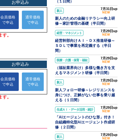
（１日間）
7月31日up
新人
新人のための金融リテラシー向上研
修～家計管理の基礎（半日間）
7月29日up
経営・マネジメント
経営幹部向けＡＩ・ＤＸ推進研修～
ＳＤＬで事業を再定義する（半日
間）
7月29日up
医療・介護・保育・福祉
（福祉業界向け）多様な働き方を支
えるマネジメント研修（半日間）
7月29日up
新人
新人フォロー研修～レジリエンスを
身につけ、正解がない仕事を乗り越
える（１日間）
7月29日up
生成ＡＩ・データ活用・統計
「AIエージェントのひな形」付き！
自組織特化型AIエージェント作成研
修（２日間）
7月29日up
新人