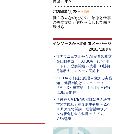
講座～オン...
2026年07月28日
働くみんなのための「治療と仕事
の両立支援」講座～安心して働き
続けら...
インソースからの新着メッセージ
2026/7/28更新
社内マニュアルから AI が自習教材
を自動生成！「AI BOAT（アイボ
ート）」提供開始 ～先着100社初
月無料キャンペーン実施中
AI・DX を前提に経営を変える実践
知 ～経営層向けコミュニティ
「AI・DX 経営塾」を9月25日(金)
に3回目開催
「神戸大学MBA教授陣に学ぶ経営
学の実践知」第３期生募集 ～26年
10月東京で開講、経営哲学やデー
タ分析含む全８科目の「プレ」
MBA講座