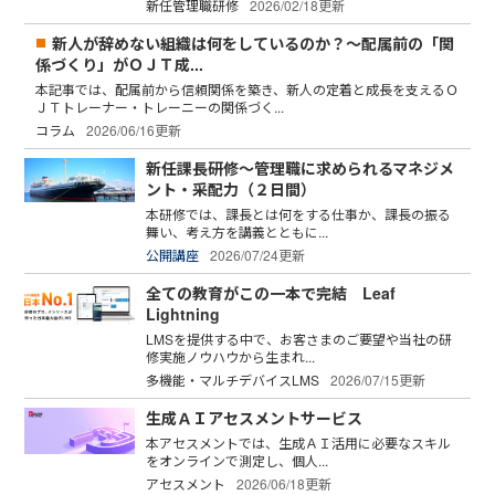
新任管理職研修
2026/02/18更新
新人が辞めない組織は何をしているのか？～配属前の「関
係づくり」がＯＪＴ成...
本記事では、配属前から信頼関係を築き、新人の定着と成長を支えるＯ
ＪＴトレーナー・トレーニーの関係づく...
コラム
2026/06/16更新
新任課長研修～管理職に求められるマネジメ
ント・采配力（２日間）
本研修では、課長とは何をする仕事か、課長の振る
舞い、考え方を講義とともに...
公開講座
2026/07/24更新
全ての教育がこの一本で完結 Leaf
Lightning
LMSを提供する中で、お客さまのご要望や当社の研
修実施ノウハウから生まれ...
多機能・マルチデバイスLMS
2026/07/15更新
生成ＡＩアセスメントサービス
本アセスメントでは、生成ＡＩ活用に必要なスキル
をオンラインで測定し、個人...
アセスメント
2026/06/18更新