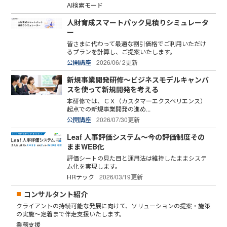
AI検索モード
人財育成スマートパック見積りシミュレータ
ー
皆さまに代わって最適な割引価格でご利用いただけ
るプランを計算し、ご提案いたします。
公開講座
2026/06/ 2更新
新規事業開発研修～ビジネスモデルキャンバ
スを使って新規開発を考える
本研修では、ＣＸ（カスタマーエクスペリエンス）
起点での新規事業開発の進め...
公開講座
2026/07/30更新
Leaf 人事評価システム～今の評価制度その
ままWEB化
評価シートの見た目と運用法は維持したままシステ
ム化を実現します。
HRテック
2026/03/19更新
コンサルタント紹介
クライアントの持続可能な発展に向けて、ソリューションの提案・施策
の実施～定着まで伴走支援いたします。
業務支援