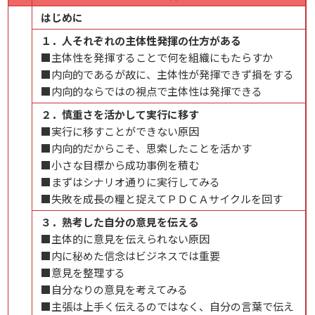
はじめに
１．人それぞれの主体性発揮の仕方がある
■主体性を発揮することで何を組織にもたらすか
■内向的であるが故に、主体性が発揮できず損をする
■内向的ならではの視点で主体性は発揮できる
２．慎重さを活かして実行に移す
■実行に移すことができない原因
■内向的だからこそ、思索したことを活かす
■小さな目標から成功事例を積む
■まずはシナリオ通りに実行してみる
■失敗を成長の糧と捉えてＰＤＣＡサイクルを回す
３．熟考した自分の意見を伝える
■主体的に意見を伝えられない原因
■内に秘めた信念はビジネスでは重要
■意見を整理する
■自分なりの意見を考えてみる
■主張は上手く伝えるのではなく、自分の言葉で伝え