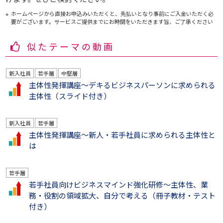
ホームページから直接お申込みいただくと、先払いとなり事前にご入金いただく必
要がございます。サービスご提供までにお時間をいただきます旨、ご了承ください
似たテーマの動画
新入社員
若手層
中堅層
主体性発揮講座～デキるビジネスパーソンに求められる
主体性（スライド付き）
新入社員
若手層
主体性発揮講座～新人・若手社員に求められる主体性と
は
若手層
若手社員向けビジネスマインド強化研修～主体性、業
務・役割の領域拡大、自分で考える（冊子教材・テスト
付き）