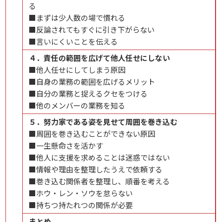
る
■まずは少人数の場で慣れる
■反論されてもすぐに引き下がらない
■言いにくいことを伝える
４．責任の範囲を広げて他人任せにしない
■他人任せにしてしまう原因
■自身の業務の範囲を広げるメリット
■自分の業務と捉えるクセをつける
■他のメンバーの業務を知る
５．努力家である姿を見せて周囲を巻き込む
■周囲を巻き込むことができない原因
■一生懸命さを活かす
■他人に支援を求めることは迷惑ではない
■情報や理由を整理したうえで依頼する
■巻き込む関係者を整理し、順番を考える
■ホウ・レン・ソウを怠らない
■持ちつ持たれつの関係が必要
まとめ