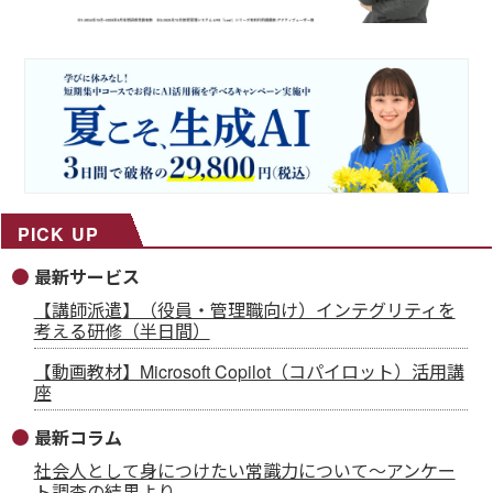
PICK UP
最新サービス
【講師派遣】（役員・管理職向け）インテグリティを
考える研修（半日間）
【動画教材】Microsoft Copilot（コパイロット）活用講
座
最新コラム
社会人として身につけたい常識力について～アンケー
ト調査の結果より