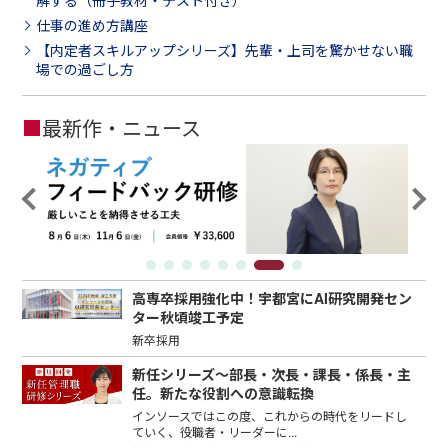
解する（冊子教材・テスト付き）
仕事の進め方講座
【内定者スキルアップシリーズ】先輩・上司を驚かせない職
場での過ごし方
■
最新作・ニュース
高専卒採用強化中！宇都宮にAI研究開発セン
ター秋頃竣工予定
新卒採用
新任シリーズ～部長・次長・課長・係長・主
任。新たな役割への意識転換
インソースではこの度、これからの時代をリードし
ていく、役職者・リーダーに...