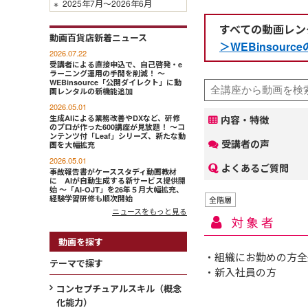
※
2025年7月～2026年6月
すべての動画レン
動画百貨店新着ニュース
＞WEBinsou
2026.07.22
受講者による直接申込で、自己啓発・e
ラーニング運用の手間を削減！ ～
WEBinsource「公開ダイレクト」に動
画レンタルの新機能追加
2026.05.01
生成AIによる業務改善やDXなど、研修
内容・特徴
のプロが作った600講座が見放題！ ～コ
ンテンツ付「Leaf」シリーズ、新たな動
受講者の声
画を大幅拡充
2026.05.01
よくあるご質問
事故報告書がケーススタディ動画教材
に AIが自動生成する新サービス提供開
始 ～「AI-OJT」を26年５月大幅拡充、
経験学習研修も順次開始
全階層
ニュースをもっと見る
対象者
動画を探す
・組織にお勤めの方全
テーマで探す
・新入社員の方
コンセプチュアルスキル（概念
化能力）