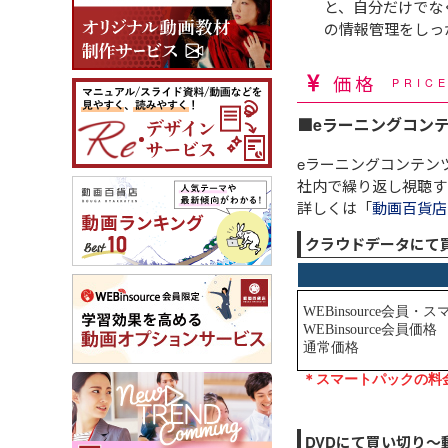
と、自分だけでな
の情報管理をしっ
価格
PRIC
■eラーニングコン
eラーニングコンテン
社内で繰り返し視聴す
詳しくは「
動画百貨店
クラウドデータにて
DVDにて買い切り～