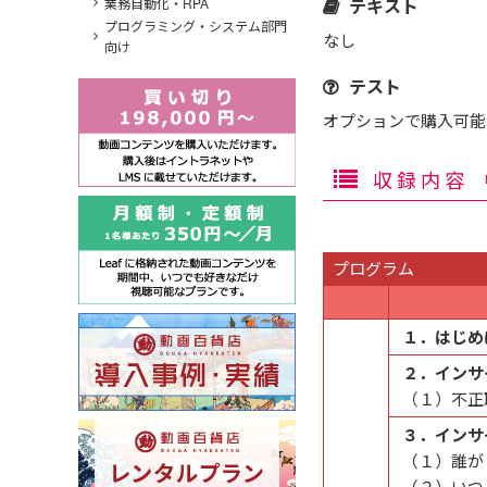
テキスト
業務自動化・RPA
プログラミング・システム部門
なし
向け
テスト
オプションで購入可能（W
収録内容
プログラム
１．はじめ
２．インサ
（１）不正
３．インサ
（１）誰が
（２）いつ