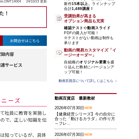
o.DMT14004
24/10/23 更新
新作
15本以上、
ラインナップ
合計
1,489講座！
た！
受講効果が高まる
オプション商品も充実
確認テスト
や
動画スライド
PDFの購入が可能！
※テストがない動画は制作も
お問合せはこちら
承ります
動画の簡易カスタマイズ「イ
収録内容
ージーオーダー」
自組織の
オリジナル要素
を盛
関連サービス
り込んだ教材にバージョンア
ップ可能！
動画百貨店について詳しくはこちら
動画百貨店 最新教材
・ニーズ
2026年07月30日
いて社員に教育を実施し
【健康経営シリーズ】今の自分に
なので、正しい知識を伝
合った「動けるカラダ」の作り方
～フレ...
は知っているが、具体
2026年07月30日