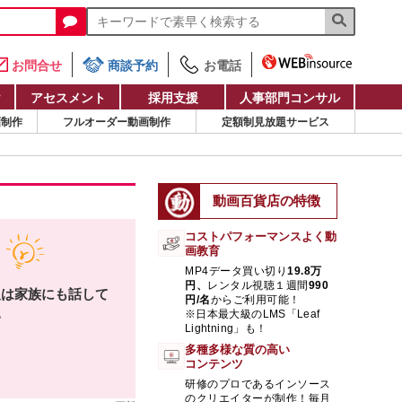
お問合せ
商談予約
お電話
け
アセスメント
採用支援
人事部門コンサル
画制作
フルオーダー動画制作
定額制見放題サービス
動画百貨店の特徴
コストパフォーマンスよく動
画教育
MP4データ買い切り
19.8万
円、
レンタル視聴１週間
990
報は家族にも話して
円/名
からご利用可能！
い
※日本最大級のLMS「Leaf
Lightning」も！
多種多様な質の高い
コンテンツ
研修のプロであるインソース
のクリエイターが制作！毎月