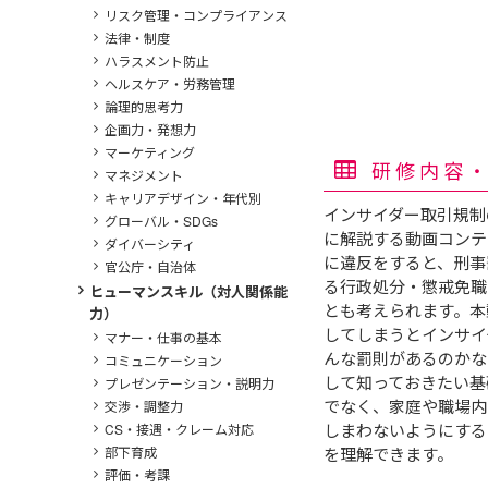
リスク管理・コンプライアンス
法律・制度
ハラスメント防止
ヘルスケア・労務管理
論理的思考力
企画力・発想力
マーケティング
研修内容
マネジメント
キャリアデザイン・年代別
インサイダー取引規制
グローバル・SDGs
に解説する動画コンテ
ダイバーシティ
に違反をすると、刑事
官公庁・自治体
る行政処分・懲戒免職
ヒューマンスキル（対人関係能
とも考えられます。本
力）
してしまうとインサイ
マナー・仕事の基本
んな罰則があるのかな
コミュニケーション
して知っておきたい基
プレゼンテーション・説明力
でなく、家庭や職場内
交渉・調整力
しまわないようにする
CS・接遇・クレーム対応
部下育成
を理解できます。
評価・考課