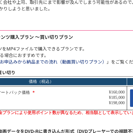
く会社や上司、取引先にまで影響が及んでしまう可能性があるので
かりしようと思いました。
Aug.07
E
インソースブログ「東へ西へ」
コラム「調べる時間を短縮するＡＩ
テンツ購入プラン ～買い切りプラン
エージェント活用事例４選～営業準
備・移動判断・備品購入を効率化す
ツをMP4ファイルで購入できるプランです。
る」のご紹介
る場合におすすめです。
お申込みから納品までの流れ（動画買い切りプラン）
」をご覧く
買い切り
動画データをDVD-Rに書き込んだ形式（DVDプレーヤーでの視聴不