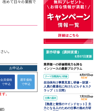
、改めて日々の業務で
ださい。
新作研修（講師派遣）
8月07日更新
業界随一の研修開発力を誇る
インソースの最新プログラム
8月07日up
テーマ別職員向け研修
自治体向け事業見直し研修～財源・
人員の最適化に向けたビルド＆スク
ラップ（１日間）
7月31日up
仕事の基本
【熱意と覚悟のマインドセット】主
力となる人のための仕事の進め方研
可）