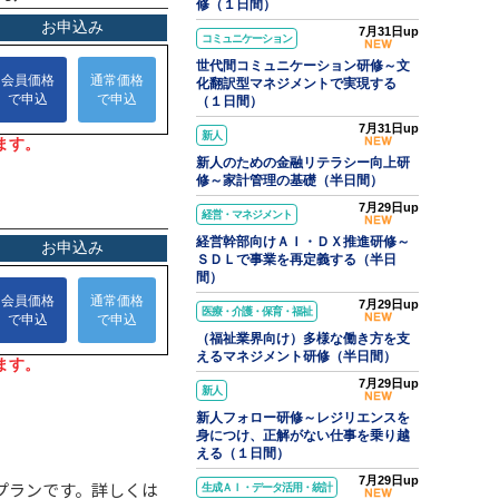
修（１日間）
7月31日up
コミュニケーション
世代間コミュニケーション研修～文
化翻訳型マネジメントで実現する
（１日間）
7月31日up
新人
新人のための金融リテラシー向上研
修～家計管理の基礎（半日間）
7月29日up
経営・マネジメント
経営幹部向けＡＩ・ＤＸ推進研修～
ＳＤＬで事業を再定義する（半日
間）
7月29日up
医療・介護・保育・福祉
（福祉業界向け）多様な働き方を支
えるマネジメント研修（半日間）
7月29日up
新人
新人フォロー研修～レジリエンスを
身につけ、正解がない仕事を乗り越
える（１日間）
7月29日up
プランです。詳しくは
生成ＡＩ・データ活用・統計