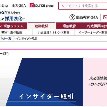
R Eng
全力Q&A
24
者
万人
突破!
動画教材 Q&A
採用強化
ため
中
ン
・
研修システム
動画教材
通信教育
行政機関向
NEW！新作動画
いま注目！トレンド動画
イージーオーダー動
スキル一覧
インサイダー取引
ー取引
未公開情
はいけな