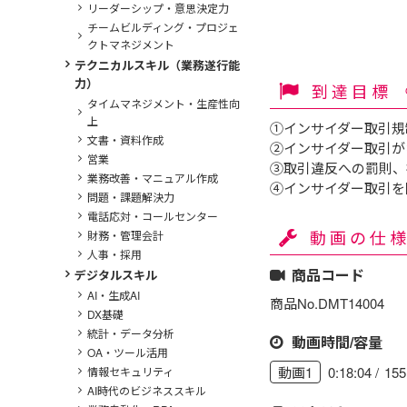
リーダーシップ・意思決定力
チームビルディング・プロジェ
クトマネジメント
テクニカルスキル（業務遂行能
力）
到達目標
タイムマネジメント・生産性向
上
①インサイダー取引規
文書・資料作成
②インサイダー取引が
営業
③取引違反への罰則、
業務改善・マニュアル作成
④インサイダー取引を
問題・課題解決力
電話応対・コールセンター
動画の仕
財務・管理会計
人事・採用
商品コード
デジタルスキル
AI・生成AI
商品No.DMT14004
DX基礎
統計・データ分析
動画時間/容量
OA・ツール活用
0:18:04
15
動画1
情報セキュリティ
AI時代のビジネススキル