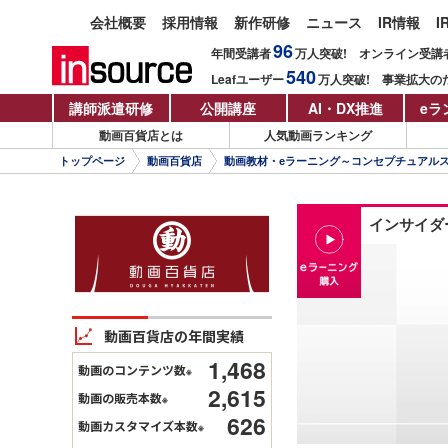
会社概要
採用情報
新作研修
ニュース
IR情報
I
96
年間受講者
万人
突破!
オンライン受講
540
Leafユーザー
万人
突破!
事業拡大の
講師派遣研修
公開講座
AI・DX推進
eラ
動画百貨店とは
人気動画ランキング
トップページ
動画百貨店
動画教材・eラーニング～コンセプチュアル
インサイダ
動画百貨店の年間実績
1,468
動画のコンテンツ数
※
2,615
動画の販売本数
※
626
動画カスタマイズ本数
※