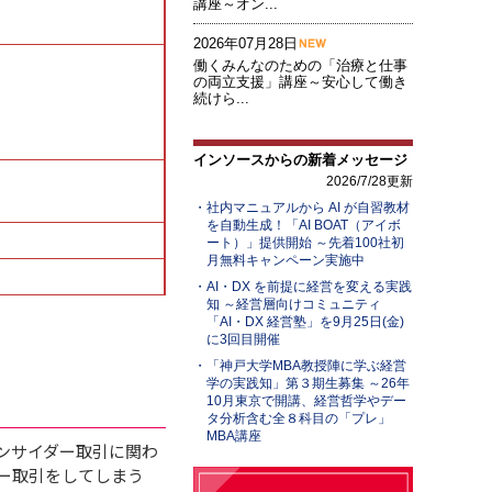
講座～オン...
2026年07月28日
働くみんなのための「治療と仕事
の両立支援」講座～安心して働き
続けら...
インソースからの新着メッセージ
2026/7/28更新
社内マニュアルから AI が自習教材
を自動生成！「AI BOAT（アイボ
ート）」提供開始 ～先着100社初
月無料キャンペーン実施中
AI・DX を前提に経営を変える実践
知 ～経営層向けコミュニティ
「AI・DX 経営塾」を9月25日(金)
に3回目開催
「神戸大学MBA教授陣に学ぶ経営
学の実践知」第３期生募集 ～26年
10月東京で開講、経営哲学やデー
タ分析含む全８科目の「プレ」
MBA講座
ンサイダー取引に関わ
ー取引をしてしまう