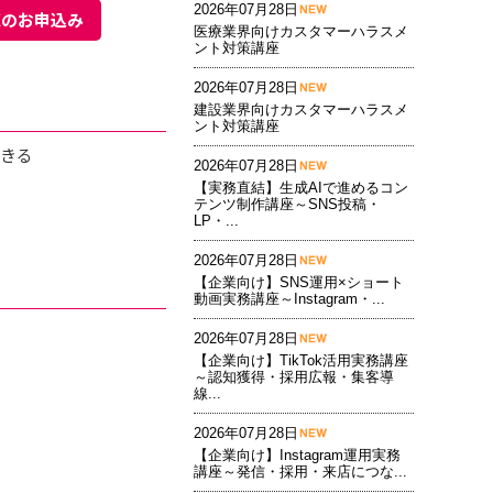
2026年07月28日
聴のお申込み
医療業界向けカスタマーハラスメ
ント対策講座
2026年07月28日
建設業界向けカスタマーハラスメ
ント対策講座
できる
2026年07月28日
【実務直結】生成AIで進めるコン
テンツ制作講座～SNS投稿・
LP・...
2026年07月28日
【企業向け】SNS運用×ショート
動画実務講座～Instagram・...
2026年07月28日
【企業向け】TikTok活用実務講座
～認知獲得・採用広報・集客導
線...
2026年07月28日
【企業向け】Instagram運用実務
講座～発信・採用・来店につな...