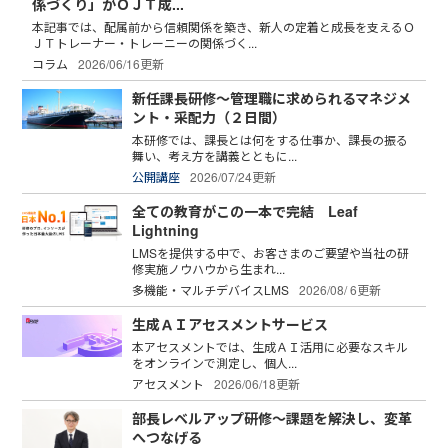
係づくり」がＯＪＴ成...
本記事では、配属前から信頼関係を築き、新人の定着と成長を支えるＯ
ＪＴトレーナー・トレーニーの関係づく...
コラム
2026/06/16更新
新任課長研修～管理職に求められるマネジメ
ント・采配力（２日間）
本研修では、課長とは何をする仕事か、課長の振る
舞い、考え方を講義とともに...
公開講座
2026/07/24更新
全ての教育がこの一本で完結 Leaf
Lightning
LMSを提供する中で、お客さまのご要望や当社の研
修実施ノウハウから生まれ...
多機能・マルチデバイスLMS
2026/08/ 6更新
生成ＡＩアセスメントサービス
本アセスメントでは、生成ＡＩ活用に必要なスキル
をオンラインで測定し、個人...
アセスメント
2026/06/18更新
部長レベルアップ研修～課題を解決し、変革
へつなげる