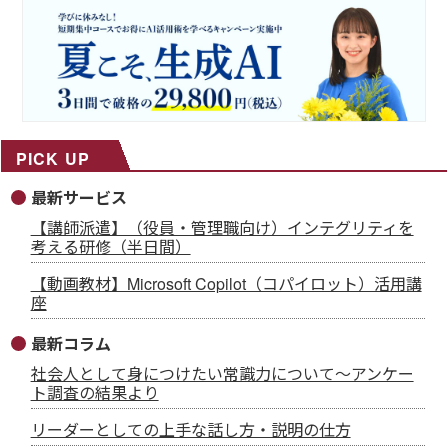
PICK UP
最新サービス
【講師派遣】（役員・管理職向け）インテグリティを
考える研修（半日間）
【動画教材】Microsoft Copilot（コパイロット）活用講
座
最新コラム
社会人として身につけたい常識力について～アンケー
ト調査の結果より
リーダーとしての上手な話し方・説明の仕方