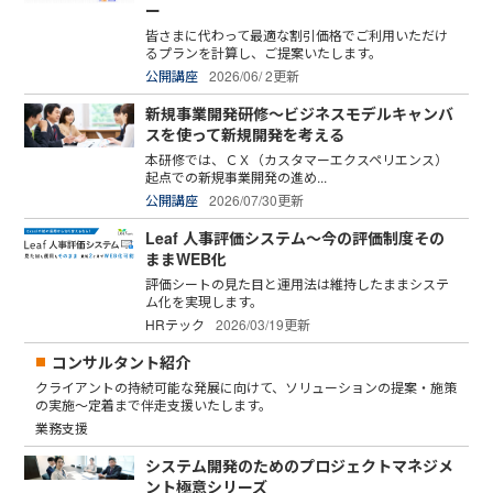
ー
皆さまに代わって最適な割引価格でご利用いただけ
るプランを計算し、ご提案いたします。
公開講座
2026/06/ 2更新
新規事業開発研修～ビジネスモデルキャンバ
スを使って新規開発を考える
本研修では、ＣＸ（カスタマーエクスペリエンス）
起点での新規事業開発の進め...
公開講座
2026/07/30更新
Leaf 人事評価システム～今の評価制度その
ままWEB化
評価シートの見た目と運用法は維持したままシステ
ム化を実現します。
HRテック
2026/03/19更新
コンサルタント紹介
クライアントの持続可能な発展に向けて、ソリューションの提案・施策
の実施～定着まで伴走支援いたします。
業務支援
システム開発のためのプロジェクトマネジメ
ント極意シリーズ