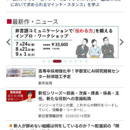
において求められるマインド・スタンス」を学ぶ
■
最新作・ニュース
高専卒採用強化中！宇都宮にAI研究開発セン
ター秋頃竣工予定
新卒採用
新任シリーズ～部長・次長・課長・係長・主
任。新たな役割への意識転換
インソースではこの度、これからの時代をリードし
ていく、役職者・リーダーに...
新任管理職研修
2026/02/18更新
新人が辞めない組織は何をしているのか？～配属前の「関