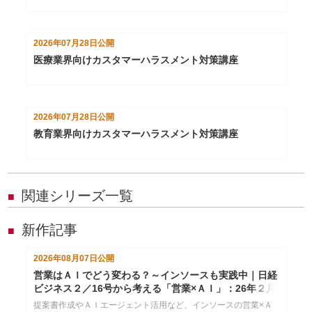
2026年07月28日
公開
医療業界向けカスタマーハラスメント対策講座
2026年07月28日
公開
教育業界向けカスタマーハラスメント対策講座
関連シリーズ一覧
■
新作記事
■
2026年08月07日
公開
営業はＡＩでどう変わる？～インソースも実践中｜日経
ビジネス２／16号から考える「営業×ＡＩ」：26年２月
24日配信
提案書作成やＡＩエージェント活用など、インソースの営業×Ａ