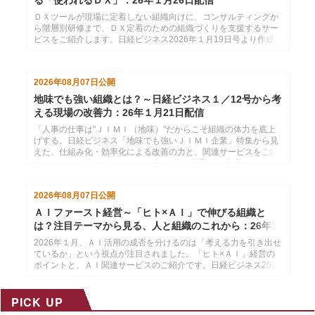
ＤＸツールが現場に定着しない組織向けに、コンサルティングか
ら階層別研修まで、ＤＸ定着のための組織づくりを支援するサー
ビスをご紹介します。日経ビジネス2026年１月19日号より作成
した、インソースのメールマガジン26年１月26日配信分です。
2026年08月07日
公開
地味でも強い組織とは？～日経ビジネス１／12号から考
える現場の改善力：26年１月21日配信
「人事の仕事は"ＪＩＭＩ（地味）"だからこそ組織の体力を底上
げする。日経ビジネス「地味でも強いＪＩＭＩ企業」特集から見
えた、仕組み化・効率化による改善の力と、関連サービスをご紹
介します。」日経ビジネス2026年１月12日号より作成した、イ
ンソースのメールマガジン26年１月21配信分です。
2026年08月07日
公開
ＡＩファースト経営～「ヒト×ＡＩ」で伸びる組織と
は？注目テーマから見る、人と組織のこれから：26年1
月14日配信
2026年１月、ＡＩ活用の成否を分けるのは「考える力を引き出せ
ているか」という視点が注目されました。「ヒト×ＡＩ」経営の
ポイントと、ＡＩ関連サービスのご紹介です。日経ビジネス2025
年12月29日・2026年１月５日号より作成した、インソースのメ
ールマガジン26年１月14配信分です。
PICK UP