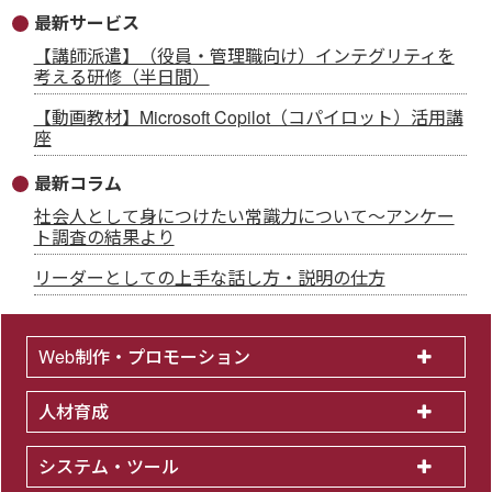
最新サービス
【講師派遣】（役員・管理職向け）インテグリティを
考える研修（半日間）
【動画教材】Microsoft Copilot（コパイロット）活用講
座
最新コラム
社会人として身につけたい常識力について～アンケー
ト調査の結果より
リーダーとしての上手な話し方・説明の仕方
Web制作・プロモーション
人材育成
システム・ツール