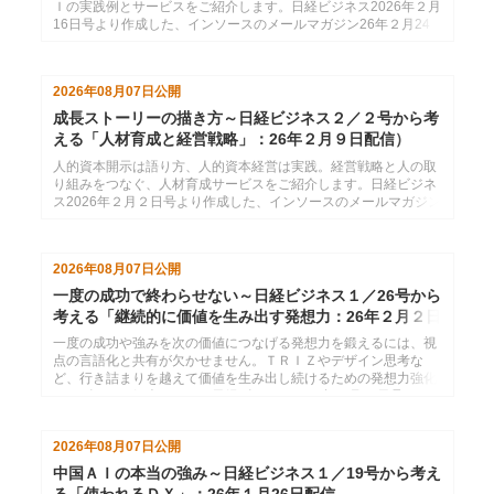
Ｉの実践例とサービスをご紹介します。日経ビジネス2026年２月
16日号より作成した、インソースのメールマガジン26年２月24
日配信分です。
2026年08月07日
公開
成長ストーリーの描き方～日経ビジネス２／２号から考
える「人材育成と経営戦略」：26年２月９日配信）
人的資本開示は語り方、人的資本経営は実践。経営戦略と人の取
り組みをつなぐ、人材育成サービスをご紹介します。日経ビジネ
ス2026年２月２日号より作成した、インソースのメールマガジン
26年２月９日配信分です。
2026年08月07日
公開
一度の成功で終わらせない～日経ビジネス１／26号から
考える「継続的に価値を生み出す発想力：26年２月２日
配信
一度の成功や強みを次の価値につなげる発想力を鍛えるには、視
点の言語化と共有が欠かせません。ＴＲＩＺやデザイン思考な
ど、行き詰まりを越えて価値を生み出し続けるための発想力強化
サービスをご紹介します。日経ビジネス2026年１月26日号より
作成した、インソースのメールマガジン26年２月２日配信分で
す。
2026年08月07日
公開
中国ＡＩの本当の強み～日経ビジネス１／19号から考え
る「使われるＤＸ」：26年１月26日配信