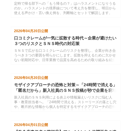
定時で帰る部下への「もう帰るの？」はハラスメントになりうる
のか。ハラスメントの境界線について考え方を整理し、明日から
使える声かけ・言い換え例を、判断軸とセットで解説します。
2026年04月20日
公開
口コミクレームが一気に拡散する時代～企業が避けたい
３つのリスクとＳＮＳ時代の対応策
ＳＮＳで広がる口コミクレームのリスクを整理し、企業が向き合
うべき３つの要因を明らかにします。拡散を抑えるために欠かせ
ない初期対応や、日常業務で品質を高めるための取り組みを紹介
しています。
2026年04月20日
公開
モザイクアプローチの恐怖と対策～「24時間で消える」
「匿名だから」新入社員のＳＮＳ投稿が秒で企業を窮地
に追い込む
新入社員のＳＮＳ利用による炎上や情報漏えいリスクに悩む人
事・教育担当者へ。「24時間で消える」ストーリーズの落とし穴
や、断片的な情報から個人を特定するモザイクアプローチの恐怖
を解説します。企業を守り、新入社員に当事者意識を持たせるた
めの具体的なＳＮＳ教育のポイントと、おすすめの研修をご紹介
します。
2026年04月01日
公開