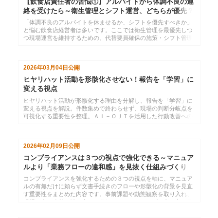
【飲食店責任者の苦悩①】アルバイトから体調不良の連
絡を受けたら～衛生管理とシフト運営、どちらが優先？
「体調不良のアルバイトを休ませるか、シフトを優先すべきか」
と悩む飲食店経営者は多いです。ここでは衛生管理を最優先しつ
つ現場運営を維持するための、代替要員確保の施策・シフト管理
ツールの活用など実践的アプローチや体制づくりのポイントを紹
介します。
2026年03月04日
公開
ヒヤリハット活動を形骸化させない！報告を「学習」に
変える視点
ヒヤリハット活動が形骸化する理由を分解し、報告を「学習」に
変える視点を解説。件数集めで終わらせず、現場の判断分岐点を
可視化する重要性を整理。ＡＩ－ＯＪＴを活用した行動改善への
具体的な繋げ方を提案します。
2026年02月09日
公開
コンプライアンスは３つの視点で強化できる～マニュア
ルより「業務フローの違和感」を見抜く仕組みづくり
コンプライアンスを強化するための３つの視点を軸に、マニュア
ルの有無だけに頼らず文書手続きのフローや形骸化の背景を見直
す重要性をまとめた内容です。事前課題や動態観察を取り入れ、
現場が自ら改善へ踏み出せる仕組みづくりへつなげる考え方を提
示しています。