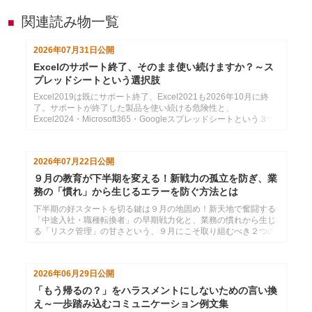
関連読み物一覧
■
2026年07月31日
公開
Excelのサポート終了、そのまま使い続けますか？～ス
プレッドシートという選択肢
Excel2019は既にサポート終了、Excel2021も2026年10月に終
了。サポートが終了した製品を使い続ける危険性と、
Excel2024・Microsoft365・Googleスプレッドシートという３つ
の選択肢の紹介
2026年07月22日
公開
９月の教育が下半期を変える！新戦力の孤立を防ぎ、業
務の「慣れ」から生じるエラーを防ぐ方法とは
下半期の好スタートを切る鍵は９月の地固め！新天地で奮闘する
「中途入社・職種転換者」の早期戦力化と、業務の慣れから生じ
る「リスク管理」の甘さという、９月にこそ取り組むべき２つの
育成課題と解決策を紹介します。
2026年06月29日
公開
「もう帰るの？」をハラスメントにしないための言い換
え～一歩踏み込むコミュニケーション例文集