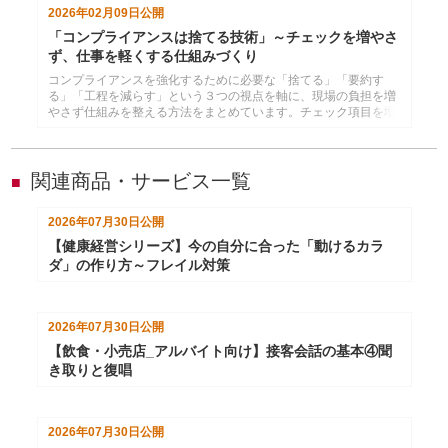
2026年02月09日
公開
「コンプライアンスは捨てる技術」～チェックを増やさ
ず、仕事を軽くする仕組みづくり
コンプライアンスを強化するために必要な「捨てる」「要約す
る」「工程を減らす」という３つの視点を軸に、現場の負担を増
やさず仕組みを整える方法をまとめています。チェック項目を増
やすのではなく、重要事項に絞り込むことで、現場が動きやすく
なるコンプライアンス体制のつくり方を示した内容です。
関連商品・サービス一覧
■
2026年07月30日
公開
【健康経営シリーズ】今の自分に合った「動けるカラ
ダ」の作り方～フレイル対策
2026年07月30日
公開
【飲食・小売店_アルバイト向け】接客会話の基本④聞
き取りと復唱
2026年07月30日
公開