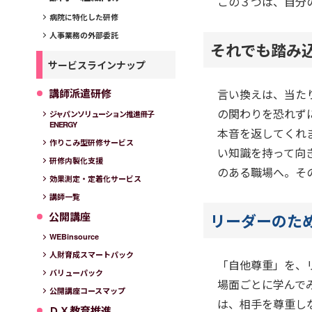
この３つは、自分
病院に特化した研修
人事業務の外部委託
それでも踏み
サービスラインナップ
講師派遣研修
言い換えは、当た
の関わりを恐れず
ジャパンソリューション推進冊子
ENERGY
本音を返してくれ
作りこみ型研修サービス
い知識を持って向
研修内製化支援
のある職場へ。そ
効果測定・定着化サービス
講師一覧
公開講座
リーダーのた
WEBinsource
人財育成スマートパック
「自他尊重」を、
バリューパック
場面ごとに学んで
公開講座コースマップ
は、相手を尊重し
ＤＸ教育推進