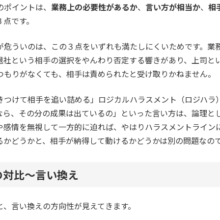
のポイントは、
業務上の必要性があるか
、
言い方が相当か
、
相
３点です。
が危ういのは、この３点をいずれも満たしにくいためです。業
退社という相手の選択をやんわり否定する響きがあり、上司と
つもりがなくても、相手は責められたと受け取りかねません。
きつけて相手を追い詰める」ロジカルハラスメント（ロジハラ
なら、その分の成果は出ているの」といった言い方は、論理と
や感情を無視して一方的に迫れば、やはりハラスメントライン
るかどうかと、相手が納得して動けるかどうかは別の問題なの
の対比～言い換え
と、言い換えの方向性が見えてきます。