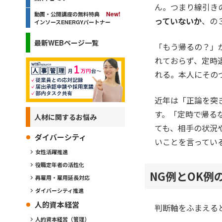
ん。つまり線引き
動画・公開講座の無料特典
っていないか
、の
インソースENERGYパートナー
最新WEBページ一覧
「もう帰るの？」
れておらず、定時
れる。本人にその
近年は「正論を突
す。「定時で帰る
人材に関するお悩み
ても、相手の状況
ダイバーシティ
いことを言ってい
女性活躍推進
役職定年者の活性化
NG例とOK例
再雇用・雇用延長対応
ダイバーシティ推進
人的資本経営
判断軸をふまえる
人的資本経営（管理）