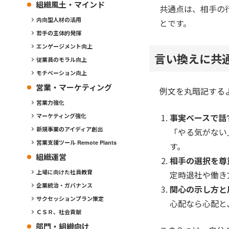
組織風土・マインド
共通点は、相手の
内向型人材の活用
とです。
若手の主体的発揮
エンゲージメント向上
言い換えに共
従業員のモラル向上
モチベーション向上
営業・マーケティング
例文を丸暗記する
営業力強化
事実ベースで話
マーケティング強化
新規事業のアイディア創出
「やる気がない
営業支援ツール Remote Plants
す。
組織運営
相手の選択を尊
上場に向けた社員教育
定時退社や働き
企業統治・ガバナンス
関心の示し方と
サクセッションプラン策定
心配なら心配と
ＣＳＲ、社会貢献
部門・組織向け