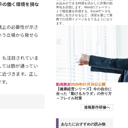
手の働く環境を損な
み込みができる特徴を活かした作業の効
率化を目指します。Wordのフォーマッ
トで報告書を作成する、Excelデータを
分析し出力させるなど、演習を通じて業
務での活用イメージをもてるようになり
ます。
務上の必要性が示さ
いう立場から発せら
）も注目されていま
しては筋が通ってい
に近づきます。正し
です。
動画教材
2026年07月30日公開
【健康経営シリーズ】今の自分に
合った「動けるカラダ」の作り方
～フレイル対策
速報新作研修へ
あなたにおすすめの読み物