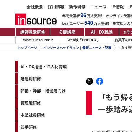
会社概要
採用情報
新作研修
ニュース
IR情報
I
96
年間受講者
万人
突破!
オンライン受講
540
Leafユーザー
万人
突破!
事業拡大の
講師派遣研修
公開講座
AI・DX推進
eラ
What's insource？
Web版「ENERGY」
お菓子のE
「もう帰
トップページ
インソースヘッドライン｜最新ニュース・記事
AI・DX推進・IT人材育成
階層別研修
部長・幹部・経営層向け
「もう帰
管理職研修
一歩踏み
中堅社員研修
若手研修