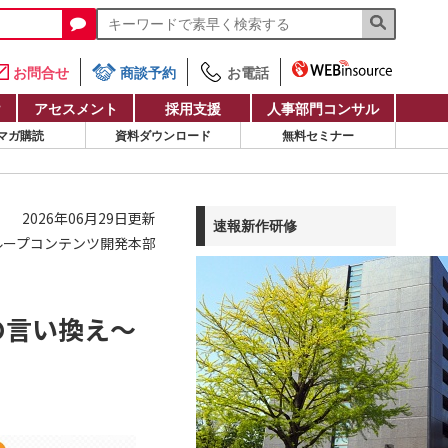
お問合せ
商談予約
お電話
け
アセスメント
採用支援
人事部門コンサル
マガ購読
資料ダウンロード
無料セミナー
2026年06月29日更新
速報新作研修
ループコンテンツ開発本部
の言い換え～