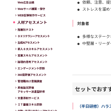
依頼、注意、提
Web広告出稿
ストレスを溜め
Webサーバ構築・保守
WEB記事制作サービス
人材アセスメント
対象者
階層別テスト
多様なステーク
ＤＸリテラシーアセスメント
中堅層・リーダ
生成AIアセスメント
新人８大スキルアセスメント
営業スキルアセスメント
論理的思考アセスメント
エンゲージメント診断
360度評価アセスメント
管理職向け意識調査
セットでおす
昇格論文評価
アセッサー派遣型研修
文書添削サービス
ＩＴ基礎スキル診断
（半日研修）ハラ
金融・生活リテラシーアセスメント