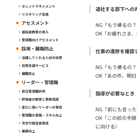
タレントマネジメント
退社する部下への
リスキリング促進
アセスメント
NG「もう帰るの
選抜者教育の導入
OK「お疲れさま
管理職向けアセスメント
採用・離職防止
仕事の進捗を確認
活躍してくれる人材の採用
採用支援サービス
NG「もう帰るの
離職防止
OK「あの件、明
リーダー・管理職
新任管理職研修
指導が必要なとき
評価者の教育と事務軽減
変化に強いリーダーの育成
NG「前にも言っ
管理職の意識・スキル向上
OK「この前の手
次世代経営者育成
に向ける）
業績向上