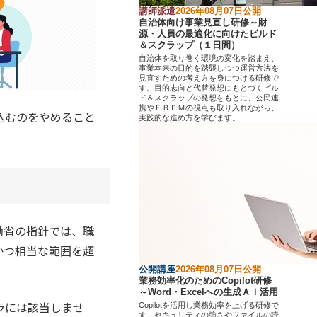
講師派遣
2026年08月07日公開
自治体向け事業見直し研修～財
源・人員の最適化に向けたビルド
＆スクラップ（１日間）
自治体を取り巻く環境の変化を踏まえ、
事業本来の目的を踏襲しつつ運営方法を
見直すための考え方を身につける研修で
す。目的志向と代替発想にもとづくビル
ド＆スクラップの発想をもとに、公民連
携やＥＢＰＭの視点も取り入れながら、
込むのをやめること
実践的な進め方を学びます。
働省の指針では、職
かつ相当な範囲を超
公開講座
2026年08月07日公開
業務効率化のためのCopilot研修
～Word・Excelへの生成ＡＩ活用
ラには該当しませ
Copilotを活用し業務効率を上げる研修で
す。セキュリティの強さやファイルの読