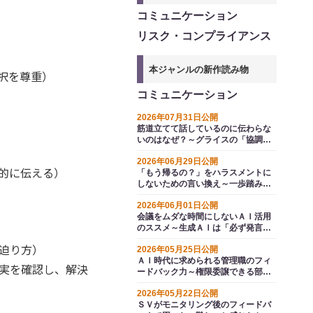
コミュニケーション
リスク・コンプライアンス
本ジャンルの新作読み物
択を尊重）
コミュニケーション
2026年07月31日公開
筋道立てて話しているのに伝わらな
いのはなぜ？～グライスの「協調の
原理」から探る
2026年06月29日公開
的に伝える）
「もう帰るの？」をハラスメントに
しないための言い換え～一歩踏み込
むコミュニケーション例文集
2026年06月01日公開
会議をムダな時間にしないＡＩ活用
のススメ～生成ＡＩは「必ず発言す
る参加者」になれる
迫り方）
2026年05月25日公開
ＡＩ時代に求められる管理職のフィ
実を確認し、解決
ードバック力～権限委譲できる部下
を育てるポイントは「判断基準の提
2026年05月22日公開
供」
ＳＶがモニタリング後のフィードバ