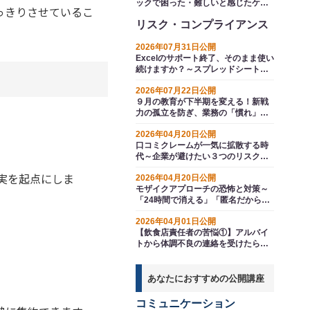
ックで困った・難しいと感じたケー
っきりさせているこ
ス５選～オペレーターの行動変容を
リスク・コンプライアンス
促すには
2026年07月31日公開
Excelのサポート終了、そのまま使い
続けますか？～スプレッドシートと
いう選択肢
2026年07月22日公開
９月の教育が下半期を変える！新戦
力の孤立を防ぎ、業務の「慣れ」か
ら生じるエラーを防ぐ方法とは
2026年04月20日公開
口コミクレームが一気に拡散する時
代～企業が避けたい３つのリスクと
ＳＮＳ時代の対応策
実を起点にしま
2026年04月20日公開
モザイクアプローチの恐怖と対策～
「24時間で消える」「匿名だから」
新入社員のＳＮＳ投稿が秒で企業を
2026年04月01日公開
窮地に追い込む
【飲食店責任者の苦悩①】アルバイ
トから体調不良の連絡を受けたら～
衛生管理とシフト運営、どちらが優
先？
あなたにおすすめの公開講座
コミュニケーション