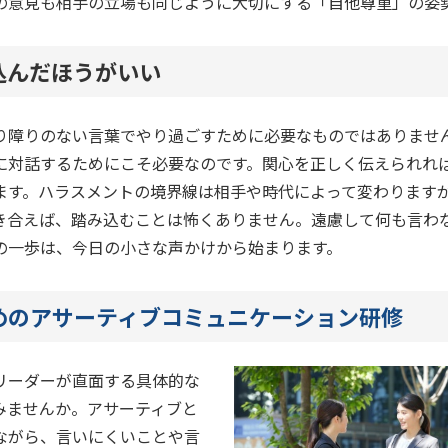
の意見も相手の立場も同じように大切にする「自他尊重」の姿
込んだほうがいい
り障りのない言葉でやり過ごすために必要なものではありませ
に対話するためにこそ必要なのです。関心を正しく伝えられれ
ます。ハラスメントの境界線は相手や時代によって変わります
き合えば、踏み込むことは怖くありません。遠慮して何も言わ
の一歩は、今日の小さな声かけから始まります。
めのアサーティブコミュニケーション研修
リーダーが直面する具体的な
みませんか。アサーティブと
ながら、言いにくいことや言