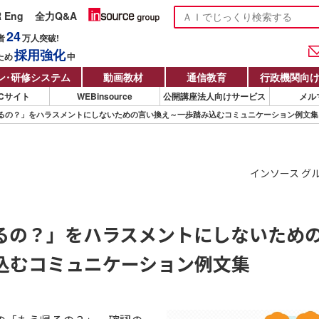
R Eng
全力Q&A
24
者
万人
突破!
採用強化
ため
中
ン
・
研修システム
動画教材
通信教育
行政機関向
Cサイト
WEBinsource
公開講座法人向けサービス
メル
るの？」をハラスメントにしないための言い換え～一歩踏み込むコミュニケーション例文集
インソース グ
るの？」をハラスメントにしないため
込むコミュニケーション例文集