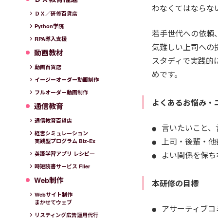
わなくてはならな
ＤＸ／研修百貨店
Python学院
若手世代への依頼
RPA導入支援
気難しい上司への
動画教材
スタディで実践的
動画百貨店
めです。
イージーオーダー動画制作
フルオーダー動画制作
よくあるお悩み・
通信教育
通信教育百貨店
言いたいこと、
経営シミュレーション
上司・後輩・他
実践型プログラム Biz-Ex
よい関係を保ち
英語学習アプリ レシピ―
時短読書サービス Flier
Web制作
本研修の目標
Webサイト制作
まかせてウェブ
アサーティブコ
リスティング広告運用代行