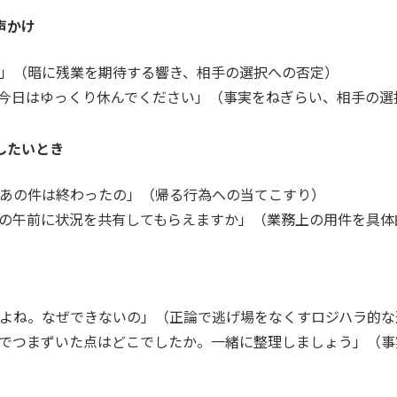
声かけ
？」（暗に残業を期待する響き、相手の選択への否定）
、今日はゆっくり休んでください」（事実をねぎらい、相手の選
したいとき
？あの件は終わったの」（帰る行為への当てこすり）
日の午前に状況を共有してもらえますか」（業務上の用件を具体
たよね。なぜできないの」（正論で逃げ場をなくすロジハラ的な
順でつまずいた点はどこでしたか。一緒に整理しましょう」（事