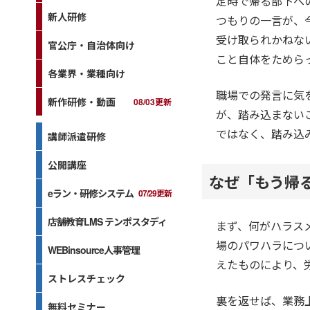
定時で帰る部下へ
新人研修
つもりの一言が、
受け取られかねな
官公庁・自治体向け
こと自体をためら
各業界・業種向け
職場での発言に気
新作研修・動画
08/03更新
が、踏み込まない
ではなく、踏み込
講師派遣研修
公開講座
なぜ「もう帰
eラン・研修システム
07/29更新
店舗教育LMS テンポスタディ
まず、何がハラス
場のパワハラにつ
WEBinsource人事管理
えたものにより、
ストレスチェック
裏を返せば、業務
無料セミナー