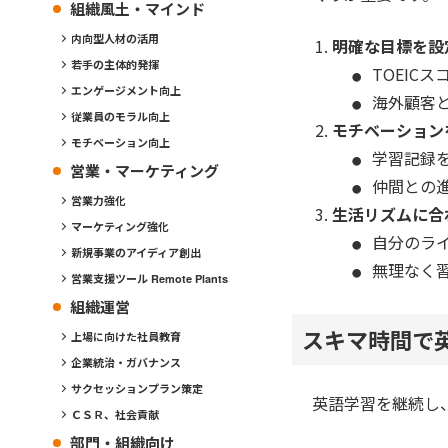
組織風土・マインド
内向型人材の活用
明確な目標を設
若手の主体的発揮
TOEIC
エンゲージメント向上
海外顧客
従業員のモラル向上
モチベーション
モチベーション向上
学習記録
営業・マーケティング
仲間との
営業力強化
生活リズムに合
マーケティング強化
自分のラ
新規事業のアイディア創出
無理なく
営業支援ツール Remote Plants
組織運営
スキマ時間で
上場に向けた社員教育
企業統治・ガバナンス
サクセッションプラン策定
英語学習を継続し
ＣＳＲ、社会貢献
部門・組織向け