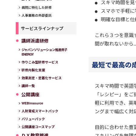
スキマ時間を見
病院に特化した研修
スマホで手軽に
人事業務の外部委託
明確な目標と仕
サービスラインナップ
これら３つを意識
講師派遣研修
間が取れないから
ジャパンソリューション推進冊子
ENERGY
最短で最高の
作りこみ型研修サービス
研修内製化支援
効果測定・定着化サービス
スキマ時間で英語
講師一覧
「レシピー」をご
公開講座
軽に利用でき、英
WEBinsource
ングまで幅広く対
人財育成スマートパック
バリューパック
目的に合わせた豊
公開講座コースマップ
スキリングを無理
ＤＸ教育推進