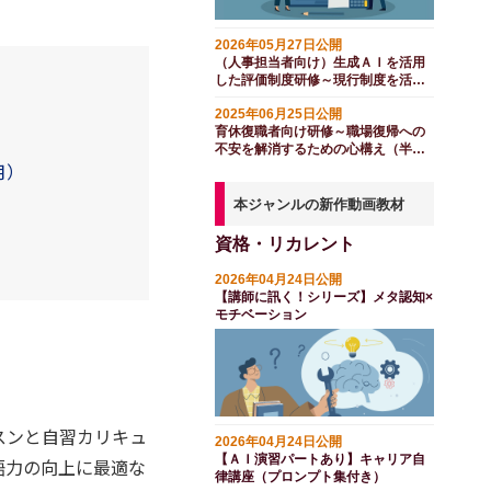
2026年05月27日公開
（人事担当者向け）生成ＡＩを活用
した評価制度研修～現行制度を活か
した組織力向上（１日間）
2025年06月25日公開
育休復職者向け研修～職場復帰への
不安を解消するための心構え（半日
月）
間）
本ジャンルの新作動画教材
資格・リカレント
2026年04月24日公開
【講師に訊く！シリーズ】メタ認知×
モチベーション
スンと自習カリキュ
2026年04月24日公開
【ＡＩ演習パートあり】キャリア自
語力の向上に最適な
律講座（プロンプト集付き）