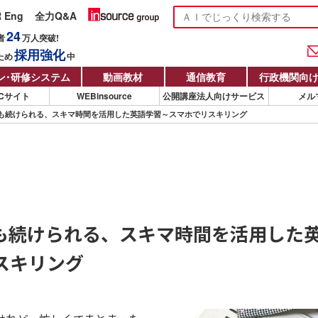
R Eng
全力Q&A
24
者
万人
突破!
採用強化
ため
中
ン
・
研修システム
動画教材
通信教育
行政機関向
Cサイト
WEBinsource
公開講座法人向けサービス
メル
も続けられる、スキマ時間を活用した英語学習～スマホでリスキリング
も続けられる、スキマ時間を活用した
スキリング