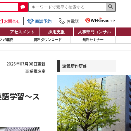
お問合せ
商談予約
お電話
け
アセスメント
採用支援
人事部門コンサル
マガ購読
資料ダウンロード
無料セミナー
2026年07月08日更新
速報新作研修
事業推進室
英語学習～ス