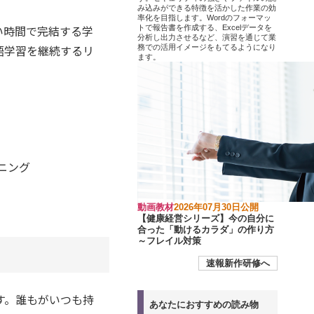
み込みができる特徴を活かした作業の効
率化を目指します。Wordのフォーマッ
い時間で完結する学
トで報告書を作成する、Excelデータを
分析し出力させるなど、演習を通じて業
語学習を継続するリ
務での活用イメージをもてるようになり
ます。
ニング
動画教材
2026年07月30日公開
【健康経営シリーズ】今の自分に
合った「動けるカラダ」の作り方
～フレイル対策
速報新作研修へ
す。誰もがいつも持
あなたにおすすめの読み物