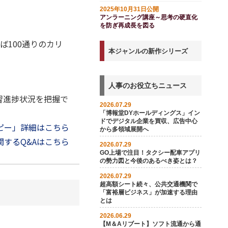
2025年10月31日公開
アンラーニング講座～思考の硬直化
を防ぎ再成長を図る
ば100通りのカリ
本ジャンルの新作シリーズ
人事のお役立ちニュース
習進捗状況を把握で
2026.07.29
「博報堂DYホールディングス」イン
ドでデジタル企業を買収、広告中心
ピー」詳細はこちら
から多領域展開へ
するQ&Aはこちら
2026.07.29
GO上場で注目！タクシー配車アプリ
の勢力図と今後のあるべき姿とは？
2026.07.29
超高額シート続々、公共交通機関で
「富裕層ビジネス」が加速する理由
とは
2026.06.29
【M＆Aリブート】ソフト流通から通