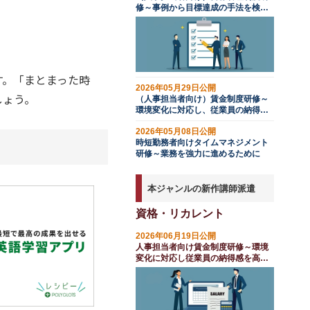
修～事例から目標達成の手法を検討
する
す。「まとまった時
2026年05月29日公開
しょう。
（人事担当者向け）賃金制度研修～
環境変化に対応し、従業員の納得感
を高める
2026年05月08日公開
時短勤務者向けタイムマネジメント
研修～業務を強力に進めるために
本ジャンルの新作講師派遣
資格・リカレント
2026年06月19日公開
人事担当者向け賃金制度研修～環境
変化に対応し従業員の納得感を高め
る（１日間）