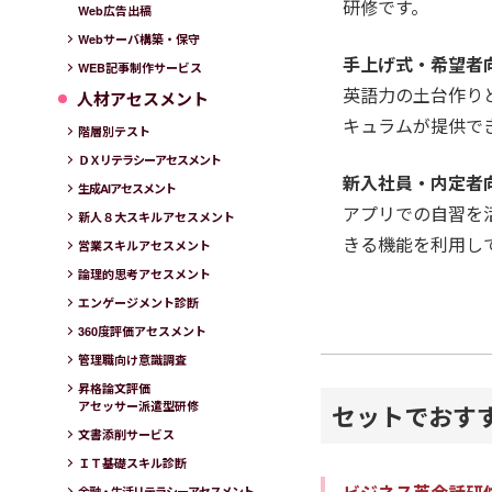
研修です。
Web広告出稿
Webサーバ構築・保守
手上げ式・希望者
WEB記事制作サービス
英語力の土台作りと
人材アセスメント
キュラムが提供で
階層別テスト
ＤＸリテラシーアセスメント
新入社員・内定者
生成AIアセスメント
アプリでの自習を
新人８大スキルアセスメント
きる機能を利用し
営業スキルアセスメント
論理的思考アセスメント
エンゲージメント診断
360度評価アセスメント
管理職向け意識調査
昇格論文評価
アセッサー派遣型研修
セットでおす
文書添削サービス
ＩＴ基礎スキル診断
金融・生活リテラシーアセスメント