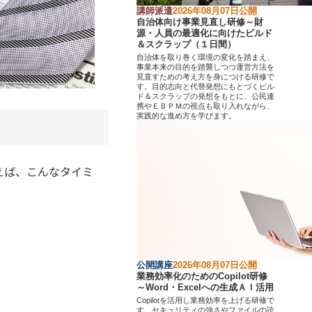
講師派遣
2026年08月07日公開
自治体向け事業見直し研修～財
源・人員の最適化に向けたビルド
＆スクラップ（１日間）
自治体を取り巻く環境の変化を踏まえ、
事業本来の目的を踏襲しつつ運営方法を
見直すための考え方を身につける研修で
す。目的志向と代替発想にもとづくビル
ド＆スクラップの発想をもとに、公民連
携やＥＢＰＭの視点も取り入れながら、
実践的な進め方を学びます。
えば、こんなタイミ
公開講座
2026年08月07日公開
業務効率化のためのCopilot研修
～Word・Excelへの生成ＡＩ活用
Copilotを活用し業務効率を上げる研修で
す。セキュリティの強さやファイルの読