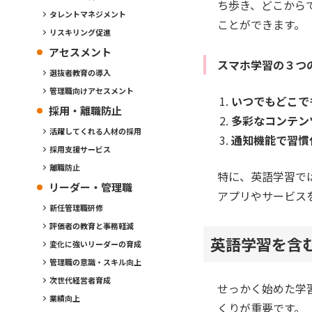
ち歩き、どこから
タレントマネジメント
ことができます。
リスキリング促進
アセスメント
スマホ学習の３つ
選抜者教育の導入
管理職向けアセスメント
いつでもどこで
採用・離職防止
多彩なコンテン
活躍してくれる人材の採用
通知機能で習慣
採用支援サービス
離職防止
特に、英語学習で
リーダー・管理職
アプリやサービス
新任管理職研修
評価者の教育と事務軽減
英語学習を含
変化に強いリーダーの育成
管理職の意識・スキル向上
次世代経営者育成
せっかく始めた学
業績向上
くりが重要です。