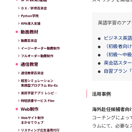
ＤＸ／研修百貨店
Python学院
英語学習のアプ
RPA導入支援
動画教材
ビジネス英語
動画百貨店
（初級者向け
イージーオーダー動画制作
（初級～中級
フルオーダー動画制作
英会話スター
通信教育
自習プラン「
通信教育百貨店
経営シミュレーション
実践型プログラム Biz-Ex
活用事例
英語学習アプリ レシピ―
時短読書サービス Flier
海外赴任候補者向
Web制作
コーチングによっ
Webサイト制作
まかせてウェブ
ラムにて、必要な
リスティング広告運用代行