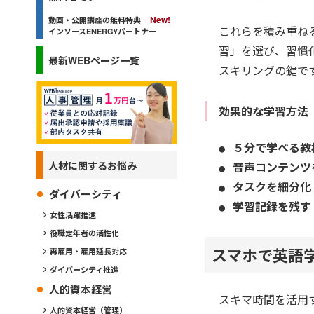
動画・公開講座の無料特典
これらを積み重ね
インソースENERGYパートナー
習」を選び、習慣
最新WEBページ一覧
スキリングの鍵で
効果的な学習方法
５分で学べる教
人材に関するお悩み
音声コンテンツ
タスクを細分化
ダイバーシティ
学習記録を残す
女性活躍推進
役職定年者の活性化
スマホで英語
再雇用・雇用延長対応
ダイバーシティ推進
人的資本経営
スキマ時間を活用
人的資本経営（管理）