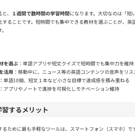
ると、
１週間で数時間の学習時間
になります。大切なのは「短
化することです。短時間でも集中できる教材を選ぶことが、英
す。
材を選ぶ
：単語アプリや短文クイズで短時間でも集中力を維持
を活用
：移動中に、ニュース等の英語コンテンツの音声をリス
：単語10個、短文１本など小さな目標で達成感を積み重ねる
：アプリやノートで進捗を可視化しモチベーション維持
学習するメリット
するために最も手軽なツールは、スマートフォン（スマホ）で