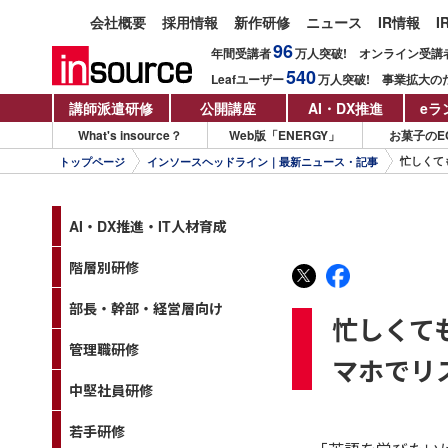
会社概要
採用情報
新作研修
ニュース
IR情報
I
96
年間受講者
万人
突破!
オンライン受講
540
Leafユーザー
万人
突破!
事業拡大の
講師派遣研修
公開講座
AI・DX推進
eラ
What's insource？
Web版「ENERGY」
お菓子のE
忙しくて
トップページ
インソースヘッドライン｜最新ニュース・記事
AI・DX推進・IT人材育成
階層別研修
部長・幹部・経営層向け
忙しくて
管理職研修
マホでリ
中堅社員研修
若手研修