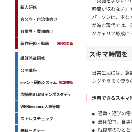
「英語を学びたい
新人研修
時間が取れない」
パーソンは、少な
官公庁・自治体向け
が進む現代では、
各業界・業種向け
がキャリア形成に
新作研修・動画
08/03更新
スキマ時間を
講師派遣研修
公開講座
日常生活には、意
ングをうまく使う
eラン・研修システム
07/29更新
店舗教育LMS テンポスタディ
活用できるスキマ
WEBinsource人事管理
通勤・通学の電
ストレスチェック
昼休憩で、食事
就寝前のひとと
無料セミナー