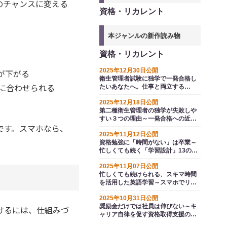
のチャンスに変える
資格・リカレント
本ジャンルの新作読み物
資格・リカレント
2025年12月30日公開
が下がる
衛生管理者試験に独学で一発合格し
に合わせられる
たいあなたへ。仕事と両立する
YouTube・生成ＡＩ勉強法と手続き
2025年12月18日公開
のコツ
第二種衛生管理者の独学が失敗しや
すい３つの理由～一発合格への近道
です。スマホなら、
は「ひとりで頑張らない」こと
2025年11月12日公開
資格勉強に「時間がない」は卒業～
忙しくても続く「学習設計」13のコ
ツ
2025年11月07日公開
忙しくても続けられる、スキマ時間
を活用した英語学習～スマホでリス
キリング
2025年10月31日公開
奨励金だけでは社員は伸びない～キ
けるには、仕組みづ
ャリア自律を促す資格取得支援の４
つの新常識